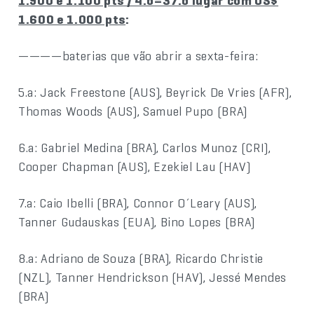
1.900 e 1.100 pts / 4.o=37.o lugar com US$
1.600 e 1.000 pts
:
————baterias que vão abrir a sexta-feira:
5.a: Jack Freestone (AUS), Beyrick De Vries (AFR),
Thomas Woods (AUS), Samuel Pupo (BRA)
6.a: Gabriel Medina (BRA), Carlos Munoz (CRI),
Cooper Chapman (AUS), Ezekiel Lau (HAV)
7.a: Caio Ibelli (BRA), Connor O´Leary (AUS),
Tanner Gudauskas (EUA), Bino Lopes (BRA)
8.a: Adriano de Souza (BRA), Ricardo Christie
(NZL), Tanner Hendrickson (HAV), Jessé Mendes
(BRA)