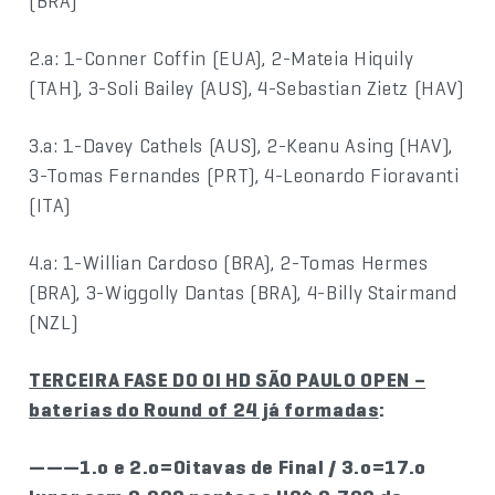
(BRA)
2.a: 1-Conner Coffin (EUA), 2-Mateia Hiquily
(TAH), 3-Soli Bailey (AUS), 4-Sebastian Zietz (HAV)
3.a: 1-Davey Cathels (AUS), 2-Keanu Asing (HAV),
3-Tomas Fernandes (PRT), 4-Leonardo Fioravanti
(ITA)
4.a: 1-Willian Cardoso (BRA), 2-Tomas Hermes
(BRA), 3-Wiggolly Dantas (BRA), 4-Billy Stairmand
(NZL)
TERCEIRA FASE DO OI HD SÃO PAULO OPEN –
baterias do Round of 24 já formadas
:
———1.o e 2.o=Oitavas de Final / 3.o=17.o