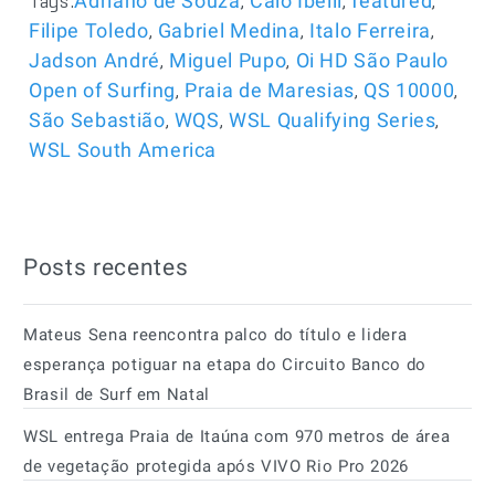
Tags:
,
,
,
Adriano de Souza
Caio Ibelli
featured
,
,
,
Filipe Toledo
Gabriel Medina
Italo Ferreira
,
,
Jadson André
Miguel Pupo
Oi HD São Paulo
,
,
,
Open of Surfing
Praia de Maresias
QS 10000
,
,
,
São Sebastião
WQS
WSL Qualifying Series
WSL South America
Posts recentes
Mateus Sena reencontra palco do título e lidera
esperança potiguar na etapa do Circuito Banco do
Brasil de Surf em Natal
WSL entrega Praia de Itaúna com 970 metros de área
de vegetação protegida após VIVO Rio Pro 2026