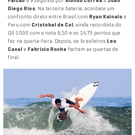
Falcão
e a segunda por
Alonso Correa
e
Juan
Diego Rios
. Na terceira bateria, acontece um
confronto direto entre Brasil com
Ryan Kainalo
e
Peru com
Cristobal de Col
, ainda recordista do
QS 1000 com a nota 8,50 e os 14,73 pontos que
fez na quarta-feira. Depois, os brasileiros
Leo
Casal
e
Fabricio Rocha
fecham as quartas de
final.