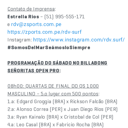
Contato de Imprensa
:
Estrella Rios
– (51) 995-555-171
e
rdv@zsports.com.pe
https://zports.com.pe/rdv-surf
Instagram:
https://www.instagram.com/rdv.surf/
#SomosDelMarSeámosloSiempre
PROGRAMAÇÃO DO SÁBADO NO BILLABONG
SEÑORITAS OPEN PRO
:
08h00: QUARTAS DE FINAL DO QS 1000
MASCULINO – 5.o lugar com 500 pontos
:
1.a: Edgard Groggia (BRA) x Rickson Falcão (BRA)
2.a: Alonso Correa (PER) x Juan Diego Rios (PER)
3.a: Ryan Kainalo (BRA) x Cristobal de Col (PER)
4.a: Leo Casal (BRA) x Fabricio Rocha (BRA)