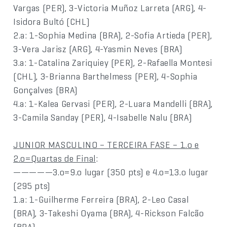
Vargas (PER), 3-Victoria Muñoz Larreta (ARG), 4-
Isidora Bultó (CHL)
2.a: 1-Sophia Medina (BRA), 2-Sofia Artieda (PER),
3-Vera Jarisz (ARG), 4-Yasmin Neves (BRA)
3.a: 1-Catalina Zariquiey (PER), 2-Rafaella Montesi
(CHL), 3-Brianna Barthelmess (PER), 4-Sophia
Gonçalves (BRA)
4.a: 1-Kalea Gervasi (PER), 2-Luara Mandelli (BRA),
3-Camila Sanday (PER), 4-Isabelle Nalu (BRA)
JUNIOR MASCULINO – TERCEIRA FASE – 1.o e
2.o=Quartas de Final
:
—————3.o=9.o lugar (350 pts) e 4.o=13.o lugar
(295 pts)
1.a: 1-Guilherme Ferreira (BRA), 2-Leo Casal
(BRA), 3-Takeshi Oyama (BRA), 4-Rickson Falcão
(BRA)