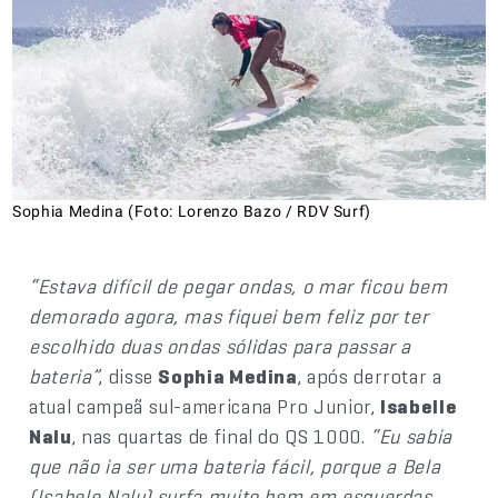
Sophia Medina (Foto: Lorenzo Bazo / RDV Surf)
“Estava difícil de pegar ondas, o mar ficou bem
demorado agora, mas fiquei bem feliz por ter
escolhido duas ondas sólidas para passar a
bateria”
, disse
Sophia Medina
, após derrotar a
atual campeã sul-americana Pro Junior,
Isabelle
Nalu
, nas quartas de final do QS 1000.
“Eu sabia
que não ia ser uma bateria fácil, porque a Bela
(Isabele Nalu) surfa muito bem em esquerdas.