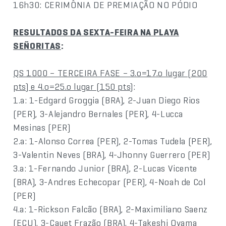
16h30: CERIMÔNIA DE PREMIAÇÃO NO PÓDIO
RESULTADOS DA SEXTA-FEIRA NA PLAYA
SEÑORITAS
:
QS 1000 – TERCEIRA FASE – 3.o=17.o lugar (200
pts) e 4.o=25.o lugar (150 pts)
:
1.a: 1-Edgard Groggia (BRA), 2-Juan Diego Rios
(PER), 3-Alejandro Bernales (PER), 4-Lucca
Mesinas (PER)
2.a: 1-Alonso Correa (PER), 2-Tomas Tudela (PER),
3-Valentin Neves (BRA), 4-Jhonny Guerrero (PER)
3.a: 1-Fernando Junior (BRA), 2-Lucas Vicente
(BRA), 3-Andres Echecopar (PER), 4-Noah de Col
(PER)
4.a: 1-Rickson Falcão (BRA), 2-Maximiliano Saenz
(ECU), 3-Cauet Frazão (BRA), 4-Takeshi Oyama