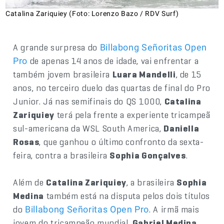
Catalina Zariquiey (Foto: Lorenzo Bazo / RDV Surf)
A grande surpresa do
Billabong Señoritas Open
de apenas 14 anos de idade, vai enfrentar a
Pro
também jovem brasileira
Luara Mandelli
, de 15
anos, no terceiro duelo das quartas de final do Pro
Junior. Já nas semifinais do QS 1000,
Catalina
Zariquiey
terá pela frente a experiente tricampeã
sul-americana da WSL South America,
Daniella
Rosas
, que ganhou o último confronto da sexta-
feira, contra a brasileira
Sophia Gonçalves
.
Além de
Catalina Zariquiey
, a brasileira
Sophia
Medina
também está na disputa pelos dois títulos
do
. A irmã mais
Billabong Señoritas Open Pro
jovem do tricampeão mundial,
Gabriel Medina
,