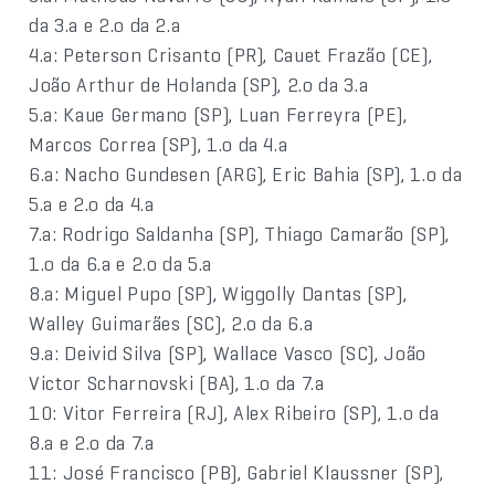
da 3.a e 2.o da 2.a
4.a: Peterson Crisanto (PR), Cauet Frazão (CE),
João Arthur de Holanda (SP), 2.o da 3.a
5.a: Kaue Germano (SP), Luan Ferreyra (PE),
Marcos Correa (SP), 1.o da 4.a
6.a: Nacho Gundesen (ARG), Eric Bahia (SP), 1.o da
5.a e 2.o da 4.a
7.a: Rodrigo Saldanha (SP), Thiago Camarão (SP),
1.o da 6.a e 2.o da 5.a
8.a: Miguel Pupo (SP), Wiggolly Dantas (SP),
Walley Guimarães (SC), 2.o da 6.a
9.a: Deivid Silva (SP), Wallace Vasco (SC), João
Victor Scharnovski (BA), 1.o da 7.a
10: Vitor Ferreira (RJ), Alex Ribeiro (SP), 1.o da
8.a e 2.o da 7.a
11: José Francisco (PB), Gabriel Klaussner (SP),