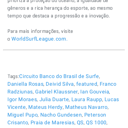
prioriza a proteção do oceano, a igualdade de
gêneros e a rica herança do esporte, ao mesmo
tempo que destaca a progressão e a inovação.
Para mais informações, visite
o
WorldSurfLeague.com
.
Tags:
,
Circuito Banco do Brasil de Surfe
,
,
,
Daniella Rosas
Deivid Silva
featured
Franco
,
,
,
Radziunas
Gabriel Klaussner
Ian Gouveia
,
,
,
Igor Moraes
Julia Duarte
Laura Raupp
Lucas
,
,
,
Vicente
Mateus Herdy
Matheus Navarro
,
,
Miguel Pupo
Nacho Gundesen
Peterson
,
,
,
,
Crisanto
Praia de Maresias
QS
QS 1000