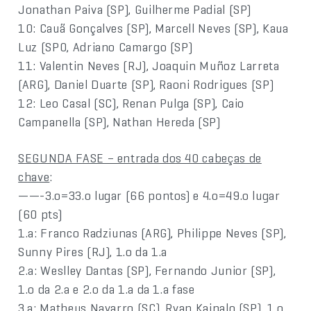
Jonathan Paiva (SP), Guilherme Padial (SP)
10: Cauã Gonçalves (SP), Marcell Neves (SP), Kaua
Luz (SP0, Adriano Camargo (SP)
11: Valentin Neves (RJ), Joaquin Muñoz Larreta
(ARG), Daniel Duarte (SP), Raoni Rodrigues (SP)
12: Leo Casal (SC), Renan Pulga (SP), Caio
Campanella (SP), Nathan Hereda (SP)
SEGUNDA FASE – entrada dos 40 cabeças de
chave
:
——-3.o=33.o lugar (66 pontos) e 4.o=49.o lugar
(60 pts)
1.a: Franco Radziunas (ARG), Philippe Neves (SP),
Sunny Pires (RJ), 1.o da 1.a
2.a: Weslley Dantas (SP), Fernando Junior (SP),
1.o da 2.a e 2.o da 1.a da 1.a fase
3.a: Matheus Navarro (SC), Ryan Kainalo (SP), 1.o