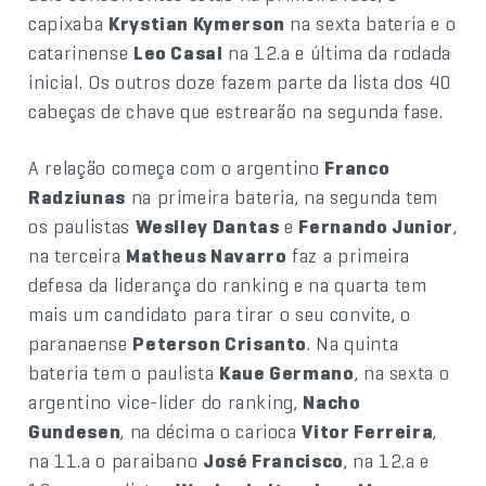
capixaba
Krystian Kymerson
na sexta bateria e o
catarinense
Leo Casal
na 12.a e última da rodada
inicial. Os outros doze fazem parte da lista dos 40
cabeças de chave que estrearão na segunda fase.
A relação começa com o argentino
Franco
Radziunas
na primeira bateria, na segunda tem
os paulistas
Weslley Dantas
e
Fernando Junior
,
na terceira
Matheus Navarro
faz a primeira
defesa da liderança do ranking e na quarta tem
mais um candidato para tirar o seu convite, o
paranaense
Peterson Crisanto
. Na quinta
bateria tem o paulista
Kaue Germano
, na sexta o
argentino vice-líder do ranking,
Nacho
Gundesen
, na décima o carioca
Vitor Ferreira
,
na 11.a o paraibano
José Francisco
, na 12.a e