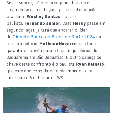
Se ele vencer, irá para a segunda bateria da
segunda fase, encabeçada pelo atual campeão
brasileiro
Weslley Dantas
e outro
paulista,
Fernando Junior
. Caso
Herdy
passe em
segundo lugar, já terá que encarar o líder
do
na
Circuito Banco do Brasil de Surfe 2024
terceira bateria,
Matheus Navarro
, que tenta
garantir o convite para o Challenger Series de
Saquarema em São Sebastião. O outro cabeça de
chave deste confronto é o paulista
Ryan Kainalo
,
que este ano conquistou o bicampeonato sul-
americano Pro Junior da WSL.