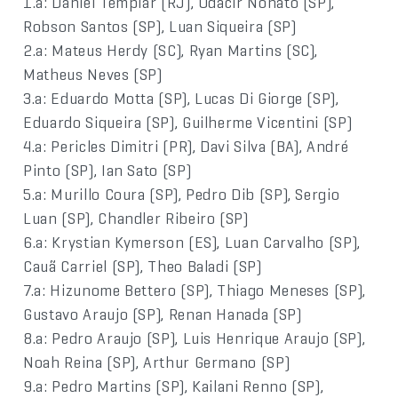
1.a: Daniel Templar (RJ), Odacir Nonato (SP),
Robson Santos (SP), Luan Siqueira (SP)
2.a: Mateus Herdy (SC), Ryan Martins (SC),
Matheus Neves (SP)
3.a: Eduardo Motta (SP), Lucas Di Giorge (SP),
Eduardo Siqueira (SP), Guilherme Vicentini (SP)
4.a: Pericles Dimitri (PR), Davi Silva (BA), André
Pinto (SP), Ian Sato (SP)
5.a: Murillo Coura (SP), Pedro Dib (SP), Sergio
Luan (SP), Chandler Ribeiro (SP)
6.a: Krystian Kymerson (ES), Luan Carvalho (SP),
Cauã Carriel (SP), Theo Baladi (SP)
7.a: Hizunome Bettero (SP), Thiago Meneses (SP),
Gustavo Araujo (SP), Renan Hanada (SP)
8.a: Pedro Araujo (SP), Luis Henrique Araujo (SP),
Noah Reina (SP), Arthur Germano (SP)
9.a: Pedro Martins (SP), Kailani Renno (SP),