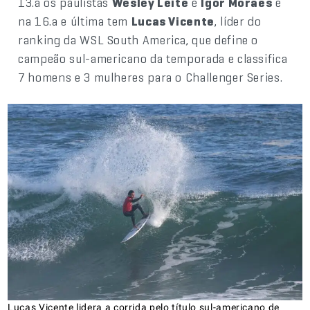
13.a os paulistas
Wesley Leite
e
Igor Moraes
e
na 16.a e última tem
Lucas Vicente
, líder do
ranking da WSL South America, que define o
campeão sul-americano da temporada e classifica
7 homens e 3 mulheres para o Challenger Series.
Lucas Vicente lidera a corrida pelo título sul-americano de