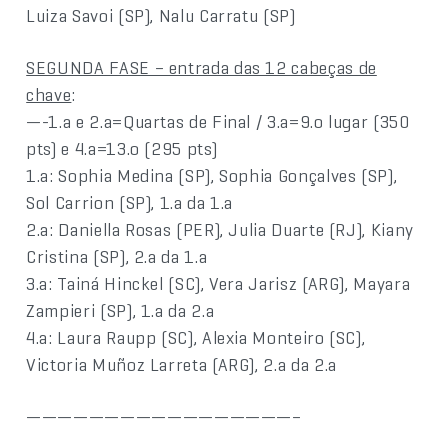
Luiza Savoi (SP), Nalu Carratu (SP)
SEGUNDA FASE – entrada das 12 cabeças de
chave
:
—-1.a e 2.a=Quartas de Final / 3.a=9.o lugar (350
pts) e 4.a=13.o (295 pts)
1.a: Sophia Medina (SP), Sophia Gonçalves (SP),
Sol Carrion (SP), 1.a da 1.a
2.a: Daniella Rosas (PER), Julia Duarte (RJ), Kiany
Cristina (SP), 2.a da 1.a
3.a: Tainá Hinckel (SC), Vera Jarisz (ARG), Mayara
Zampieri (SP), 1.a da 2.a
4.a: Laura Raupp (SC), Alexia Monteiro (SC),
Victoria Muñoz Larreta (ARG), 2.a da 2.a
—————————————————–