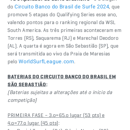
do
, que
Circuito Banco do Brasil de Surfe 2024
promove 5 etapas do Qualifying Series esse ano,
valendo pontos para o ranking regional da WSL
South America. As três primeiras aconteceram em
Torres (RS), Saquarema (RJ) e Marechal Deodoro
(AL). A quarta é agora em São Sebastião (SP), que
será transmitida ao vivo da Praia de Maresias
pelo
.
WorldSurfLeague.com
BATERIAS DO CIRCUITO BANCO DO BRASIL EM
SÃO SEBASTIÃO
:
(Baterias sujeitas a alterações até o início da
competição)
PRIMEIRA FASE – 3.o=65.o lugar (53 pts) e
4.o=77.o lugar (45 pts)
: