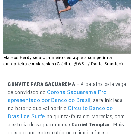
Mateus Herdy será o primeiro destaque a competir na
quinta-feira em Maresias (Crédito: @WSL / Daniel Smorigo)
CONVITE PARA SAQUAREMA
– A batalha pela vaga
de convidado do
Corona Saquarema Pro
, será iniciada
apresentado por Banco do Brasil
na bateria que vai abrir o
Circuito Banco do
na quinta-feira em Maresias, com
Brasil de Surfe
a estreia do saquaremense
Daniel Templar
. Mais
dois concorrentes estão na primeira fase, o