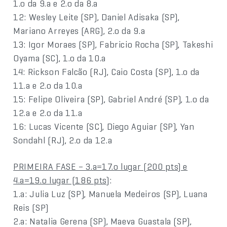
1.o da 9.a e 2.o da 8.a
12: Wesley Leite (SP), Daniel Adisaka (SP),
Mariano Arreyes (ARG), 2.o da 9.a
13: Igor Moraes (SP), Fabricio Rocha (SP), Takeshi
Oyama (SC), 1.o da 10.a
14: Rickson Falcão (RJ), Caio Costa (SP), 1.o da
11.a e 2.o da 10.a
15: Felipe Oliveira (SP), Gabriel André (SP), 1.o da
12.a e 2.o da 11.a
16: Lucas Vicente (SC), Diego Aguiar (SP), Yan
Sondahl (RJ), 2.o da 12.a
PRIMEIRA FASE – 3.a=17.o lugar (200 pts) e
4.a=19.o lugar (186 pts)
:
1.a: Julia Luz (SP), Manuela Medeiros (SP), Luana
Reis (SP)
2.a: Natalia Gerena (SP), Maeva Guastala (SP),