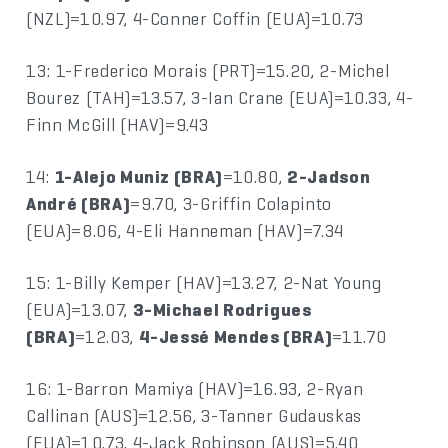
(NZL)=10.97, 4-Conner Coffin (EUA)=10.73
13: 1-Frederico Morais (PRT)=15.20, 2-Michel
Bourez (TAH)=13.57, 3-Ian Crane (EUA)=10.33, 4-
Finn McGill (HAV)=9.43
14:
1-Alejo Muniz (BRA)
=10.80,
2-Jadson
André (BRA)
=9.70, 3-Griffin Colapinto
(EUA)=8.06, 4-Eli Hanneman (HAV)=7.34
15: 1-Billy Kemper (HAV)=13.27, 2-Nat Young
(EUA)=13.07,
3-Michael Rodrigues
(BRA)
=12.03,
4-Jessé Mendes (BRA)
=11.70
16: 1-Barron Mamiya (HAV)=16.93, 2-Ryan
Callinan (AUS)=12.56, 3-Tanner Gudauskas
(EUA)=10.73, 4-Jack Robinson (AUS)=5.40