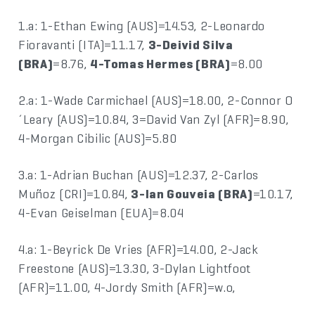
1.a: 1-Ethan Ewing (AUS)=14.53, 2-Leonardo
Fioravanti (ITA)=11.17,
3-Deivid Silva
(BRA)
=8.76,
4-Tomas Hermes (BRA)
=8.00
2.a: 1-Wade Carmichael (AUS)=18.00, 2-Connor O
´Leary (AUS)=10.84, 3=David Van Zyl (AFR)=8.90,
4-Morgan Cibilic (AUS)=5.80
3.a: 1-Adrian Buchan (AUS)=12.37, 2-Carlos
Muñoz (CRI)=10.84,
3-Ian Gouveia (BRA)
=10.17,
4-Evan Geiselman (EUA)=8.04
4.a: 1-Beyrick De Vries (AFR)=14.00, 2-Jack
Freestone (AUS)=13.30, 3-Dylan Lightfoot
(AFR)=11.00, 4-Jordy Smith (AFR)=w.o,