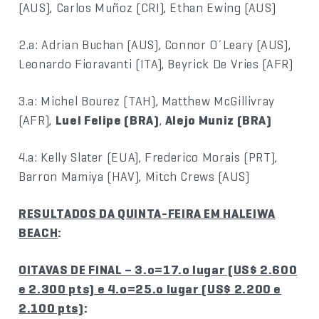
(AUS), Carlos Muñoz (CRI), Ethan Ewing (AUS)
2.a: Adrian Buchan (AUS), Connor O´Leary (AUS),
Leonardo Fioravanti (ITA), Beyrick De Vries (AFR)
3.a: Michel Bourez (TAH), Matthew McGillivray
(AFR),
Luel Felipe (BRA)
,
Alejo Muniz (BRA)
4.a: Kelly Slater (EUA), Frederico Morais (PRT),
Barron Mamiya (HAV), Mitch Crews (AUS)
RESULTADOS DA QUINTA-FEIRA EM HALEIWA
BEACH
:
OITAVAS DE FINAL – 3.o=17.o lugar (US$ 2.600
e 2.300 pts) e 4.o=25.o lugar (US$ 2.200 e
2.100 pts)
: