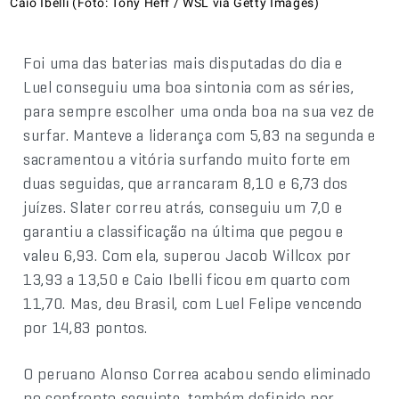
Caio Ibelli (Foto: Tony Heff / WSL via Getty Images)
Foi uma das baterias mais disputadas do dia e
Luel conseguiu uma boa sintonia com as séries,
para sempre escolher uma onda boa na sua vez de
surfar. Manteve a liderança com 5,83 na segunda e
sacramentou a vitória surfando muito forte em
duas seguidas, que arrancaram 8,10 e 6,73 dos
juízes. Slater correu atrás, conseguiu um 7,0 e
garantiu a classificação na última que pegou e
valeu 6,93. Com ela, superou Jacob Willcox por
13,93 a 13,50 e Caio Ibelli ficou em quarto com
11,70. Mas, deu Brasil, com Luel Felipe vencendo
por 14,83 pontos.
O peruano Alonso Correa acabou sendo eliminado
no confronto seguinte, também definido por