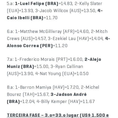
5.a:
1-Luel Felipe (BRA)
=14.83, 2-Kelly Slater
(EUA)=13.93, 3-Jacob Willcox (AUS)=13.50,
4-
Caio Ibelli (BRA)
=11.70
6.a: 1-Matthew McGillivray (AFR)=14.60, 2-Mitch
Crews (AUS)=14.57, 3-Ezekiel Lau (HAV)=14.04,
4-
Alonso Correa (PER)
=11.20
7.a: 1-Frederico Morais (PRT)=16.00,
2-Alejo
Muniz (BRA)
=15.00, 3-Ryan Callinan
(AUS)=13.90, 4-Nat Young (EUA)=10.50
8.a: 1-Barron Mamiya (HAV)=17.20, 2-Michel
Bourez (TAH)=15.67,
3-Jadson André
(BRA)
=12.04, 4-Billy Kemper (HAV)=11.67
TERCEIRA FASE – 3.o=33.o lugar (US$ 1.500 e