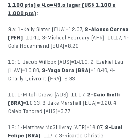
1.100 pts) e 4.o=49.o lugar (US$ 1.100 e
1.000 pts)
:
9.a: 1-Kelly Slater (EUA)=12.07,
2-Alonso Correa
(PER)
=10.40, 3-Michael February (AFR)=10.17, 4-
Cole Houshmand (EUA)=8.20
10: 1-Jacob Willcox (AUS)=14.10, 2-Ezekiel Lau
(HAV)=10.80,
3-Yago Dora (BRA)
=10.40, 4-
Charly Quivront (FRA)=9.83
11: 1-Mitch Crews (AUS)=11.17,
2-Caio Ibelli
(BRA)
=10.33, 3-Jake Marshall (EUA)=9.20, 4-
Caleb Tancred (AUS)=3.77
12: 1-Matthew McGillivray (AFR)=14.07,
2-Luel
Felipe (BRA)
=11.47, 3-Ricardo Christie