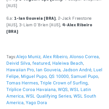
(AUS)
6.a:
1-Ian Gouveia (BRA)
, 2-Jack Freestone
(AUS), 3-Liam O´Brien (AUS),
4-Alex Ribeiro
(BRA)
Tags:
,
,
,
Alejo Muniz
Alex Ribeiro
Alonso Correa
,
,
,
Deivid Silva
featured
Haleiwa Beach
,
,
,
Hawaiian Pro
Ian Gouveia
Jadson André
Luel
,
,
,
,
Felipe
Miguel Pupo
QS 10000
Samuel Pupo
,
,
Tomas Hermes
Triple Crown of Surfing
,
,
Tríplice Coroa Havaiana
WQS
WSL Latin
,
,
America
WSL Qualifying Series
WSL South
,
America
Yago Dora