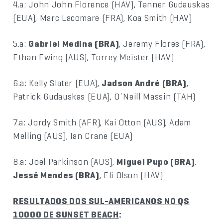
4.a: John John Florence (HAV), Tanner Gudauskas
(EUA), Marc Lacomare (FRA), Koa Smith (HAV)
5.a:
Gabriel Medina (BRA)
, Jeremy Flores (FRA),
Ethan Ewing (AUS), Torrey Meister (HAV)
6.a: Kelly Slater (EUA),
Jadson André (BRA)
,
Patrick Gudauskas (EUA), O´Neill Massin (TAH)
7.a: Jordy Smith (AFR), Kai Otton (AUS), Adam
Melling (AUS), Ian Crane (EUA)
8.a: Joel Parkinson (AUS),
Miguel Pupo (BRA)
,
Jessé Mendes (BRA)
, Eli Olson (HAV)
RESULTADOS DOS SUL-AMERICANOS NO QS
10000 DE SUNSET BEACH
: