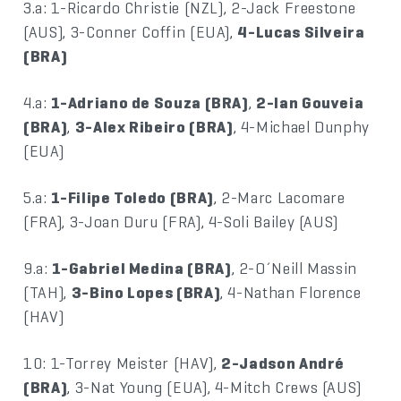
3.a: 1-Ricardo Christie (NZL), 2-Jack Freestone
(AUS), 3-Conner Coffin (EUA),
4-Lucas Silveira
(BRA)
4.a:
1-Adriano de Souza (BRA)
,
2-Ian Gouveia
(BRA)
,
3-Alex Ribeiro (BRA)
, 4-Michael Dunphy
(EUA)
5.a:
1-Filipe Toledo (BRA)
, 2-Marc Lacomare
(FRA), 3-Joan Duru (FRA), 4-Soli Bailey (AUS)
9.a:
1-Gabriel Medina (BRA)
, 2-O´Neill Massin
(TAH),
3-Bino Lopes (BRA)
, 4-Nathan Florence
(HAV)
10: 1-Torrey Meister (HAV),
2-Jadson André
(BRA)
, 3-Nat Young (EUA), 4-Mitch Crews (AUS)