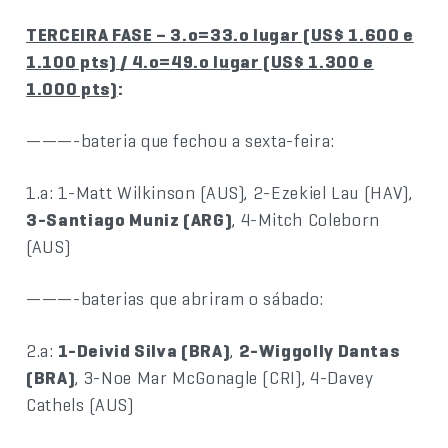
TERCEIRA FASE – 3.o=33.o lugar (US$ 1.600 e
1.100 pts) / 4.o=49.o lugar (US$ 1.300 e
1.000 pts)
:
———-bateria que fechou a sexta-feira:
1.a: 1-Matt Wilkinson (AUS), 2-Ezekiel Lau (HAV),
3-Santiago Muniz (ARG)
, 4-Mitch Coleborn
(AUS)
———-baterias que abriram o sábado:
2.a:
1-Deivid Silva (BRA)
,
2-Wiggolly Dantas
(BRA)
, 3-Noe Mar McGonagle (CRI), 4-Davey
Cathels (AUS)