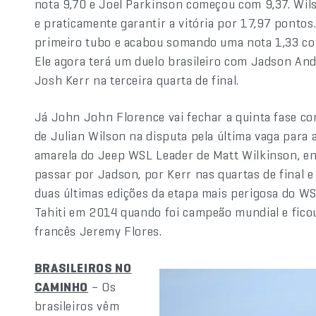
nota 9,70 e Joel Parkinson começou com 9,37. Wil
e praticamente garantir a vitória por 17,97 ponto
primeiro tubo e acabou somando uma nota 1,33 com
Ele agora terá um duelo brasileiro com Jadson And
Josh Kerr na terceira quarta de final.
Já John John Florence vai fechar a quinta fase co
de Julian Wilson na disputa pela última vaga para as 
amarela do Jeep WSL Leader de Matt Wilkinson, en
passar por Jadson, por Kerr nas quartas de final e 
duas últimas edições da etapa mais perigosa do WSL
Tahiti em 2014 quando foi campeão mundial e fico
francês Jeremy Flores.
BRASILEIROS NO
CAMINHO
– Os
brasileiros vêm