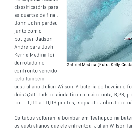
classificatória para
as quartas de final.
John John perdeu
junto com o
potiguar Jadson
André para Josh
Kerr e Medina foi
derrotado no
Gabriel Medina (Foto: Kelly Cest
confronto vencido
pelo também
australiano Julian Wilson. A bateria do havaiano f
dois 5,50. Jadson ainda tirou a maior nota, 6,23, 
por 11,00 a 10,06 pontos, enquanto John John n
Os tubos voltaram a bombar em Teahupoo na bater
os australianos que ele enfrentou. Julian Wilson l