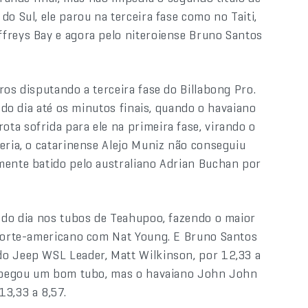
o Sul, ele parou na terceira fase como no Taiti,
freys Bay e agora pelo niteroiense Bruno Santos
ros disputando a terceira fase do Billabong Pro.
a do dia até os minutos finais, quando o havaiano
ta sofrida para ele na primeira fase, virando o
eria, o catarinense Alejo Muniz não conseguiu
mente batido pelo australiano Adrian Buchan por
w do dia nos tubos de Teahupoo, fazendo o maior
 norte-americano com Nat Young. E Bruno Santos
do Jeep WSL Leader, Matt Wilkinson, por 12,33 a
té pegou um bom tubo, mas o havaiano John John
13,33 a 8,57.