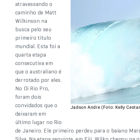
atravessando o
caminho de Matt
Wilkinson na
busca pelo seu
primeiro título
mundial. Esta foi a
quarta etapa
consecutiva em
que o australiano é
derrotado por eles.
No Oi Rio Pro,
foram dois
convidados que o
Jadson Andre (Foto: Kelly Cesta
deixaram em
último lugar no Rio
de Janeiro. Ele primeiro perdeu para o baiano Mar
Silva. Na etapa seguinte, em Fiji, Wilko chegou na 