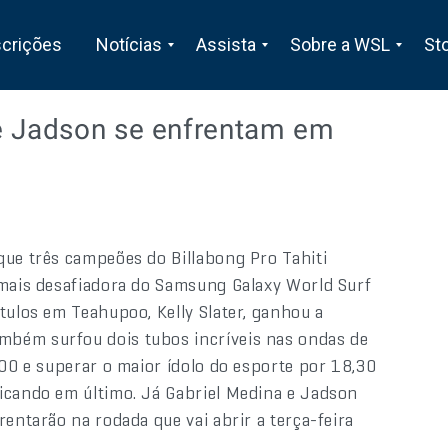
scrições
Notícias
Assista
Sobre a WSL
St
 e Jadson se enfrentam em
que três campeões do Billabong Pro Tahiti
 mais desafiadora do Samsung Galaxy World Surf
tulos em Teahupoo, Kelly Slater, ganhou a
mbém surfou dois tubos incríveis nas ondas de
,00 e superar o maior ídolo do esporte por 18,30
icando em último. Já Gabriel Medina e Jadson
rentarão na rodada que vai abrir a terça-feira