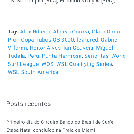
16: Bino Lopes (BRA), Facundo Arreyes (ARG),
Tags:
,
,
Alex Ribeiro
Alonso Correa
Claro Open
,
,
Pro - Copa Tubos QS 3000
featured
Gabriel
,
,
,
Villaran
Heitor Alves
Ian Gouveia
Miguel
,
,
,
,
Tudela
Peru
Punta Hermosa
Señoritas
World
,
,
,
Surf League
WQS
WSL Qualifying Series
WSL South America
Posts recentes
Primeiro dia do Circuito Banco do Brasil de Surfe –
Etapa Natal concluído na Praia de Miami