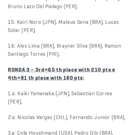
Bruno Lazo Del Pielago (PER),
15: Kairi Noro (JPN), Mateus Sena (BRA), Lucas
Solar (PER),
16: Alex Lima (BRA), Brayner Silva (BRA), Ramon
Santiago Torres (PRI),
RONDA 3 – 3rd=65 th place with 210 pts e
4th=81 th place with 180 pts
:
1.a: Kaiki Yamanaka (JPN), Sebastian Correa
(PER),
2.a: Nicolas Vargas (CHL), Fernando Junior (BRA),
3.a: Cole Houshmand (USA), Pedro Dib (BRA),