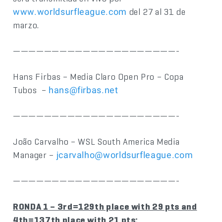
del 27 al 31 de
www.worldsurfleague.com
marzo.
—————————————————————-
Hans Firbas – Media Claro Open Pro – Copa
Tubos –
hans@firbas.net
—————————————————————-
João Carvalho – WSL South America Media
Manager –
jcarvalho@worldsurfleague.com
—————————————————————-
RONDA 1 – 3rd=129th place with 29 pts and
4th=137th place with 21 pts
: