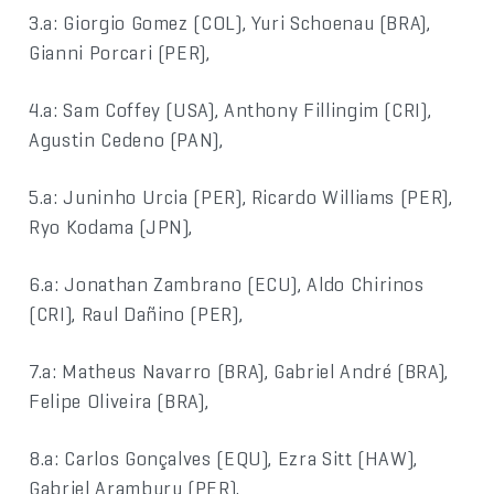
3.a: Giorgio Gomez (COL), Yuri Schoenau (BRA),
Gianni Porcari (PER),
4.a: Sam Coffey (USA), Anthony Fillingim (CRI),
Agustin Cedeno (PAN),
5.a: Juninho Urcia (PER), Ricardo Williams (PER),
Ryo Kodama (JPN),
6.a: Jonathan Zambrano (ECU), Aldo Chirinos
(CRI), Raul Dañino (PER),
7.a: Matheus Navarro (BRA), Gabriel André (BRA),
Felipe Oliveira (BRA),
8.a: Carlos Gonçalves (EQU), Ezra Sitt (HAW),
Gabriel Aramburu (PER),