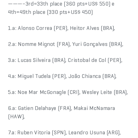
———–3rd=33th place (360 pts+US$ 550) e
4th=49th place (330 pts+US$ 450)
1.a: Alonso Correa (PER), Heitor Alves (BRA),
2.a: Nomme Mignot (FRA), Yuri Gonçalves (BRA),
3.a: Lucas Silveira (BRA), Cristobal de Col (PER),
4.a: Miguel Tudela (PER), João Chianca (BRA),
5.a: Noe Mar McGonagle (CRI), Wesley Leite (BRA),
6.a: Gatien Delahaye (FRA), Makai McNamara
(HAW),
7.a: Ruben Vitoria (SPN), Leandro Usuna (ARG),