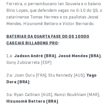
Ferreira, o pernambucano Ian Gouveia e o baiano
Bino Lopes, que defendem vagas no G-10 do QS, o
catarinense Tomas Hermes e os paulistas Jessé
Mendes, Hizunomê Bettero e Victor Bernardo.
BATERIAS DA QUARTA FASE DO QS 10000
CASCAIS BILLABONG PRO
:
1.a:
Jadson André (BRA)
,
Jessé Mendes (BRA)
,
Gony Zubizarreta (ESP)
2.a: Joan Duru (FRA), Stu Kennedy (AUS),
Yago
Dora (BRA)
3.a: Ryan Callinan (AUS), Ramzi Boukhiam (MAR),
Hizunomê Bettero (BRA)