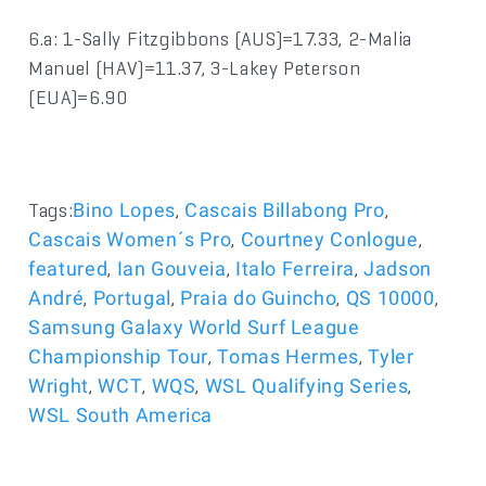
6.a: 1-Sally Fitzgibbons (AUS)=17.33, 2-Malia
Manuel (HAV)=11.37, 3-Lakey Peterson
(EUA)=6.90
Tags:
,
,
Bino Lopes
Cascais Billabong Pro
,
,
Cascais Women´s Pro
Courtney Conlogue
,
,
,
featured
Ian Gouveia
Italo Ferreira
Jadson
,
,
,
,
André
Portugal
Praia do Guincho
QS 10000
Samsung Galaxy World Surf League
,
,
Championship Tour
Tomas Hermes
Tyler
,
,
,
,
Wright
WCT
WQS
WSL Qualifying Series
WSL South America