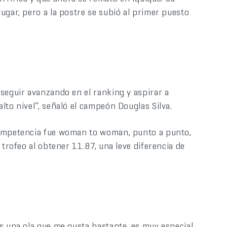
ugar, pero a la postre se subió al primer puesto
seguir avanzando en el ranking y aspirar a
lto nivel”, señaló el campeón Douglas Silva.
competencia fue woman to woman, punto a punto,
 trofeo al obtener 11.87, una leve diferencia de
s una ola que me gusta bastante, es muy especial,