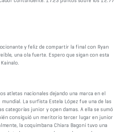
cador contundente: 17.23 puntos sobre los 12:77
ocionante y feliz de compartir la final con Ryan
eíble, una ola fuerte. Espero que sigan con esta
 Kainalo.
ios atletas nacionales dejando una marca en el
mundial. La surfista Estela López fue una de las
as categorías junior y open damas. A ella se sumó
bién consiguió un meritorio tercer lugar en junior
almente, la coquimbana Chiara Bagoni tuvo una