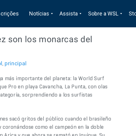
scrições
Notícias
Assista
Sobre a WSL
St
ez son los monarcas del
l
principal
,
ga más importante del planeta: la World Surf
ique Pro en playa Cavancha, La Punta, con olas
categoría, sorprendiendo a los surfistas
nes sacó gritos del público cuando el brasileño
 y coronándose como el campeón en la doble
 Arica y que ahora se remató en Iquique. Su