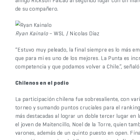
amigo Rickson Falcao al segundo lugar con un mar
de su compañero.
Ryan Kainalo
– WSL / Nicolas Diaz
“Estuvo muy peleado, la final siempre es lo más em
que para mi es uno de los mejores. La Punta es incr
competencia y que podamos volver a Chile.”, señaló
Chilenos en el podio
La participación chilena fue sobresaliente, con var
torneo y sumando puntos cruciales para el ranking 
más destacadas al lograr un doble tercer lugar en l
el joven de Maitencillo, Noel de la Torre, quien tam
varones, además de un quinto puesto en open. Fin