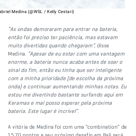
abriel Medina (@WSL / Kelly Cestari)
“As ondas demoraram para entrar na bateria,
então foi preciso ter paciência, mas estavam
muito divertidas quando chegaram”,
disse
Medina.
“Apesar de eu estar com uma vantagem
enorme, a bateria nunca acaba antes de soar o
sinal do fim, então eu tinha que ser inteligente
com a minha prioridade (de escolha da próxima
onda) e continuar aumentando minhas notas. Eu
estou me divertindo bastante surfando aqui em
Keramas e mal posso esperar pela próxima
bateria. Este lugar é incrível”
.
A vitória de Medina foi com uma “combination” de
15,70 pontos e seu próximo desafio em Bali será