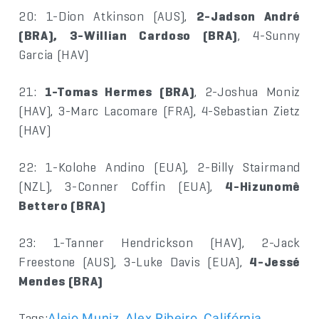
20: 1-Dion Atkinson (AUS),
2-Jadson André
(BRA), 3-Willian Cardoso (BRA)
, 4-Sunny
Garcia (HAV)
21:
1-Tomas Hermes (BRA)
, 2-Joshua Moniz
(HAV), 3-Marc Lacomare (FRA), 4-Sebastian Zietz
(HAV)
22: 1-Kolohe Andino (EUA), 2-Billy Stairmand
(NZL), 3-Conner Coffin (EUA),
4-Hizunomê
Bettero (BRA)
23: 1-Tanner Hendrickson (HAV), 2-Jack
Freestone (AUS), 3-Luke Davis (EUA),
4-Jessé
Mendes (BRA)
Tags:
,
,
,
Alejo Muniz
Alex Ribeiro
Califórnia