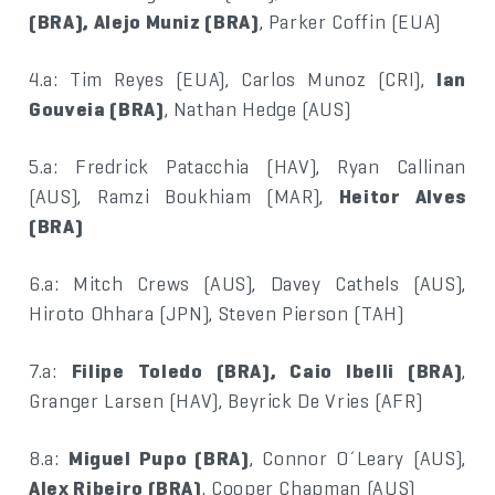
(BRA), Alejo Muniz (BRA)
, Parker Coffin (EUA)
4.a: Tim Reyes (EUA), Carlos Munoz (CRI),
Ian
Gouveia (BRA)
, Nathan Hedge (AUS)
5.a: Fredrick Patacchia (HAV), Ryan Callinan
(AUS), Ramzi Boukhiam (MAR),
Heitor Alves
(BRA)
6.a: Mitch Crews (AUS), Davey Cathels (AUS),
Hiroto Ohhara (JPN), Steven Pierson (TAH)
7.a:
Filipe Toledo (BRA), Caio Ibelli (BRA)
,
Granger Larsen (HAV), Beyrick De Vries (AFR)
8.a:
Miguel Pupo (BRA)
, Connor O´Leary (AUS),
Alex Ribeiro (BRA)
, Cooper Chapman (AUS)