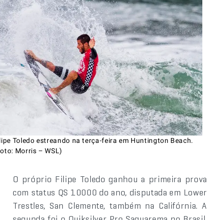
ilipe Toledo estreando na terça-feira em Huntington Beach.
Foto: Morris – WSL)
O próprio Filipe Toledo ganhou a primeira prova
com status QS 10000 do ano, disputada em Lower
Trestles, San Clemente, também na Califórnia. A
segunda foi o Quiksilver Pro Saquarema no Brasil,