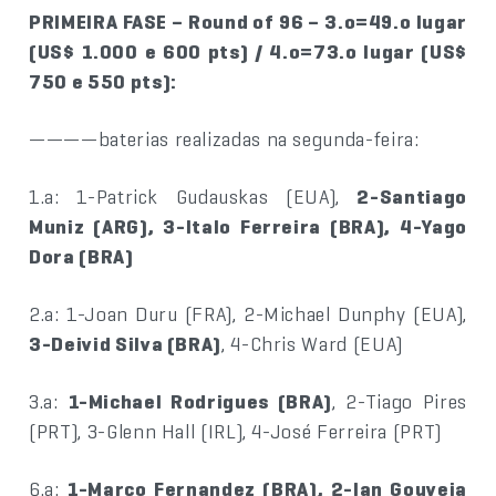
PRIMEIRA FASE – Round of 96 – 3.o=49.o lugar
(US$ 1.000 e 600 pts) / 4.o=73.o lugar (US$
750 e 550 pts):
————baterias realizadas na segunda-feira:
1.a: 1-Patrick Gudauskas (EUA),
2-Santiago
Muniz (ARG), 3-Italo Ferreira (BRA), 4-Yago
Dora (BRA)
2.a: 1-Joan Duru (FRA), 2-Michael Dunphy (EUA),
3-Deivid Silva (BRA)
, 4-Chris Ward (EUA)
3.a:
1-Michael Rodrigues (BRA)
, 2-Tiago Pires
(PRT), 3-Glenn Hall (IRL), 4-José Ferreira (PRT)
6.a:
1-Marco Fernandez (BRA), 2-Ian Gouveia