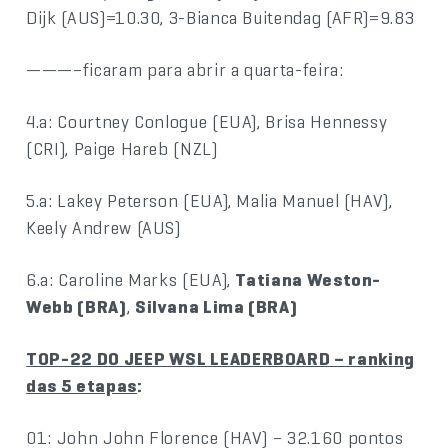
Dijk (AUS)=10.30, 3-Bianca Buitendag (AFR)=9.83
———–ficaram para abrir a quarta-feira:
4.a: Courtney Conlogue (EUA), Brisa Hennessy
(CRI), Paige Hareb (NZL)
5.a: Lakey Peterson (EUA), Malia Manuel (HAV),
Keely Andrew (AUS)
6.a: Caroline Marks (EUA),
Tatiana Weston-
Webb (BRA)
,
Silvana Lima (BRA)
TOP-22 DO JEEP WSL LEADERBOARD – ranking
das 5 etapas
:
01: John John Florence (HAV) – 32.160 pontos