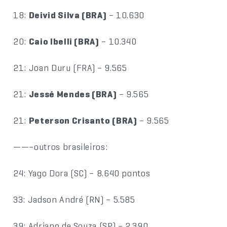
18:
Deivid Silva (BRA)
– 10.630
20:
Caio Ibelli (BRA)
– 10.340
21: Joan Duru (FRA) – 9.565
21:
Jessé Mendes (BRA)
– 9.565
21:
Peterson Crisanto (BRA)
– 9.565
——–outros brasileiros:
24: Yago Dora (SC) – 8.640 pontos
33: Jadson André (RN) – 5.585
39: Adriano de Souza (SP) – 2.390