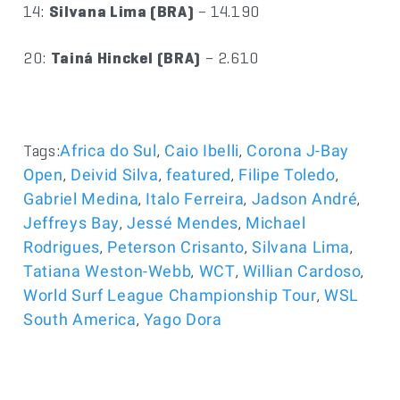
14:
Silvana Lima (BRA)
– 14.190
20:
Tainá Hinckel (BRA)
– 2.610
Tags:
,
,
Africa do Sul
Caio Ibelli
Corona J-Bay
,
,
,
,
Open
Deivid Silva
featured
Filipe Toledo
,
,
,
Gabriel Medina
Italo Ferreira
Jadson André
,
,
Jeffreys Bay
Jessé Mendes
Michael
,
,
,
Rodrigues
Peterson Crisanto
Silvana Lima
,
,
,
Tatiana Weston-Webb
WCT
Willian Cardoso
,
World Surf League Championship Tour
WSL
,
South America
Yago Dora