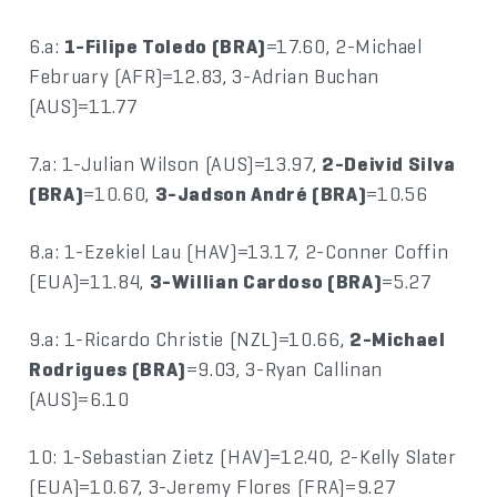
6.a:
1-Filipe Toledo (BRA)
=17.60, 2-Michael
February (AFR)=12.83, 3-Adrian Buchan
(AUS)=11.77
7.a: 1-Julian Wilson (AUS)=13.97,
2-Deivid Silva
(BRA)
=10.60,
3-Jadson André (BRA)
=10.56
8.a: 1-Ezekiel Lau (HAV)=13.17, 2-Conner Coffin
(EUA)=11.84,
3-Willian Cardoso (BRA)
=5.27
9.a: 1-Ricardo Christie (NZL)=10.66,
2-Michael
Rodrigues (BRA)
=9.03, 3-Ryan Callinan
(AUS)=6.10
10: 1-Sebastian Zietz (HAV)=12.40, 2-Kelly Slater
(EUA)=10.67, 3-Jeremy Flores (FRA)=9.27