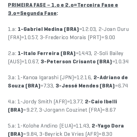
PRIMEIRA FASE – 1.o e 2.o=Terceira Fase e
3.o=Segunda Fase
:
1.a:
1-Gabriel Medina (BRA)
=12.03, 2-Joan Duru
(FRA)=10.57, 3-Frederico Morais (PRT)=9.00
2.a:
1-Italo Ferreira (BRA)
=14.43, 2-Soli Bailey
(AUS)=10.67,
3-Peterson Crisanto (BRA)
=10.34
3.a: 1-Kanoa Igarashi (JPN)=12.16,
2-Adriano de
Souza (BRA)
=7.33,
3-Jessé Mendes (BRA)
=6.74
4.a: 1-Jordy Smith (AFR)=13.77,
2-Caio Ibelli
(BRA)
=9.27, 3-Jorgann Couzinet (FRA)=8.67
5.a: 1-Kolohe Andino (EUA)=11.43,
2-Yago Dora
(BRA)
=9.84, 3-Beyrick De Vries (AFR)=8.30