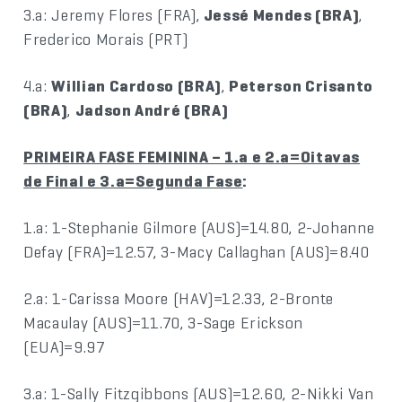
3.a: Jeremy Flores (FRA),
Jessé Mendes (BRA)
,
Frederico Morais (PRT)
4.a:
Willian Cardoso (BRA)
,
Peterson Crisanto
(BRA)
,
Jadson André (BRA)
PRIMEIRA FASE FEMININA – 1.a e 2.a=Oitavas
de Final e 3.a=Segunda Fase
:
1.a: 1-Stephanie Gilmore (AUS)=14.80, 2-Johanne
Defay (FRA)=12.57, 3-Macy Callaghan (AUS)=8.40
2.a: 1-Carissa Moore (HAV)=12.33, 2-Bronte
Macaulay (AUS)=11.70, 3-Sage Erickson
(EUA)=9.97
3.a: 1-Sally Fitzgibbons (AUS)=12.60, 2-Nikki Van