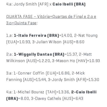
4.a: Jordy Smith (AFR) x
Caio Ibelli (BRA)
QUARTA FASE – Vitória=Quartas de Final e 2.o e
3.o=Quinta Fase
:
1.a:
1-Italo Ferreira (BRA)
=14.00, 2-Nat Young
(EUA)=10.93, 3-Julian Wilson (AUS)=8.60
2.a:
1-Wiggolly Dantas (BRA)
=15.37, 2-Matt
Wilkinson (AUS)=12.20, 3-Mason Ho (HAV)=10.93
3.a: 1-Conner Coffin (EUA)=16.86, 2-Mick
Fanning (AUS)=15.44, 3-Jordy Smith (AFR)=15.30
4.a: 1-Michel Bourez (TAH)=13.36,
2-Caio Ibelli
(BRA)
=8.00, 3-Davey Cathels (AUS)=6.43