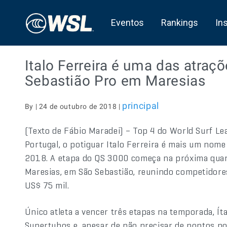
Eventos
Rankings
In
Italo Ferreira é uma das atra
Sebastião Pro em Maresias
principal
By | 24 de outubro de 2018 |
(Texto de Fábio Maradei) – Top 4 do World Surf L
Portugal, o potiguar Italo Ferreira é mais um nom
2018. A etapa do QS 3000 começa na próxima quarta
Maresias, em São Sebastião, reunindo competidore
US$ 75 mil.
Único atleta a vencer três etapas na temporada, Ít
Supertubos e, apesar de não precisar de pontos n