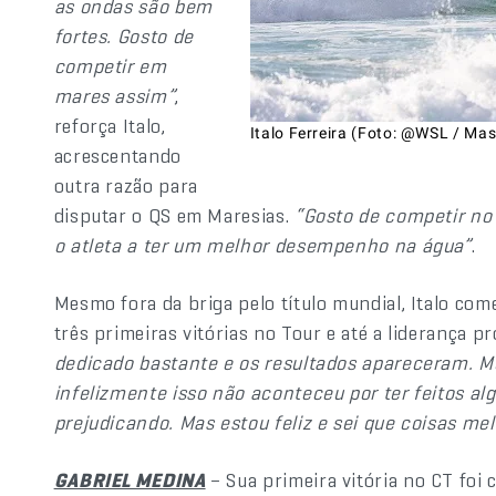
as ondas são bem
fortes. Gosto de
competir em
mares assim”
,
reforça Italo,
Italo Ferreira (Foto: @WSL / Mas
acrescentando
outra razão para
disputar o QS em Maresias.
“Gosto de competir no 
o atleta a ter um melhor desempenho na água”
.
Mesmo fora da briga pelo título mundial, Italo co
três primeiras vitórias no Tour e até a liderança pr
dedicado bastante e os resultados apareceram. Meu
infelizmente isso não aconteceu por ter feitos a
prejudicando. Mas estou feliz e sei que coisas mel
GABRIEL MEDINA
– Sua primeira vitória no CT foi