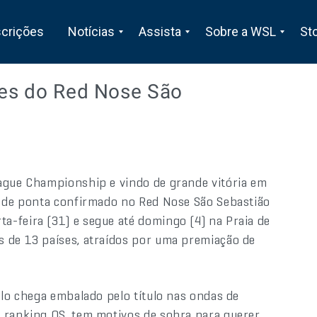
scrições
Notícias
Assista
Sobre a WSL
St
ções do Red Nose São
eague Championship e vindo de grande vitória em
e de ponta confirmado no Red Nose São Sebastião
-feira (31) e segue até domingo (4) na Praia de
s de 13 países, atraídos por uma premiação de
alo chega embalado pelo título nas ondas de
o ranking QS, tem motivos de sobra para querer