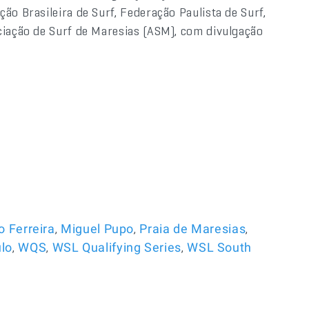
ão Brasileira de Surf, Federação Paulista de Surf,
ciação de Surf de Maresias (ASM), com divulgação
,
,
,
lo Ferreira
Miguel Pupo
Praia de Maresias
,
,
,
lo
WQS
WSL Qualifying Series
WSL South