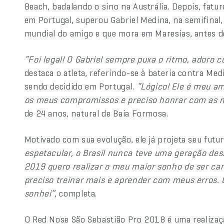
Beach, badalando o sino na Austrália. Depois, fatu
em Portugal, superou Gabriel Medina, na semifinal
mundial do amigo e que mora em Maresias, antes de
“Foi legal! O Gabriel sempre puxa o ritmo, adoro 
destaca o atleta, referindo-se à bateria contra Me
sendo decidido em Portugal.
“Lógico! Ele é meu a
os meus compromissos e preciso honrar com as m
de 24 anos, natural de Baia Formosa.
Motivado com sua evolução, ele já projeta seu futu
espetacular, o Brasil nunca teve uma geração des
2019 quero realizar o meu maior sonho de ser c
preciso treinar mais e aprender com meus erros. C
sonhei”
, completa.
O Red Nose São Sebastião Pro 2018 é uma realizaç