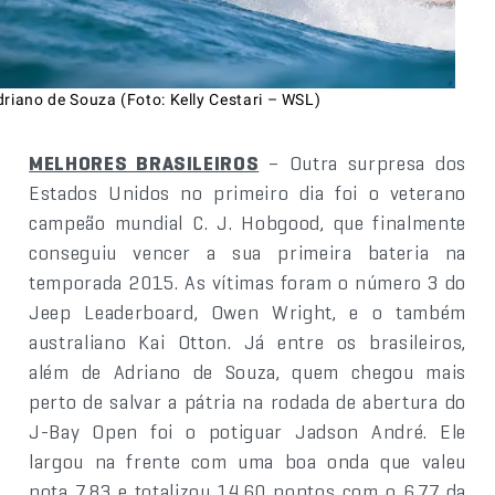
driano de Souza (Foto: Kelly Cestari – WSL)
MELHORES BRASILEIROS
– Outra surpresa dos
Estados Unidos no primeiro dia foi o veterano
campeão mundial C. J. Hobgood, que finalmente
conseguiu vencer a sua primeira bateria na
temporada 2015. As vítimas foram o número 3 do
Jeep Leaderboard, Owen Wright, e o também
australiano Kai Otton. Já entre os brasileiros,
além de Adriano de Souza, quem chegou mais
perto de salvar a pátria na rodada de abertura do
J-Bay Open foi o potiguar Jadson André. Ele
largou na frente com uma boa onda que valeu
nota 7,83 e totalizou 14,60 pontos com o 6,77 da