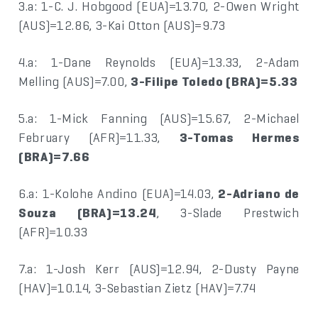
3.a: 1-C. J. Hobgood (EUA)=13.70, 2-Owen Wright
(AUS)=12.86, 3-Kai Otton (AUS)=9.73
4.a: 1-Dane Reynolds (EUA)=13.33, 2-Adam
Melling (AUS)=7.00,
3-Filipe Toledo (BRA)=5.33
5.a: 1-Mick Fanning (AUS)=15.67, 2-Michael
February (AFR)=11.33,
3-Tomas Hermes
(BRA)=7.66
6.a: 1-Kolohe Andino (EUA)=14.03,
2-Adriano de
Souza (BRA)=13.24
, 3-Slade Prestwich
(AFR)=10.33
7.a: 1-Josh Kerr (AUS)=12.94, 2-Dusty Payne
(HAV)=10.14, 3-Sebastian Zietz (HAV)=7.74