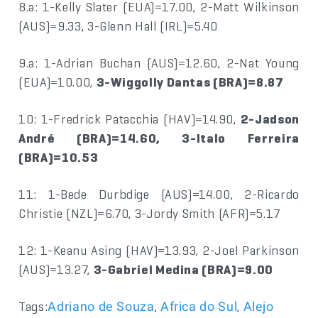
8.a: 1-Kelly Slater (EUA)=17.00, 2-Matt Wilkinson
(AUS)=9.33, 3-Glenn Hall (IRL)=5.40
9.a: 1-Adrian Buchan (AUS)=12.60, 2-Nat Young
(EUA)=10.00,
3-Wiggolly Dantas (BRA)=8.87
10: 1-Fredrick Patacchia (HAV)=14.90,
2-Jadson
André (BRA)=14.60, 3-Italo Ferreira
(BRA)=10.53
11: 1-Bede Durbdige (AUS)=14.00, 2-Ricardo
Christie (NZL)=6.70, 3-Jordy Smith (AFR)=5.17
12: 1-Keanu Asing (HAV)=13.93, 2-Joel Parkinson
(AUS)=13.27,
3-Gabriel Medina (BRA)=9.00
Tags:
,
,
Adriano de Souza
Africa do Sul
Alejo