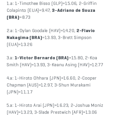
1.a: 1-Timothee Bisso (GLP)=15.06, 2-Griffin
Colapinto (EUA)=9.47,
3-Adriano de Souza
(BRA)
=8.73
2.a: 1-Dylan Goodale (HAV)=14.20,
2-Flavio
Nakagima (BRA)
=13.93, 3-Brett Simpson
(EUA)=13.26
3.a:
1-Victor Bernardo (BRA)
=15.80, 2-Koa
Smith (HAV)=13.93, 3-Keanu Asing (HAV)=12.77
4.a: 1-Hiroto Ohhara (JPN)=16.60, 2-Cooper
Chapman (AUS)=12.97, 3-Shun Murakami
(JPN)=11.17
5.a: 1-Hiroto Arai (JPN)=16.23, 2-Joshua Moniz
(HAV)=13.23, 3-Slade Prestwich (AFR)=13.06