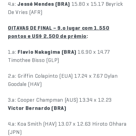
4.a:
Jessé Mendes (BRA)
15.80 x 15.17 Beyrick
De Vries (AFR)
OITAVAS DE FINAL – 9.o lugar com 1.550
pontos e US$ 2.500 de prêmio
:
1.a:
Flavio Nakagima (BRA)
16.90 x 14.77
Timothee Bisso (GLP)
2.a: Griffin Colapinto (EUA) 17.24 x 7.67 Dylan
Goodale (HAV)
3.a: Cooper Champman (AUS) 13.34 x 12.23
Victor Bernardo (BRA)
4.a: Koa Smith (HAV) 13.07 x 12.63 Hiroto Ohhara
(JPN)