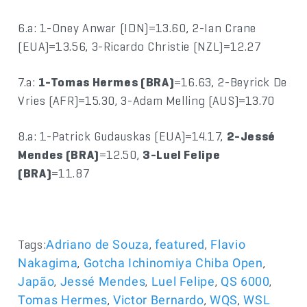
6.a: 1-Oney Anwar (IDN)=13.60, 2-Ian Crane
(EUA)=13.56, 3-Ricardo Christie (NZL)=12.27
7.a:
1-Tomas Hermes (BRA)
=16.63, 2-Beyrick De
Vries (AFR)=15.30, 3-Adam Melling (AUS)=13.70
8.a: 1-Patrick Gudauskas (EUA)=14.17,
2-Jessé
Mendes (BRA)
=12.50,
3-Luel Felipe
(BRA)
=11.87
Tags:
,
,
Adriano de Souza
featured
Flavio
,
,
Nakagima
Gotcha Ichinomiya Chiba Open
,
,
,
,
Japão
Jessé Mendes
Luel Felipe
QS 6000
,
,
,
Tomas Hermes
Victor Bernardo
WQS
WSL