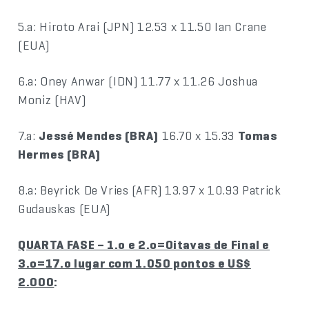
5.a: Hiroto Arai (JPN) 12.53 x 11.50 Ian Crane
(EUA)
6.a: Oney Anwar (IDN) 11.77 x 11.26 Joshua
Moniz (HAV)
7.a:
Jessé Mendes (BRA)
16.70 x 15.33
Tomas
Hermes (BRA)
8.a: Beyrick De Vries (AFR) 13.97 x 10.93 Patrick
Gudauskas (EUA)
QUARTA FASE – 1.o e 2.o=Oitavas de Final e
3.o=17.o lugar com 1.050 pontos e US$
2.000
: