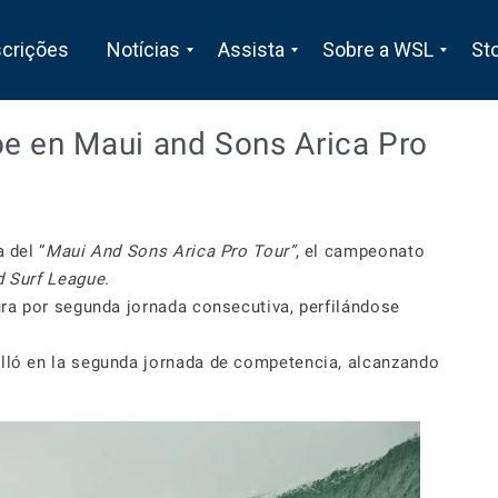
scrições
Notícias
Assista
Sobre a WSL
St
e en Maui and Sons Arica Pro
 del “
Maui And Sons Arica Pro Tour”
, el campeonato
d Surf League
.
gura por segunda jornada consecutiva, perfilándose
illó en la segunda jornada de competencia, alcanzando
.