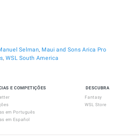
,
Manuel Selman
Maui and Sons Arica Pro
,
es
WSL South America
CIAS E COMPETIÇÕES
DESCUBRA
etter
Fantasy
ções
WSL Store
ias em Português
ias em Español