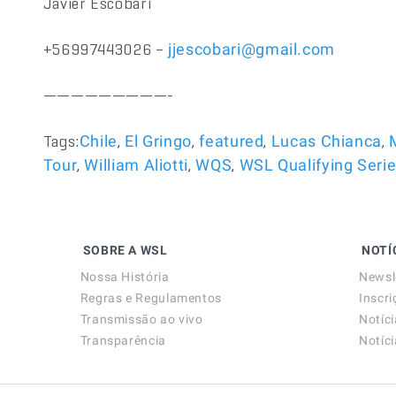
Javier Escobari
+56997443026 –
jjescobari@gmail.com
—————————-
Tags:
,
,
,
,
Chile
El Gringo
featured
Lucas Chianca
,
,
,
Tour
William Aliotti
WQS
WSL Qualifying Seri
SOBRE A WSL
NOTÍ
Nossa História
Newsl
Regras e Regulamentos
Inscri
Transmissão ao vivo
Notíc
Transparência
Notíc