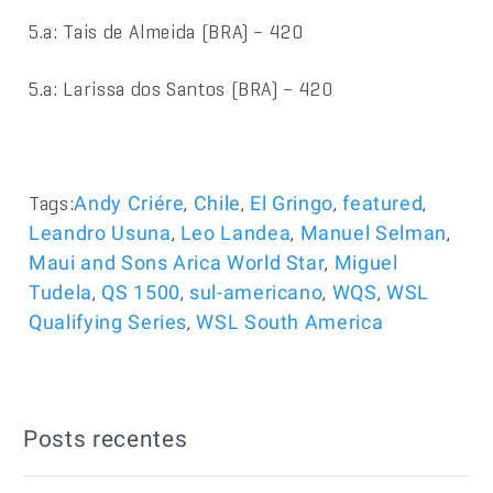
5.a: Tais de Almeida (BRA) – 420
5.a: Larissa dos Santos (BRA) – 420
Tags:
,
,
,
,
Andy Criére
Chile
El Gringo
featured
,
,
,
Leandro Usuna
Leo Landea
Manuel Selman
,
Maui and Sons Arica World Star
Miguel
,
,
,
,
Tudela
QS 1500
sul-americano
WQS
WSL
,
Qualifying Series
WSL South America
Posts recentes