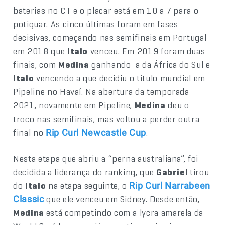
baterias no CT e o placar está em 10 a 7 para o
potiguar. As cinco últimas foram em fases
decisivas, começando nas semifinais em Portugal
em 2018 que
Italo
venceu. Em 2019 foram duas
finais, com
Medina
ganhando a da África do Sul e
Italo
vencendo a que decidiu o título mundial em
Pipeline no Havaí. Na abertura da temporada
2021, novamente em Pipeline,
Medina
deu o
troco nas semifinais, mas voltou a perder outra
final no
.
Rip Curl Newcastle Cup
Nesta etapa que abriu a “perna australiana”, foi
decidida a liderança do ranking, que
Gabriel
tirou
do
Italo
na etapa seguinte, o
Rip Curl Narrabeen
que ele venceu em Sidney. Desde então,
Classic
Medina
está competindo com a lycra amarela da