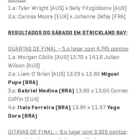
1.a: Tyler Wright (AUS) x Sally Fitzgibbons (AUS)
2.a: Carissa Moore (EUA) x Johanne Defay (FRA)
RESULTADOS DO SÁBADO EM STRICKLAND BAY
:
QUARTAS DE FINAL – 5.o lugar com 4.745 pontos
:
1.a: Morgan Cibilic (AUS) 15.70 x 14.16 Julian
Wilson (AUS)
2.a: Liam O´Brien (AUS) 13.23 x 12.83
Miguel
Pupo (BRA)
3.a:
Gabriel Medina (BRA)
13.80 x 13.60 Conner
Coffin (EUA)
4.a:
Italo Ferreira (BRA)
13.94 x 11.97
Yago
Dora (BRA)
OITAVAS DE FINAL – 9.o lugar com 3.320 pontos
: