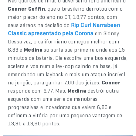
Nas quartas de final, o adversário foi o americano
Conner Coffin
, que o brasileiro derrotou com o
maior placar do ano no CT, 18,77 pontos, com
seus aéreos na decisão do
Rip Curl Narrabeen
em Sidney.
Classic apresentado pela Corona
Dessa vez, o californiano começou melhor com
6,83 e
Medina
só surfa sua primeira onda aos 15
minutos da bateria. Ele escolhe uma boa esquerda,
acelera e voa num alley-oop caindo na base, já
emendando um layback e mais um ataque incrível
na junção, para ganhar 7,00 dos juízes.
Conner
responde com 6,77. Mas,
Medina
destrói outra
esquerda com uma série de manobras
progressivas e inovadoras que valem 6,80 e
definem a vitória por uma pequena vantagem de
13,80 a 13,60 pontos.