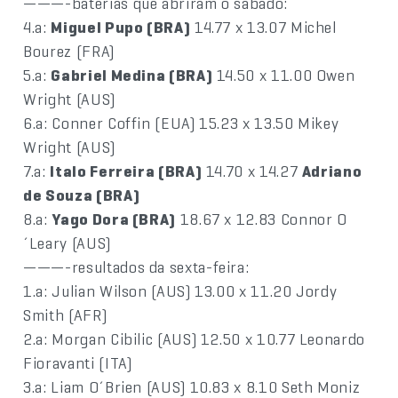
———-baterias que abriram o sábado:
4.a:
Miguel Pupo (BRA)
14.77 x 13.07 Michel
Bourez (FRA)
5.a:
Gabriel Medina (BRA)
14.50 x 11.00 Owen
Wright (AUS)
6.a: Conner Coffin (EUA) 15.23 x 13.50 Mikey
Wright (AUS)
7.a:
Italo Ferreira (BRA)
14.70 x 14.27
Adriano
de Souza (BRA)
8.a:
Yago Dora (BRA)
18.67 x 12.83 Connor O
´Leary (AUS)
———-resultados da sexta-feira:
1.a: Julian Wilson (AUS) 13.00 x 11.20 Jordy
Smith (AFR)
2.a: Morgan Cibilic (AUS) 12.50 x 10.77 Leonardo
Fioravanti (ITA)
3.a: Liam O´Brien (AUS) 10.83 x 8.10 Seth Moniz