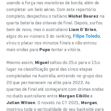
usando a força nas manobras de borda, além de
completar um belo aéreo. Com este repertório
completo, despachou o taitiano
Michel Bourez
na
quarta bateria das oitavas de final. Depois, surfou
bem de novo, mas o australiano
Liam O´Brien
,
algoz do ex-número 3 do ranking,
,
Filipe Toledo
virou o placar nos minutos finais e não entrou
mais ondas para
Pupo
tentar a vitória.
Mesmo assim,
Miguel
saltou do 25.o para o 15.o
lugar na classificação geral das cinco etapas
completadas na Austrália, entrando no grupo dos
20 que permanecem na elite para 2022. As
quartas de final até começaram com ótimas ondas
no duelo australiano entre
Morgan Cibilic
e
Julian Wilson
. O novato no CT 2021,
Morgan
,
mostrou toda a verticalidade do seu backside para