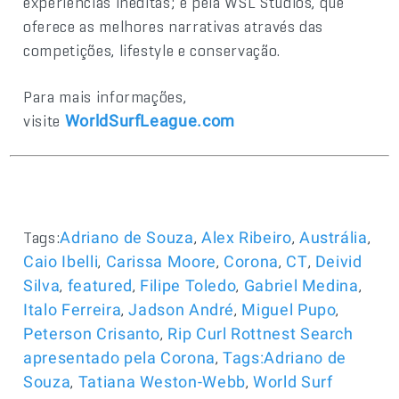
experiências inéditas; e pela WSL Studios, que
oferece as melhores narrativas através das
competições, lifestyle e conservação.
Para mais informações,
visite
WorldSurfLeague.com
Tags:
,
,
,
Adriano de Souza
Alex Ribeiro
Austrália
,
,
,
,
Caio Ibelli
Carissa Moore
Corona
CT
Deivid
,
,
,
,
Silva
featured
Filipe Toledo
Gabriel Medina
,
,
,
Italo Ferreira
Jadson André
Miguel Pupo
,
Peterson Crisanto
Rip Curl Rottnest Search
,
apresentado pela Corona
Tags:Adriano de
,
,
Souza
Tatiana Weston-Webb
World Surf