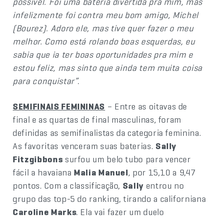
possível. Foi uma bateria divertida pra mim, mas
infelizmente foi contra meu bom amigo, Michel
(Bourez). Adoro ele, mas tive quer fazer o meu
melhor. Como está rolando boas esquerdas, eu
sabia que ia ter boas oportunidades pra mim e
estou feliz, mas sinto que ainda tem muita coisa
para conquistar”
.
SEMIFINAIS FEMININAS
– Entre as oitavas de
final e as quartas de final masculinas, foram
definidas as semifinalistas da categoria feminina.
As favoritas venceram suas baterias.
Sally
Fitzgibbons
surfou um belo tubo para vencer
fácil a havaiana
Malia Manuel
, por 15,10 a 9,47
pontos. Com a classificação,
Sally
entrou no
grupo das top-5 do ranking, tirando a californiana
Caroline Marks
. Ela vai fazer um duelo