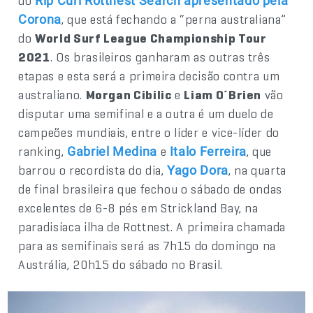
do
Rip Curl Rottnest Search apresentado pela
, que está fechando a “perna australiana”
Corona
do
World Surf League Championship Tour
2021
. Os brasileiros ganharam as outras três
etapas e esta será a primeira decisão contra um
australiano.
Morgan Cibilic
e
Liam O´Brien
vão
disputar uma semifinal e a outra é um duelo de
campeões mundiais, entre o líder e vice-líder do
ranking,
e
, que
Gabriel Medina
Italo Ferreira
barrou o recordista do dia,
, na quarta
Yago Dora
de final brasileira que fechou o sábado de ondas
excelentes de 6-8 pés em Strickland Bay, na
paradisíaca ilha de Rottnest. A primeira chamada
para as semifinais será as 7h15 do domingo na
Austrália, 20h15 do sábado no Brasil.