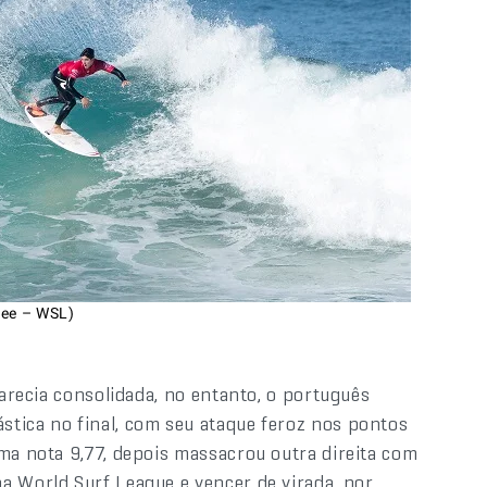
tee – WSL)
parecia consolidada, no entanto, o português
stica no final, com seu ataque feroz nos pontos
uma nota 9,77, depois massacrou outra direita com
a World Surf League e vencer de virada, por