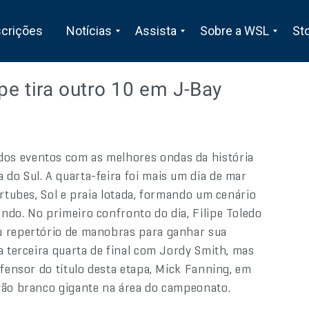
scrições
Notícias
Assista
Sobre a WSL
St
ipe tira outro 10 em J-Bay
os eventos com as melhores ondas da história
do Sul. A quarta-feira foi mais um dia de mar
ertubes, Sol e praia lotada, formando um cenário
ndo. No primeiro confronto do dia, Filipe Toledo
u repertório de manobras para ganhar sua
a terceira quarta de final com Jordy Smith, mas
efensor do título desta etapa, Mick Fanning, em
arão branco gigante na área do campeonato.