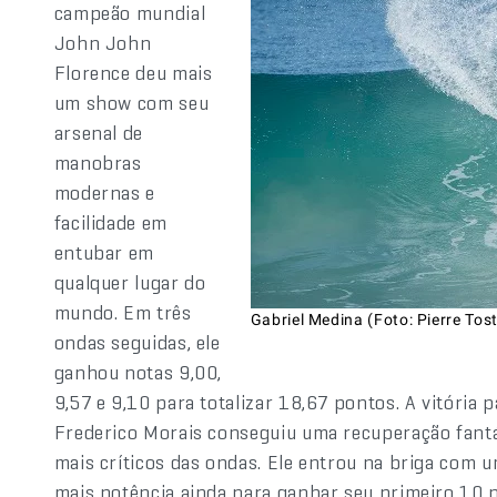
campeão mundial
John John
Florence deu mais
um show com seu
arsenal de
manobras
modernas e
facilidade em
entubar em
qualquer lugar do
mundo. Em três
Gabriel Medina (Foto: Pierre Tos
ondas seguidas, ele
ganhou notas 9,00,
9,57 e 9,10 para totalizar 18,67 pontos. A vitória 
Frederico Morais conseguiu uma recuperação fantá
mais críticos das ondas. Ele entrou na briga com 
mais potência ainda para ganhar seu primeiro 10 n