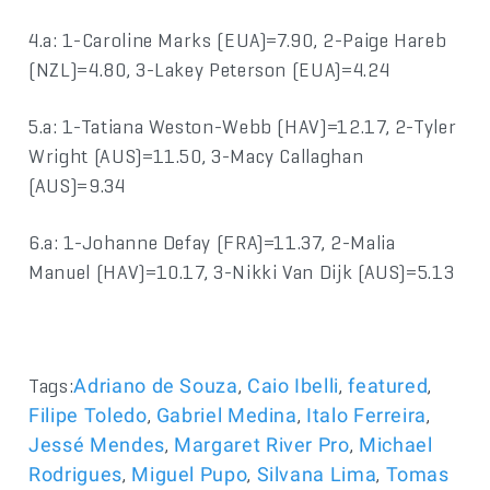
4.a: 1-Caroline Marks (EUA)=7.90, 2-Paige Hareb
(NZL)=4.80, 3-Lakey Peterson (EUA)=4.24
5.a: 1-Tatiana Weston-Webb (HAV)=12.17, 2-Tyler
Wright (AUS)=11.50, 3-Macy Callaghan
(AUS)=9.34
6.a: 1-Johanne Defay (FRA)=11.37, 2-Malia
Manuel (HAV)=10.17, 3-Nikki Van Dijk (AUS)=5.13
Tags:
,
,
,
Adriano de Souza
Caio Ibelli
featured
,
,
,
Filipe Toledo
Gabriel Medina
Italo Ferreira
,
,
Jessé Mendes
Margaret River Pro
Michael
,
,
,
Rodrigues
Miguel Pupo
Silvana Lima
Tomas