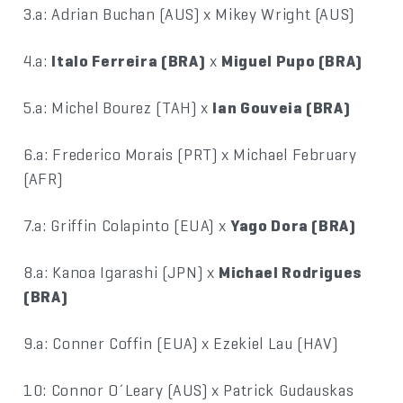
3.a: Adrian Buchan (AUS) x Mikey Wright (AUS)
4.a:
Italo Ferreira (BRA)
x
Miguel Pupo (BRA)
5.a: Michel Bourez (TAH) x
Ian Gouveia (BRA)
6.a: Frederico Morais (PRT) x Michael February
(AFR)
7.a: Griffin Colapinto (EUA) x
Yago Dora (BRA)
8.a: Kanoa Igarashi (JPN) x
Michael Rodrigues
(BRA)
9.a: Conner Coffin (EUA) x Ezekiel Lau (HAV)
10: Connor O´Leary (AUS) x Patrick Gudauskas