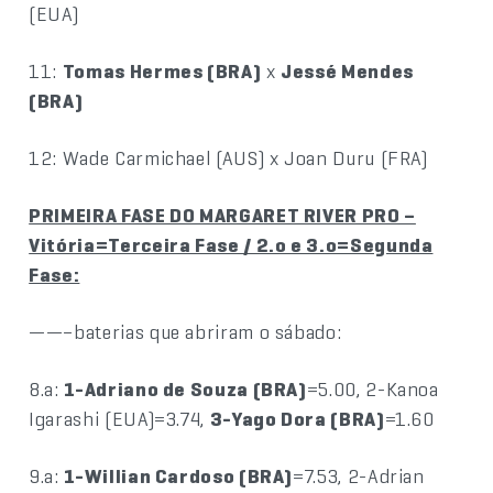
(EUA)
11:
Tomas Hermes (BRA)
x
Jessé Mendes
(BRA)
12: Wade Carmichael (AUS) x Joan Duru (FRA)
PRIMEIRA FASE DO MARGARET RIVER PRO –
Vitória=Terceira Fase / 2.o e 3.o=Segunda
Fase:
——–baterias que abriram o sábado:
8.a:
1-Adriano de Souza (BRA)
=5.00, 2-Kanoa
Igarashi (EUA)=3.74,
3-Yago Dora (BRA)
=1.60
9.a:
1-Willian Cardoso (BRA)
=7.53, 2-Adrian