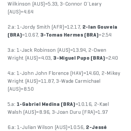
Wilkinson (AUS)=5.33, 3-Connor O´Leary
(AUS)=4.64
2.a: 1-Jordy Smith (AFR)=12.17,
2-Ian Gouveia
(BRA)
=10.67,
3-Tomas Hermes (BRA)
=2.54
3.a: 1-Jack Robinson (AUS)=13.94, 2-Owen
Wright (AUS)=4.03,
3-Miguel Pupo (BRA)
=2.40
4.a: 1-John John Florence (HAV)=14.60, 2-Mikey
Wright (AUS)=11.87, 3-Wade Carmichael
(AUS)=8.50
5.a:
1-Gabriel Medina (BRA)
=10.16, 2-Kael
Walsh (AUS)=8.96, 3-Joan Duru (FRA)=1.97
6.a: 1-Julian Wilson (AUS)=10.56,
2-Jessé