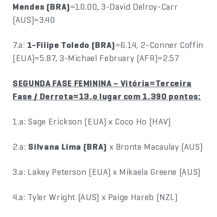
Mendes (BRA)
=10.00, 3-David Delroy-Carr
(AUS)=3.40
7.a:
1-Filipe Toledo (BRA)
=6.14, 2-Conner Coffin
(EUA)=5.87, 3-Michael February (AFR)=2.57
SEGUNDA FASE FEMININA – Vitória=Terceira
Fase / Derrota=13.o lugar com 1.390 pontos:
1.a: Sage Erickson (EUA) x Coco Ho (HAV)
2.a:
Silvana Lima (BRA)
x Bronte Macaulay (AUS)
3.a: Lakey Peterson (EUA) x Mikaela Greene (AUS)
4.a: Tyler Wright (AUS) x Paige Hareb (NZL)