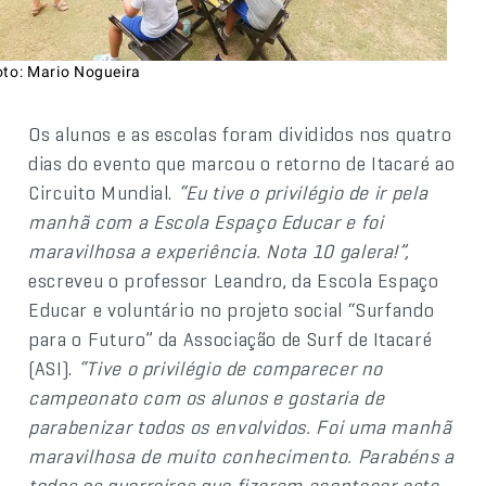
oto: Mario Nogueira
Os alunos e as escolas foram divididos nos quatro
dias do evento que marcou o retorno de Itacaré ao
Circuito Mundial.
“Eu tive o privilégio de ir pela
manhã com a Escola Espaço Educar e foi
maravilhosa a experiência. Nota 10 galera!”,
escreveu o professor Leandro, da Escola Espaço
Educar e voluntário no projeto social “Surfando
para o Futuro” da Associação de Surf de Itacaré
(ASI).
“Tive o privilégio de comparecer no
campeonato com os alunos e gostaria de
parabenizar todos os envolvidos. Foi uma manhã
maravilhosa de muito conhecimento. Parabéns a
todos os guerreiros que fizeram acontecer este