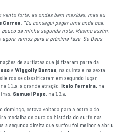
m vento forte, as ondas bem mexidas, mas eu
s Correa
.
“Eu consegui pegar uma onda boa,
 e pouco da minha segunda nota. Mesmo assim,
 e agora vamos para a próxima fase. Se Deus
nações de surfistas que já fizeram parte da
doso
e
Wiggolly Dantas
, na quinta e na sexta
sileiros se classificaram em segundo lugar,
na 11.a, a grande atração,
Italo Ferreira
, na
Ilhas,
Samuel Pupo
, na 13.a.
o domingo, estava voltada para a estreia do
ra medalha de ouro da história do surfe nas
 a segunda direita que surfou foi melhor e abriu