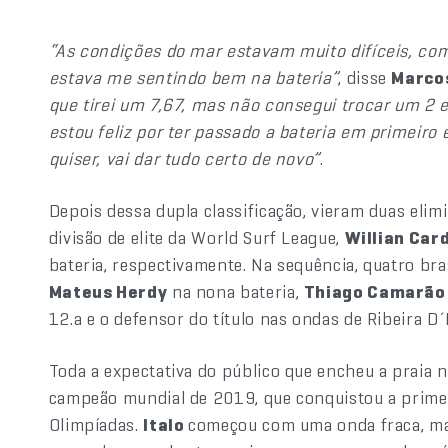
“As condições do mar estavam muito difíceis, co
estava me sentindo bem na bateria”
, disse
Marco
que tirei um 7,67, mas não consegui trocar um 2
estou feliz por ter passado a bateria em primeiro
quiser, vai dar tudo certo de novo”
.
Depois dessa dupla classificação, vieram duas elimi
divisão de elite da World Surf League,
Willian Car
bateria, respectivamente. Na sequência, quatro bra
Mateus Herdy
na nona bateria,
Thiago Camarão
12.a e o defensor do título nas ondas de Ribeira D´
Toda a expectativa do público que encheu a praia n
campeão mundial de 2019, que conquistou a primei
Olimpíadas.
Italo
começou com uma onda fraca, mas