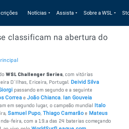
scrições
Notícias
Assista
Sobre a WSL
St
se classificam na abertura do
rincipal
 do
WSL Challenger Series
, com vitórias
ira D´Ilhas, Ericeira, Portugal.
Deivid Silva
passando em segundo e a seguinte
iorgi
e
.
s Correa
João Chianca
Ian Gouveia
ram em segundo lugar, o campeão mundial
Italo
ira,
,
e
Samuel Pupo
Thiago Camarão
Mateus
unda-feira, com a 19.a das 24 baterias começando
, ao vivo pelo
.
WorldSurfLeague.com