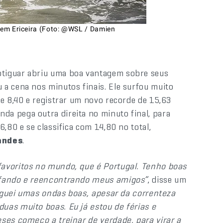
a em Ericeira (Foto: @WSL / Damien
otiguar abriu uma boa vantagem sobre seus
a cena nos minutos finais. Ele surfou muito
 e 8,40 e registrar um novo recorde de 15,63
nda pega outra direita no minuto final, para
,80 e se classifica com 14,80 no total,
andes
.
favoritos no mundo, que é Portugal. Tenho boas
rfando e reencontrando meus amigos”
, disse um
peguei umas ondas boas, apesar da correnteza
uas muito boas. Eu já estou de férias e
ses começo a treinar de verdade, para virar a