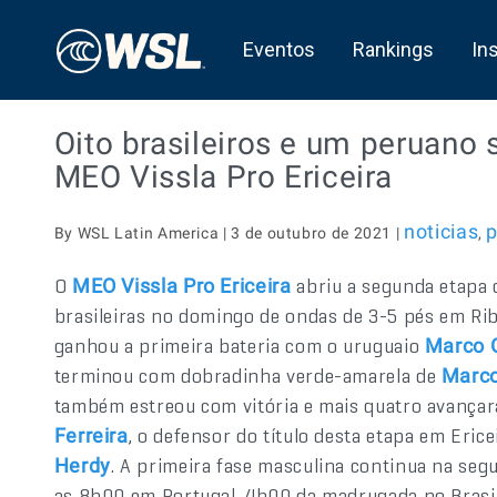
Eventos
Rankings
In
Oito brasileiros e um peruano 
MEO Vissla Pro Ericeira
noticias
p
By WSL Latin America | 3 de outubro de 2021 |
,
O
abriu a segunda etapa
MEO Vissla Pro Ericeira
brasileiras no domingo de ondas de 3-5 pés em Ribe
ganhou a primeira bateria com o uruguaio
Marco G
terminou com dobradinha verde-amarela de
Marco
também estreou com vitória e mais quatro avança
, o defensor do título desta etapa em Erice
Ferreira
. A primeira fase masculina continua na seg
Herdy
as 8h00 em Portugal, 4h00 da madrugada no Brasil