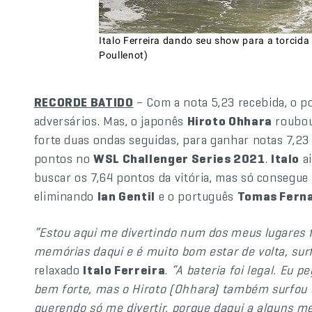
Italo Ferreira dando seu show para a torcid
Poullenot)
RECORDE BATIDO
– Com a nota 5,23 recebida, o p
adversários. Mas, o japonês
Hiroto Ohhara
roubou 
forte duas ondas seguidas, para ganhar notas 7,23
pontos no
WSL Challenger Series 2021
.
Italo
ai
buscar os 7,64 pontos da vitória, mas só consegue 6
eliminando
Ian Gentil
e o português
Tomas Fern
“Estou aqui me divertindo num dos meus lugares 
memórias daqui e é muito bom estar de volta, su
relaxado
Italo Ferreira
.
“A bateria foi legal. Eu 
bem forte, mas o Hiroto (Ohhara) também surfou d
querendo só me divertir, porque daqui a alguns me