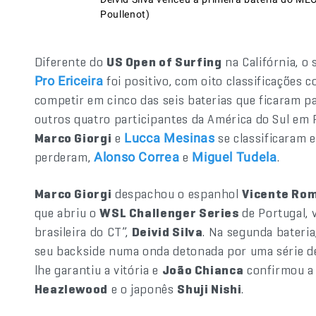
Poullenot)
Diferente do
US Open of Surfing
na Califórnia, o 
foi positivo, com oito classificações c
Pro Ericeira
competir em cinco das seis baterias que ficaram pa
outros quatro participantes da América do Sul em
Marco Giorgi
e
se classificaram 
Lucca Mesinas
perderam,
e
.
Alonso Correa
Miguel Tudela
Marco Giorgi
despachou o espanhol
Vicente Ro
que abriu o
WSL Challenger Series
de Portugal, 
brasileira do CT”,
Deivid Silva
. Na segunda bateria
seu backside numa onda detonada por uma série de
lhe garantiu a vitória e
João Chianca
confirmou a 
Heazlewood
e o japonês
Shuji Nishi
.