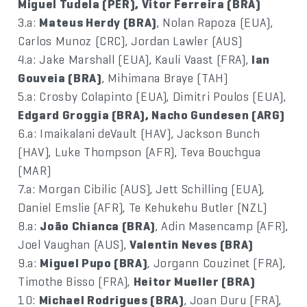
Miguel Tudela (PER), Vitor Ferreira (BRA)
3.a:
Mateus Herdy (BRA)
, Nolan Rapoza (EUA),
Carlos Munoz (CRC), Jordan Lawler (AUS)
4.a: Jake Marshall (EUA), Kauli Vaast (FRA),
Ian
Gouveia (BRA)
, Mihimana Braye (TAH)
5.a: Crosby Colapinto (EUA), Dimitri Poulos (EUA),
Edgard Groggia (BRA), Nacho Gundesen (ARG)
6.a: Imaikalani deVault (HAV), Jackson Bunch
(HAV), Luke Thompson (AFR), Teva Bouchgua
(MAR)
7.a: Morgan Cibilic (AUS), Jett Schilling (EUA),
Daniel Emslie (AFR), Te Kehukehu Butler (NZL)
8.a:
João Chianca (BRA)
, Adin Masencamp (AFR),
Joel Vaughan (AUS),
Valentin Neves (BRA)
9.a:
Miguel Pupo (BRA)
, Jorgann Couzinet (FRA),
Timothe Bisso (FRA),
Heitor Mueller (BRA)
10:
Michael Rodrigues (BRA)
, Joan Duru (FRA),