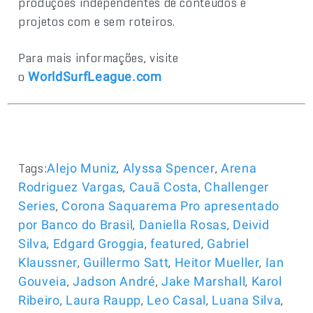
produções independentes de conteúdos e
projetos com e sem roteiros.
Para mais informações, visite
o
WorldSurfLeague.com
Tags:
,
,
Alejo Muniz
Alyssa Spencer
Arena
,
,
Rodriguez Vargas
Cauã Costa
Challenger
,
Series
Corona Saquarema Pro apresentado
,
,
por Banco do Brasil
Daniella Rosas
Deivid
,
,
,
Silva
Edgard Groggia
featured
Gabriel
,
,
,
Klaussner
Guillermo Satt
Heitor Mueller
Ian
,
,
,
Gouveia
Jadson André
Jake Marshall
Karol
,
,
,
,
Ribeiro
Laura Raupp
Leo Casal
Luana Silva