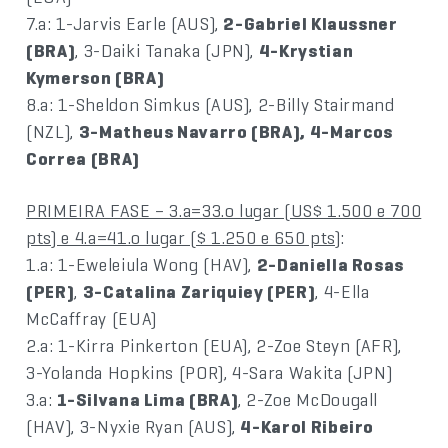
7.a: 1-Jarvis Earle (AUS),
2-Gabriel Klaussner
(BRA)
, 3-Daiki Tanaka (JPN),
4-Krystian
Kymerson (BRA)
8.a: 1-Sheldon Simkus (AUS), 2-Billy Stairmand
(NZL),
3-Matheus Navarro (BRA), 4-Marcos
Correa (BRA)
PRIMEIRA FASE – 3.a=33.o lugar (US$ 1.500 e 700
pts) e 4.a=41.o lugar ($ 1.250 e 650 pts)
:
1.a: 1-Eweleiula Wong (HAV),
2-Daniella Rosas
(PER)
,
3-Catalina Zariquiey (PER)
, 4-Ella
McCaffray (EUA)
2.a: 1-Kirra Pinkerton (EUA), 2-Zoe Steyn (AFR),
3-Yolanda Hopkins (POR), 4-Sara Wakita (JPN)
3.a:
1-Silvana Lima (BRA)
, 2-Zoe McDougall
(HAV), 3-Nyxie Ryan (AUS),
4-Karol Ribeiro