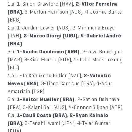
1.a: 1-Shion Crawford (HAV),
2-Vitor Ferreira
(BRA)
, 3-Marlon Harrison (AUS), 4-Joshua Burke
(BRB)
2.a: 1-Jordan Lawler (AUS), 2-Mihimana Braye
(TAH),
3-Marco Giorgi (URU), 4-Gabriel André
(BRA)
3.a:
1-Nacho Gundesen (ARG)
, 2-Teva Bouchgua
(MAR), 3-Kian Martin (SUE), 4-John Mark Tokong
(FIL)
4.a: 1-Te Kehukehu Butler (NZL),
2-Valentin
Neves (BRA)
, 3-Tiago Carrique (FRA), 4-Adur
Amatriain (ESP)
5.a:
1-Heitor Mueller (BRA)
, 2-Gatien Delahaye
(FRA), 3-Kalani Ball (AUS), 4-Connor Slijpen (AFR)
6.a:
1-Cauã Costa (BRA)
,
2-Ryan Kainalo
(BRA)
, 3-Tenshi Iwami (JPN), 4-Tyler Gunter
(EUA)