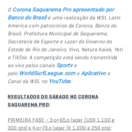
O
Corona Saquarema Pro apresentado por
é uma realização da WSL Latin
Banco do Brasil
America com patrocínios da Corona, Banco do
Brasil, Prefeitura Municipal de Saquarema,
Secretaria de Esporte e Lazer do Governo do
Estado do Rio de Janeiro, Vivo, Natura Kaiak, Yeti
e TikTok. A competição está sendo transmitida
ao vivo pelos canais
e
Sportv
pelo
e
e
WorldSurfLeague.com
Aplicativo
Canal da WSL no
.
YouTube
RESULTADOS DO SÁBADO NO CORONA
SAQUAREMA PRO
:
PRIMEIRA FASE – 3.o=65.o lugar (US$ 1.100 e
300 pts) e 4.o=73.o lugar ($ 1.000 e 250 pts)
: