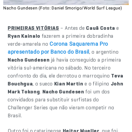
Nacho Gundesen (Foto: Daniel Smorigo/World Surf League)
PRIMEIRAS VITÓRIAS
– Antes de
Cauã Costa
e
Ryan Kainalo
fazerem a primeira dobradinha
verde-amarela no
Corona Saquarema Pro
, o argentino
apresentado por Banco do Brasil
Nacho Gundesen
já havia conseguido a primeira
vitória sul-americana no sábado. No terceiro
confronto do dia, ele derrotou o marroquino
Teva
Bouchgua
, o sueco
Kian Martin
e o filipino
John
Mark Tokong
.
Nacho Gundesen
foi um dos
convidados para substituir surfistas do
Challenger Series que não vieram competir no
Brasil.
Outro foi o catarinense
Heitor Mueller
, que foi