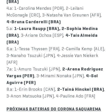
(BRA)
4.a: 1-Carolina Mendes (POR), 2-Leilani
McGonagle (CRC), 3-Natasha Van Greunen (AFR),
4-Bruna Carderelli (BRA)
5.a:
1-Laura Raupp (BRA), 2-Sophia Medina
(BRA)
, 3-Ariane Ochoa (ESP),
4-Taís Almeida
(BRA)
6.a: 1-Tessa Thyssen (FRA), 2-Camilla Kemp (ALE),
3-Nanaho Tsuzuki (JPN), 4-Jessie Van Niekerk
(AFR)
7.a: 1-Amuro Tsuzuki (JPN),
2-Arena Rodriguez
Vargas (PER)
, 3-Minami Nonaka (JPN),
4-Sol
Aguirre (PER)
8.a: 1-Erin Brooks (CAN),
2-Tainá Hinckel (BRA)
,
3-Anon Matsuoka (JPN), 4-Pauline Ado (FRA)
PRÓXIMAS BATERIAS DO CORONA SAQUAREMA