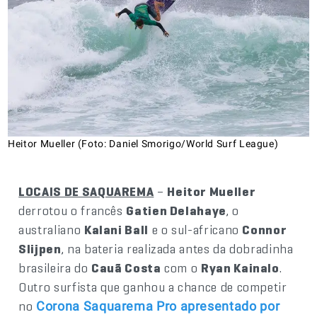
Heitor Mueller (Foto: Daniel Smorigo/World Surf League)
LOCAIS DE SAQUAREMA
–
Heitor Mueller
derrotou o francês
Gatien Delahaye
, o
australiano
Kalani Ball
e o sul-africano
Connor
Slijpen
, na bateria realizada antes da dobradinha
brasileira do
Cauã Costa
com o
Ryan Kainalo
.
Outro surfista que ganhou a chance de competir
no
Corona Saquarema Pro apresentado por