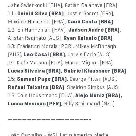
Jabe Swierkocki (EUA), Gatien Delahaye (FRA)
11:
Deivid Silva (BRA)
, Justin Becret (FRA),
Maxime Huscenot (FRA),
Cauã Costa (BRA)
12: Eli Hanneman (HAV),
Jadson André (BRA)
,
Alister Reginato (AUS),
Ryan Kainalo (BRA)
13: Frederico Morais (POR), Mikey McDonagh
(AUS),
Leo Casal (BRA)
, Jarvis Earle (AUS)
14: Kade Matson (EUA), Marco Mignot (FRA),
Lucas Silveira (BRA), Gabriel Klaussner (BRA)
15:
Samuel Pupo (BRA)
, George Pittar (AUS),
Rafael Teixeira (BRA)
, Sheldon Simkus (AUS)
16: Cole Houshmand (EUA),
Alejo Muniz (BRA),
Lucca Mesinas (PER)
, Billy Stairmand (NZL)
—————————————————–
João Carvalho – WSL Latin America Media