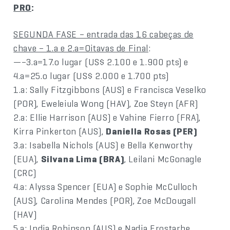
PRO
:
SEGUNDA FASE – entrada das 16 cabeças de
chave – 1.a e 2.a=Oitavas de Final
:
—–3.a=17.o lugar (US$ 2.100 e 1.900 pts) e
4.a=25.o lugar (US$ 2.000 e 1.700 pts)
1.a: Sally Fitzgibbons (AUS) e Francisca Veselko
(POR), Eweleiula Wong (HAV), Zoe Steyn (AFR)
2.a: Ellie Harrison (AUS) e Vahine Fierro (FRA),
Kirra Pinkerton (AUS),
Daniella Rosas (PER)
3.a: Isabella Nichols (AUS) e Bella Kenworthy
(EUA),
Silvana Lima (BRA)
, Leilani McGonagle
(CRC)
4.a: Alyssa Spencer (EUA) e Sophie McCulloch
(AUS), Carolina Mendes (POR), Zoe McDougall
(HAV)
5.a: India Robinson (AUS) e Nadia Erostarbe