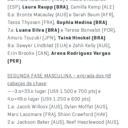
(ESP),
Laura Raupp (BRA)
, Camilla Kemp (ALE)
6.a: Bronte Macaulay (AUS) e Sarah Baum (AFR),
Tessa Thyssen (FRA),
Sophia Medina (BRA)
7.a:
Luana Silva (BRA)
e Teresa Bonvalot (POR),
Amuro Tsuzuki (JPN),
Tainá Hinckel (BRA)
8.a: Sawyer Lindblad (EUA) e Zahli Kelly (AUS),
Erin Brooks (CAN),
Arena Rodriguez Vargas
(PER)
SEGUNDA FASE MASCULINA – entrada dos 48
cabeças de chave
:
—–3.o=33.o lugar (US$ 1.500 e 700 pts) e
4.o=49.o lugar (US$ 1.250 e 600 pts)
1.a: Jacob Willcox (AUS), Dylan Moffat (AUS),
Marc Lacomare (FRA), Shion Crawford (HAV)
2.a: Jackson Baker (AUS), Reef Heazlewood (AUS),