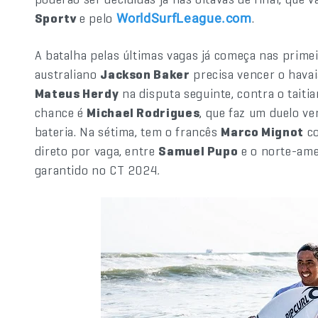
Sportv
e pelo
.
WorldSurfLeague.com
A batalha pelas últimas vagas já começa nas primeir
australiano
Jackson Baker
precisa vencer o hava
Mateus Herdy
na disputa seguinte, contra o taiti
chance é
Michael Rodrigues
, que faz um duelo 
bateria. Na sétima, tem o francês
Marco Mignot
co
direto por vaga, entre
Samuel Pupo
e o norte-am
garantido no CT 2024
.