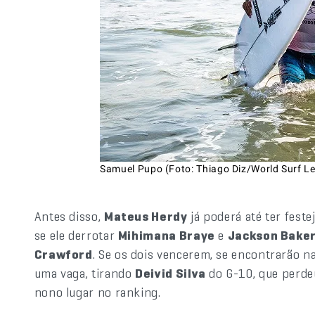
Samuel Pupo (Foto: Thiago Diz/World Surf L
Antes disso,
Mateus Herdy
já poderá até ter feste
se ele derrotar
Mihimana Braye
e
Jackson Bake
Crawford
. Se os dois vencerem, se encontrarão na
uma vaga, tirando
Deivid Silva
do G-10, que perdeu
nono lugar no ranking.