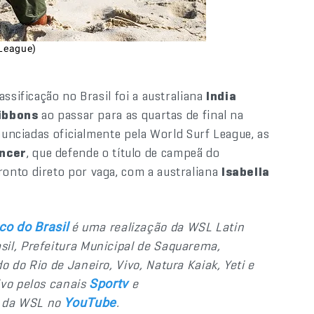
 League)
ssificação no Brasil foi a australiana
India
gibbons
ao passar para as quartas de final na
anunciadas oficialmente pela World Surf League, as
encer
, que defende o título de campeã do
onto direto por vaga, com a australiana
Isabella
é uma realização da WSL Latin
o do Brasil
il, Prefeitura Municipal de Saquarema,
 do Rio de Janeiro, Vivo, Natura Kaiak, Yeti e
ivo pelos canais
e
Sportv
l da WSL no
.
YouTube