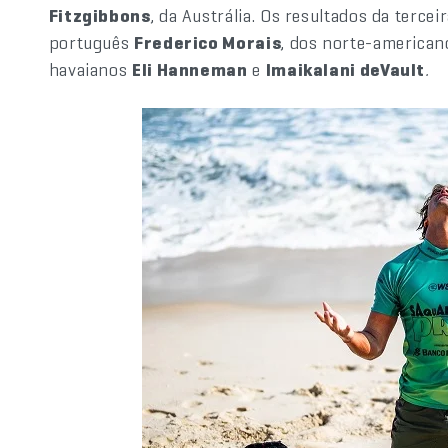
Fitzgibbons
, da Austrália. Os resultados da terce
português
Frederico Morais
, dos norte-america
havaianos
Eli Hanneman
e
Imaikalani deVault
.