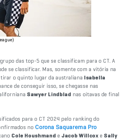
League)
grupo das top-5 que se classificam para o CT. A
de se classificar. Mas, somente com a vitória na
 tirar o quinto lugar da australiana
Isabella
nce de conseguir isso, se chegasse nas
californiana
Sawyer Lindblad
nas oitavas de final
sificados para o CT 2024 pelo ranking do
confirmados no
Corona Saquarema Pro
icano
Cole Houshmand
e
Jacob Willcox
e
Sally