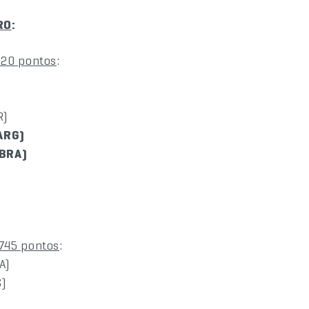
RO
:
320 pontos
:
R)
ARG)
(BRA)
.745 pontos
:
A)
S)