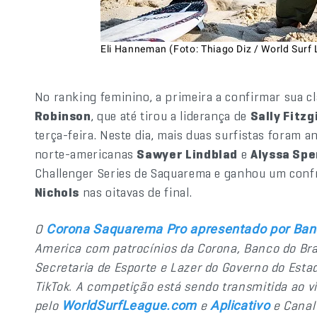
Eli Hanneman (Foto: Thiago Diz / World Surf
No ranking feminino, a primeira a confirmar sua cla
Robinson
, que até tirou a liderança de
Sally Fitz
terça-feira. Neste dia, mais duas surfistas foram 
norte-americanas
Sawyer Lindblad
e
Alyssa Sp
Challenger Series de Saquarema e ganhou um confr
Nichols
nas oitavas de final.
O
Corona Saquarema Pro apresentado por Banc
America com patrocínios da Corona, Banco do Bras
Secretaria de Esporte e Lazer do Governo do Estado
TikTok. A competição está sendo transmitida ao v
pelo
e
e Cana
WorldSurfLeague.com
Aplicativo