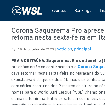
Eventos
Rankings
In
Corona Saquarema Pro apresen
retorna nesta sexta-feira em I
noticias
principal
By | 19 de outubro de 2023 |
,
PRAIA DE ITAÚNA, Saquarema, Rio de Janeiro (
previsões estão se confirmando e o
Corona Saqua
deve retornar nesta sexta-feira no Maracanã do Su
expectativa é de que os dois últimos dias tenha alt
com séries passando dos 2 metros de altura no sáb
nomes para o World Surf League (WSL) Championsh
e uma na feminina. Entre os sete concorrentes, qua
poderão ser decididas já nas oitavas de final, que v