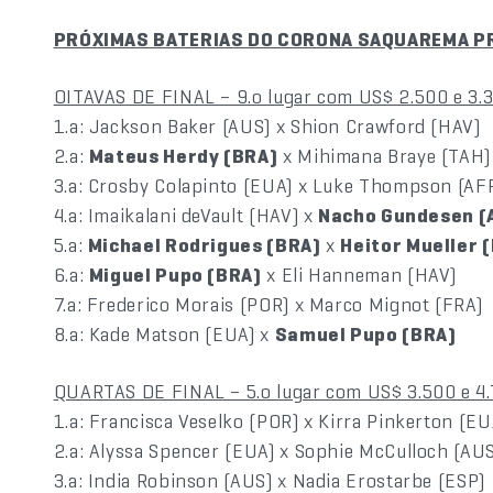
PRÓXIMAS BATERIAS DO CORONA SAQUAREMA P
OITAVAS DE FINAL – 9.o lugar com US$ 2.500 e 3.
1.a: Jackson Baker (AUS) x Shion Crawford (HAV)
2.a:
Mateus Herdy (BRA)
x Mihimana Braye (TAH)
3.a: Crosby Colapinto (EUA) x Luke Thompson (AF
4.a: Imaikalani deVault (HAV) x
Nacho Gundesen (
5.a:
Michael Rodrigues (BRA)
x
Heitor Mueller 
6.a:
Miguel Pupo (BRA)
x Eli Hanneman (HAV)
7.a: Frederico Morais (POR) x Marco Mignot (FRA)
8.a: Kade Matson (EUA) x
Samuel Pupo (BRA)
QUARTAS DE FINAL – 5.o lugar com US$ 3.500 e 4
1.a: Francisca Veselko (POR) x Kirra Pinkerton (EU
2.a: Alyssa Spencer (EUA) x Sophie McCulloch (AU
3.a: India Robinson (AUS) x Nadia Erostarbe (ESP)