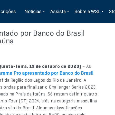
scrições
Notícias
Assista
Sobre a WSL
St
tado por Banco do Brasil
taúna
Quinta-feira, 19 de outubro de 2023)
– As
rema Pro apresentado por Banco do Brasil
rf da Região dos Lagos do Rio de Janeiro. A
as ondas para finalizar o Challenger Series 2023,
ado na Praia de Itaúna. Só restam definir quatro
ip Tour (CT) 2024, três na categoria masculina
tro são do Brasil. Algumas classificações
ão abrir a sexta-feira, às 8h00, ao vivo pelo