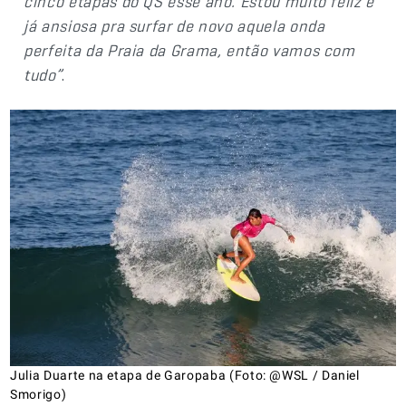
cinco etapas do QS esse ano. Estou muito feliz e
já ansiosa pra surfar de novo aquela onda
perfeita da Praia da Grama, então vamos com
tudo”
.
Julia Duarte na etapa de Garopaba (Foto: @WSL / Daniel
Smorigo)