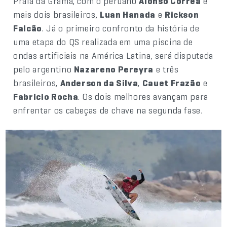
Praia da Grama, com o peruano
Alonso Correa
e
mais dois brasileiros,
Luan Hanada
e
Rickson
Falcão
. Já o primeiro confronto da história de
uma etapa do QS realizada em uma piscina de
ondas artificiais na América Latina, será disputada
pelo argentino
Nazareno Pereyra
e três
brasileiros,
Anderson da Silva
,
Cauet Frazão
e
Fabricio Rocha
. Os dois melhores avançam para
enfrentar os cabeças de chave na segunda fase
.