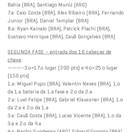
Bahia (BRA), Santiago Muniz (ARG)
7.a: Caio Costa (BRA), Alex Ribeiro (BRA), Fernando
Junior (BRA), Daniel Templar (BRA)
8.a: Ryan Kainalo (BRA), Patrick Plachi (BRA),
Gustavo Henrique (BRA), Cauã Gonçalves (BRA)
SEGUNDA FASE – entrada dos 16 cabeças de
chave
:
———–3.o=17.o lugar (200 pts) e 4.o=25.o lugar
(150 pts)
1.a: Miguel Pupo (BRA), Valentin Neves (BRA), 1.o
da 1.a bateria da 1.a fase e 2.o da 2.a
2.a: Luel Felipe (BRA), Gabriel Klaussner (BRA), 1.o
da 2.a e 2.o da 1.a
3.a: Cauã Costa (BRA), Lucas Vicente (BRA), 1.o da
3.a e 2.o da 4.a
4.a: Nacho Gundesen (ARG), Edgard Groggia (BRA),