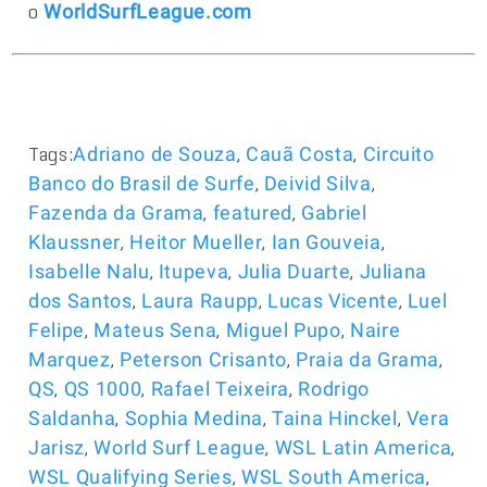
o
WorldSurfLeague.com
Tags:
,
,
Adriano de Souza
Cauã Costa
Circuito
,
,
Banco do Brasil de Surfe
Deivid Silva
,
,
Fazenda da Grama
featured
Gabriel
,
,
,
Klaussner
Heitor Mueller
Ian Gouveia
,
,
,
Isabelle Nalu
Itupeva
Julia Duarte
Juliana
,
,
,
dos Santos
Laura Raupp
Lucas Vicente
Luel
,
,
,
Felipe
Mateus Sena
Miguel Pupo
Naire
,
,
,
Marquez
Peterson Crisanto
Praia da Grama
,
,
,
QS
QS 1000
Rafael Teixeira
Rodrigo
,
,
,
Saldanha
Sophia Medina
Taina Hinckel
Vera
,
,
,
Jarisz
World Surf League
WSL Latin America
,
,
WSL Qualifying Series
WSL South America