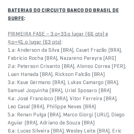
BATERIAS DO CIRCUITO BANCO DO BRASIL DE
SURFE
:
PRIMEIRA FASE – 3.o=33.o lugar (66 pts) e
4.o=41.o lugar (63 pts)
:
1.a: Anderson da Silva (BRA), Cauet Frazão (BRA),
Fabricio Rocha (BRA), Nazareno Pereyra (ARG)
2.a: Peterson Crisanto (BRA), Alonso Correa (PER),
Luan Hanada (BRA), Rickson Falcão (BRA)
3.a: Kaue Germano (BRA), Lukas Camargo (BRA),
Samuel Joquinha (BRA), Uriel Sposaro (BRA)
4.a: José Francisco (BRA), Vitor Ferreira (BRA),
Leo Casal (BRA), Philippe Neves (BRA)
5.a: Renan Pulga (BRA), Marco Giorgi (URU), Diego
Aguiar (BRA), Adriano de Souza (BRA)
6.a: Lucas Silveira (BRA), Wesley Leite (BRA), Eric