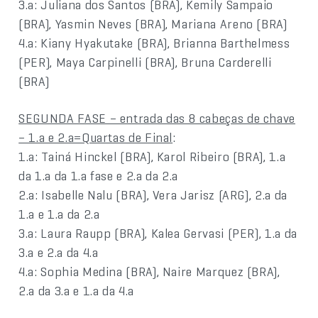
3.a: Juliana dos Santos (BRA), Kemily Sampaio
(BRA), Yasmin Neves (BRA), Mariana Areno (BRA)
4.a: Kiany Hyakutake (BRA), Brianna Barthelmess
(PER), Maya Carpinelli (BRA), Bruna Carderelli
(BRA)
SEGUNDA FASE – entrada das 8 cabeças de chave
– 1.a e 2.a=Quartas de Final
:
1.a: Tainá Hinckel (BRA), Karol Ribeiro (BRA), 1.a
da 1.a da 1.a fase e 2.a da 2.a
2.a: Isabelle Nalu (BRA), Vera Jarisz (ARG), 2.a da
1.a e 1.a da 2.a
3.a: Laura Raupp (BRA), Kalea Gervasi (PER), 1.a da
3.a e 2.a da 4.a
4.a: Sophia Medina (BRA), Naire Marquez (BRA),
2.a da 3.a e 1.a da 4.a