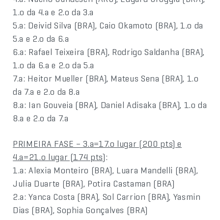
1.o da 4.a e 2.o da 3.a
5.a: Deivid Silva (BRA), Caio Okamoto (BRA), 1.o da
5.a e 2.o da 6.a
6.a: Rafael Teixeira (BRA), Rodrigo Saldanha (BRA),
1.o da 6.a e 2.o da 5.a
7.a: Heitor Mueller (BRA), Mateus Sena (BRA), 1.o
da 7.a e 2.o da 8.a
8.a: Ian Gouveia (BRA), Daniel Adisaka (BRA), 1.o da
8.a e 2.o da 7.a
PRIMEIRA FASE – 3.a=17.o lugar (200 pts) e
4.a=21.o lugar (174 pts)
:
1.a: Alexia Monteiro (BRA), Luara Mandelli (BRA),
Julia Duarte (BRA), Potira Castaman (BRA)
2.a: Yanca Costa (BRA), Sol Carrion (BRA), Yasmin
Dias (BRA), Sophia Gonçalves (BRA)