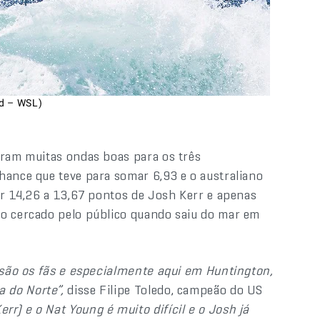
nd – WSL)
aram muitas ondas boas para os três
hance que teve para somar 6,93 e o australiano
or 14,26 a 13,67 pontos de Josh Kerr e apenas
do cercado pelo público quando saiu do mar em
l são os fãs e especialmente aqui em Huntington,
a do Norte”,
disse Filipe Toledo, campeão do US
rr) e o Nat Young é muito difícil e o Josh já