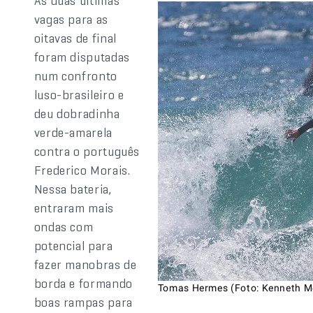
As duas últimas
vagas para as
oitavas de final
foram disputadas
num confronto
luso-brasileiro e
deu dobradinha
verde-amarela
contra o português
Frederico Morais.
Nessa bateria,
entraram mais
ondas com
potencial para
fazer manobras de
borda e formando
Tomas Hermes (Foto: Kenneth M
boas rampas para