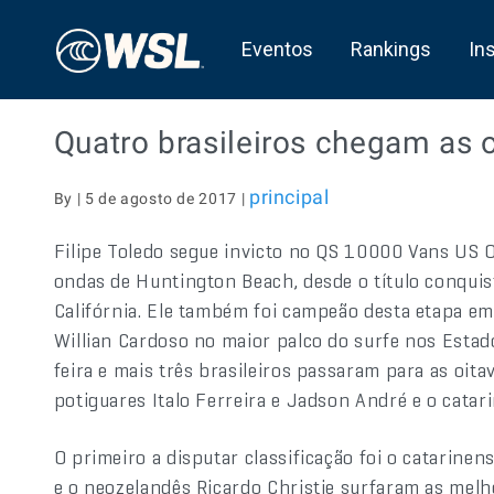
Eventos
Rankings
In
Quatro brasileiros chegam as 
principal
By | 5 de agosto de 2017 |
Filipe Toledo segue invicto no QS 10000 Vans US 
ondas de Huntington Beach, desde o título conqui
Califórnia. Ele também foi campeão desta etapa e
Willian Cardoso no maior palco do surfe nos Estad
feira e mais três brasileiros passaram para as oita
potiguares Italo Ferreira e Jadson André e o cata
O primeiro a disputar classificação foi o catarine
e o neozelandês Ricardo Christie surfaram as mel