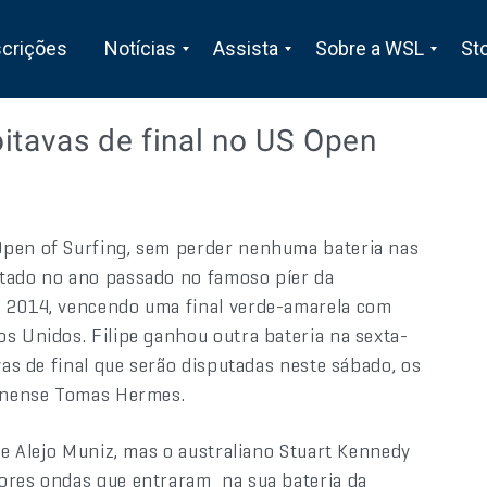
scrições
Notícias
Assista
Sobre a WSL
St
oitavas de final no US Open
Open of Surfing, sem perder nenhuma bateria nas
stado no ano passado no famoso píer da
m 2014, vencendo uma final verde-amarela com
os Unidos. Filipe ganhou outra bateria na sexta-
vas de final que serão disputadas neste sábado, os
rinense Tomas Hermes.
nse Alejo Muniz, mas o australiano Stuart Kennedy
hores ondas que entraram na sua bateria da