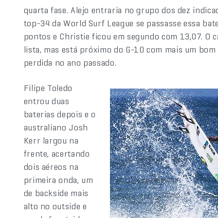
quarta fase. Alejo entraria no grupo dos dez indica
top-34 da World Surf League se passasse essa bat
pontos e Christie ficou em segundo com 13,07. O c
lista, mas está próximo do G-10 com mais um bom 
perdida no ano passado.
Filipe Toledo
entrou duas
baterias depois e o
australiano Josh
Kerr largou na
frente, acertando
dois aéreos na
primeira onda, um
de backside mais
alto no outside e