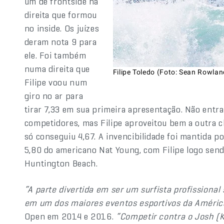
um de frontside na
direita que formou
no inside. Os juízes
deram nota 9 para
ele. Foi também
numa direita que
Filipe Toledo (Foto: Sean Rowla
Filipe voou num
giro no ar para
tirar 7,33 em sua primeira apresentação. Não entr
competidores, mas Filipe aproveitou bem a outra c
só conseguiu 4,67. A invencibilidade foi mantida p
5,80 do americano Nat Young, com Filipe logo sen
Huntington Beach.
“A parte divertida em ser um surfista profissiona
em um dos maiores eventos esportivos da Améric
Open em 2014 e 2016.
“Competir contra o Josh (Ke