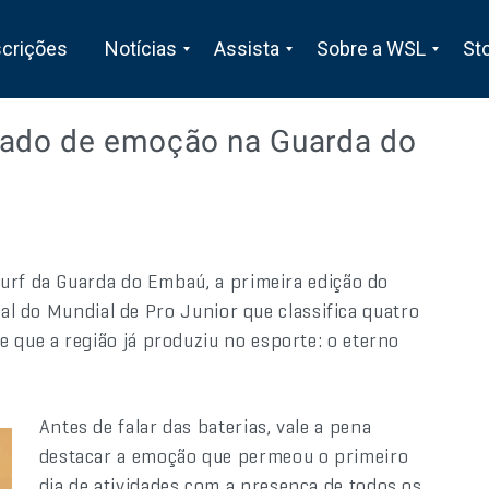
scrições
Notícias
Assista
Sobre a WSL
St
gado de emoção na Guarda do
urf da Guarda do Embaú, a primeira edição do
nal do Mundial de Pro Junior que classifica quatro
que a região já produziu no esporte: o eterno
Antes de falar das baterias, vale a pena
destacar a emoção que permeou o primeiro
dia de atividades com a presença de todos os