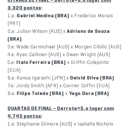
3.320 pontos
:
1.a:
Gabriel Medina (BRA)
x Frederico Morais
(PRT)
2.a: Julian Wilson (AUS) x
Adriano de Souza
(BRA)
3.a: Wade Carmichael (AUS) x Morgan Cibilic (AUS)
4.a: Ryan Callinan (AUS) x Owen Wright (AUS)
5.a:
Italo Ferreira (BRA)
x Griffin Colapinto
(EUA)
6.a: Kanoa Igarashi (JPN) x
Deivid Silva (BRA)
7.a: Jordy Smith (AFR) x Conner Coffin (EUA)
8.a:
Filipe Toledo (BRA)
x
Yago Dora (BRA)
QUARTAS DE FINAL – Derrota=5.o lugar com
4.745 pontos
:
1.a: Stephanie Gilmore (AUS) x Isabella Nichols