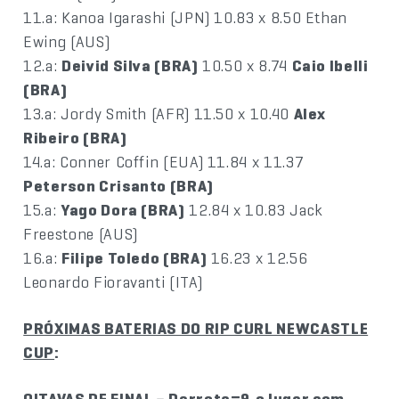
11.a: Kanoa Igarashi (JPN) 10.83 x 8.50 Ethan
Ewing (AUS)
12.a:
Deivid Silva (BRA)
10.50 x 8.74
Caio Ibelli
(BRA)
13.a: Jordy Smith (AFR) 11.50 x 10.40
Alex
Ribeiro (BRA)
14.a: Conner Coffin (EUA) 11.84 x 11.37
Peterson Crisanto (BRA)
15.a:
Yago Dora (BRA)
12.84 x 10.83 Jack
Freestone (AUS)
16.a:
Filipe Toledo (BRA)
16.23 x 12.56
Leonardo Fioravanti (ITA)
PRÓXIMAS BATERIAS DO RIP CURL NEWCASTLE
CUP
:
OITAVAS DE FINAL – Derrota=9.o lugar com