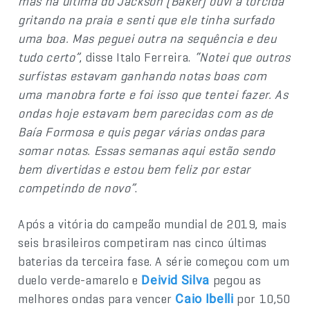
mas na última do Jackson (Baker) ouvi a torcida
gritando na praia e senti que ele tinha surfado
uma boa. Mas peguei outra na sequência e deu
tudo certo”
, disse Italo Ferreira.
“Notei que outros
surfistas estavam ganhando notas boas com
uma manobra forte e foi isso que tentei fazer. As
ondas hoje estavam bem parecidas com as de
Baía Formosa e quis pegar várias ondas para
somar notas. Essas semanas aqui estão sendo
bem divertidas e estou bem feliz por estar
competindo de novo”
.
Após a vitória do campeão mundial de 2019, mais
seis brasileiros competiram nas cinco últimas
baterias da terceira fase. A série começou com um
duelo verde-amarelo e
pegou as
Deivid Silva
melhores ondas para vencer
por 10,50
Caio Ibelli