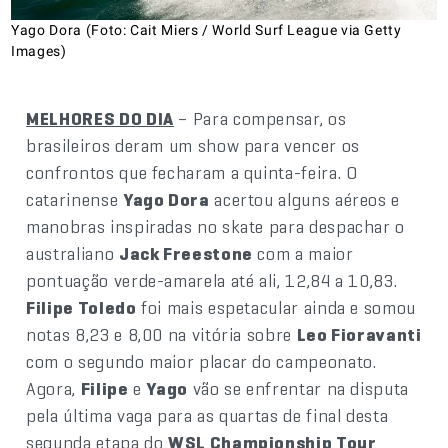
Yago Dora (Foto: Cait Miers / World Surf League via Getty
Images)
MELHORES DO DIA
– Para compensar, os
brasileiros deram um show para vencer os
confrontos que fecharam a quinta-feira. O
catarinense
Yago Dora
acertou alguns aéreos e
manobras inspiradas no skate para despachar o
australiano
Jack Freestone
com a maior
pontuação verde-amarela até ali, 12,84 a 10,83.
Filipe Toledo
foi mais espetacular ainda e somou
notas 8,23 e 8,00 na vitória sobre
Leo Fioravanti
com o segundo maior placar do campeonato.
Agora,
Filipe
e
Yago
vão se enfrentar na disputa
pela última vaga para as quartas de final desta
segunda etapa do
WSL Championship Tour