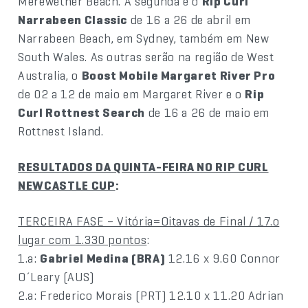
Merewether Beach. A segunda é o
Rip Curl
Narrabeen Classic
de 16 a 26 de abril em
Narrabeen Beach, em Sydney, também em New
South Wales. As outras serão na região de West
Australia, o
Boost Mobile Margaret River Pro
de 02 a 12 de maio em Margaret River e o
Rip
Curl Rottnest Search
de 16 a 26 de maio em
Rottnest Island.
RESULTADOS DA QUINTA-FEIRA NO RIP CURL
NEWCASTLE CUP
:
TERCEIRA FASE – Vitória=Oitavas de Final / 17.o
lugar com 1.330 pontos
:
1.a:
Gabriel Medina (BRA)
12.16 x 9.60 Connor
O´Leary (AUS)
2.a: Frederico Morais (PRT) 12.10 x 11.20 Adrian