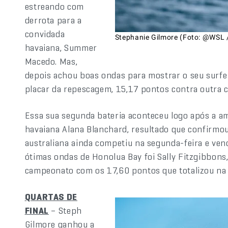
estreando com
derrota para a
convidada
Stephanie Gilmore (Foto: @WSL 
havaiana, Summer
Macedo. Mas,
depois achou boas ondas para mostrar o seu surfe 
placar da repescagem, 15,17 pontos contra outra 
Essa sua segunda bateria aconteceu logo após a a
havaiana Alana Blanchard, resultado que confirmo
australiana ainda competiu na segunda-feira e ven
ótimas ondas de Honolua Bay foi Sally Fitzgibbons,
campeonato com os 17,60 pontos que totalizou na a
QUARTAS DE
FINAL
– Steph
Gilmore ganhou a