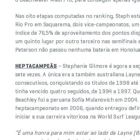
Nas oito etapas computadas no ranking, Steph está
Rio Pro em Saquarema, dois vice-campeonatos, um t
índice de 76,5% de aproveitamento dos pontos disp
um quinto lugar por outro terceiro nas semifinai
Peterson não passou nenhuma bateria em Honolua 
HEPTACAMPEÃS
– Stephanie Gilmore é agora a se
sete vezes. A única era a também australiana Layne
consecutivos, conquistando os títulos de 1998 até
tinha vencido quatro seguidos, de 1994 a 1997. Qu
Beachley foi a peruana Sofia Mulanovich em 2004. 
heptacampeonato em 2006, quando entregou defini
iniciar a sua carreira vitoriosa na World Surf Leagu
“É uma honra para mim estar ao lado da Layne (B