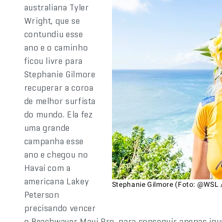
australiana Tyler
Wright, que se
contundiu esse
ano e o caminho
ficou livre para
Stephanie Gilmore
recuperar a coroa
de melhor surfista
do mundo. Ela fez
uma grande
campanha esse
ano e chegou no
Havaí com a
americana Lakey
Stephanie Gilmore (Foto: @WSL / 
Peterson
precisando vencer
o Beachwaver Maui Pro, para conseguir apenas igu