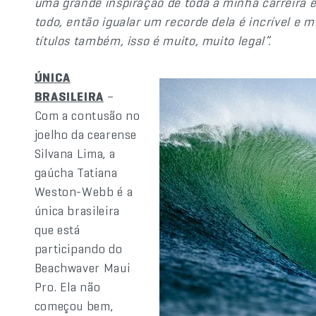
uma grande inspiração de toda a minha carreira 
todo, então igualar um recorde dela é incrível e m
títulos também, isso é muito, muito legal”.
ÚNICA
BRASILEIRA
–
Com a contusão no
joelho da cearense
Silvana Lima, a
gaúcha Tatiana
Weston-Webb é a
única brasileira
que está
participando do
Beachwaver Maui
Pro. Ela não
começou bem,