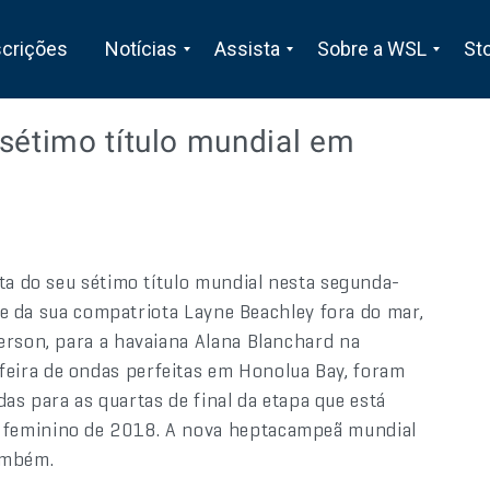
scrições
Notícias
Assista
Sobre a WSL
St
 sétimo título mundial em
ta do seu sétimo título mundial nesta segunda-
rde da sua compatriota Layne Beachley fora do mar,
erson, para a havaiana Alana Blanchard na
eira de ondas perfeitas em Honolua Bay, foram
adas para as quartas de final da etapa que está
 feminino de 2018. A nova heptacampeã mundial
ambém.