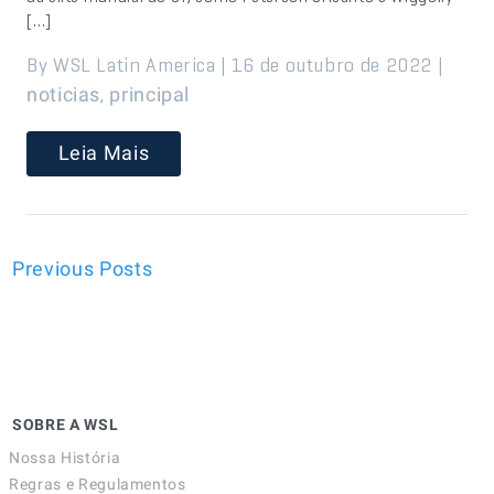
[…]
By WSL Latin America | 16 de outubro de 2022 |
,
noticias
principal
Leia Mais
Previous Posts
SOBRE A WSL
Nossa História
Regras e Regulamentos