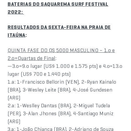
BATERIAS DO SAQUAREMA SURF FESTIVAL
2022:
RESULTADOS DA SEXTA-FEIRA NA PRAIA DE
ITAÚNA
:
QUINTA FASE DO QS 5000 MASCULINO – 1.o e
2.o=Quartas de Final
:
—3.o=9.o lugar (US$ 1.000 e 1.575 pts) e 4.o=13.o
lugar (US$ 700 e 1.440 pts)
1.a: 1-Francisco Bellorin (VEN), 2-Ryan Kainalo
(BRA), 3-Wesley Leite (BRA), 4-José Gundesen
(ARG)
2.a: 1-Weslley Dantas (BRA), 2-Miguel Tudela
(PER), 3-Alan Jhones (BRA), 4-Santiago Muniz
(ARG)
3.a: 1-João Chianca (BRA), 2-Adriano de Souza