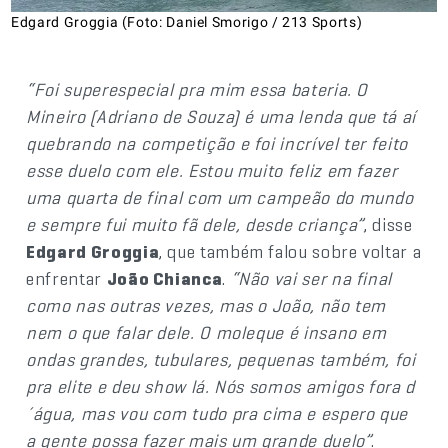
Edgard Groggia (Foto: Daniel Smorigo / 213 Sports)
“Foi superespecial pra mim essa bateria. O
Mineiro (Adriano de Souza) é uma lenda que tá aí
quebrando na competição e foi incrível ter feito
esse duelo com ele. Estou muito feliz em fazer
uma quarta de final com um campeão do mundo
e sempre fui muito fã dele, desde criança”
, disse
Edgard Groggia
, que também falou sobre voltar a
enfrentar
João Chianca
.
“Não vai ser na final
como nas outras vezes, mas o João, não tem
nem o que falar dele. O moleque é insano em
ondas grandes, tubulares, pequenas também, foi
pra elite e deu show lá. Nós somos amigos fora d
´água, mas vou com tudo pra cima e espero que
a gente possa fazer mais um grande duelo”
.