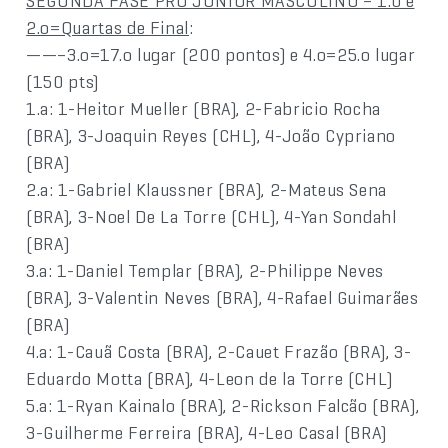
SEGUNDA FASE PRO JUNIOR MASCULINO – 1.o e
2.o=Quartas de Final
:
——–3.o=17.o lugar (200 pontos) e 4.o=25.o lugar
(150 pts)
1.a: 1-Heitor Mueller (BRA), 2-Fabricio Rocha
(BRA), 3-Joaquin Reyes (CHL), 4-João Cypriano
(BRA)
2.a: 1-Gabriel Klaussner (BRA), 2-Mateus Sena
(BRA), 3-Noel De La Torre (CHL), 4-Yan Sondahl
(BRA)
3.a: 1-Daniel Templar (BRA), 2-Philippe Neves
(BRA), 3-Valentin Neves (BRA), 4-Rafael Guimarães
(BRA)
4.a: 1-Cauã Costa (BRA), 2-Cauet Frazão (BRA), 3-
Eduardo Motta (BRA), 4-Leon de la Torre (CHL)
5.a: 1-Ryan Kainalo (BRA), 2-Rickson Falcão (BRA),
3-Guilherme Ferreira (BRA), 4-Leo Casal (BRA)