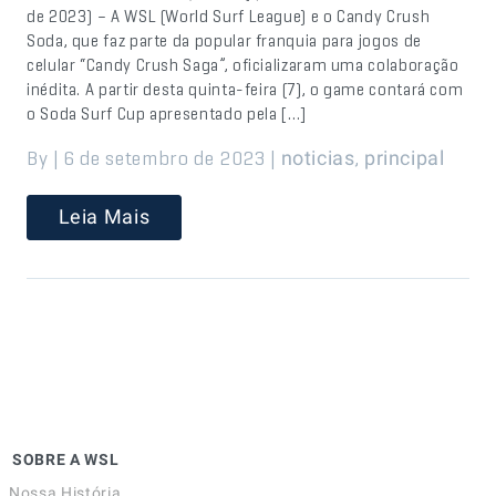
de 2023) – A WSL (World Surf League) e o Candy Crush
Soda, que faz parte da popular franquia para jogos de
celular “Candy Crush Saga”, oficializaram uma colaboração
inédita. A partir desta quinta-feira (7), o game contará com
o Soda Surf Cup apresentado pela […]
By | 6 de setembro de 2023 |
,
noticias
principal
Leia Mais
SOBRE A WSL
Nossa História