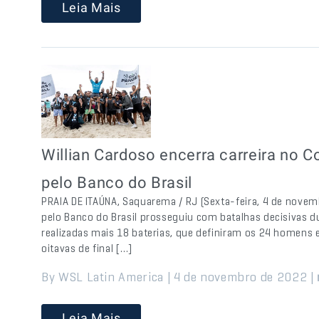
Leia Mais
Willian Cardoso encerra carreira no
pelo Banco do Brasil
PRAIA DE ITAÚNA, Saquarema / RJ (Sexta-feira, 4 de nov
pelo Banco do Brasil prosseguiu com batalhas decisivas du
realizadas mais 18 baterias, que definiram os 24 homens e
oitavas de final […]
By WSL Latin America | 4 de novembro de 2022 |
Leia Mais