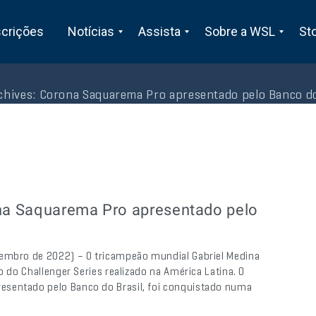
scrições
Notícias
Assista
Sobre a WSL
St
chives:
Corona Saquarema Pro apresentado pelo Banco do
na Saquarema Pro apresentado pelo
vembro de 2022) – O tricampeão mundial Gabriel Medina
o do Challenger Series realizado na América Latina. O
esentado pelo Banco do Brasil, foi conquistado numa