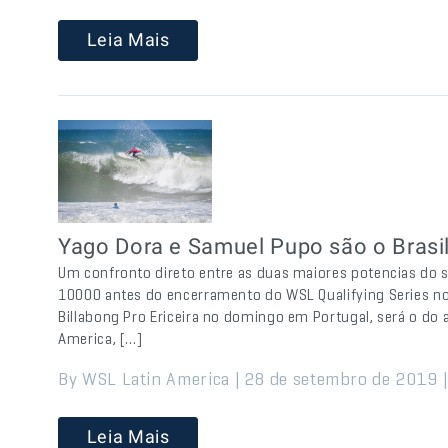
Leia Mais
Yago Dora e Samuel Pupo são o Brasil 
Um confronto direto entre as duas maiores potencias do su
10000 antes do encerramento do WSL Qualifying Series no H
Billabong Pro Ericeira no domingo em Portugal, será o do
America, […]
By WSL Latin America | 28 de setembro de 2019 
Leia Mais