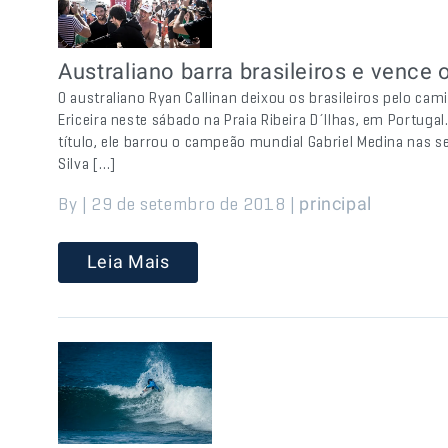
Australiano barra brasileiros e vence
O australiano Ryan Callinan deixou os brasileiros pelo cam
Ericeira neste sábado na Praia Ribeira D´Ilhas, em Portuga
título, ele barrou o campeão mundial Gabriel Medina nas s
Silva […]
By | 29 de setembro de 2018 |
principal
Leia Mais