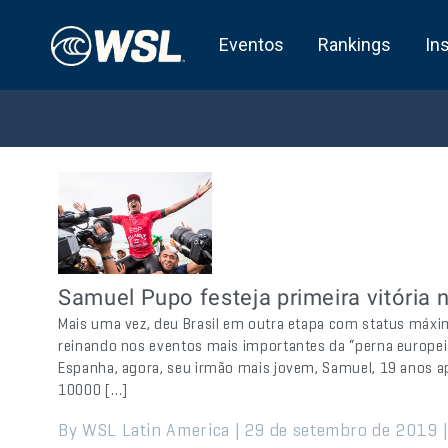
Eventos
Rankings
In
Samuel Pupo festeja primeira vitória
Mais uma vez, deu Brasil em outra etapa com status máxim
reinando nos eventos mais importantes da “perna europeia
Espanha, agora, seu irmão mais jovem, Samuel, 19 anos ape
10000 […]
By WSL Latin America | 29 de setembro de 2019 