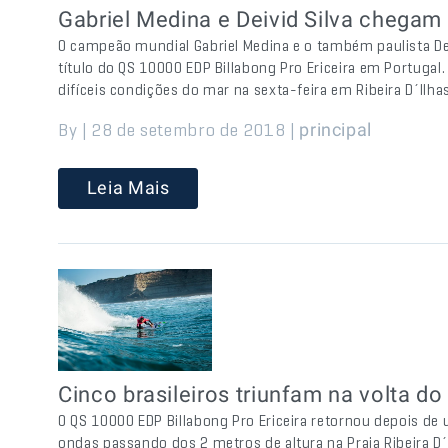
Gabriel Medina e Deivid Silva chegam 
O campeão mundial Gabriel Medina e o também paulista Dei
título do QS 10000 EDP Billabong Pro Ericeira em Portugal. 
difíceis condições do mar na sexta-feira em Ribeira D´Ilhas
By | 28 de setembro de 2018 |
principal
Leia Mais
Cinco brasileiros triunfam na volta d
O QS 10000 EDP Billabong Pro Ericeira retornou depois de 
ondas passando dos 2 metros de altura na Praia Ribeira D´