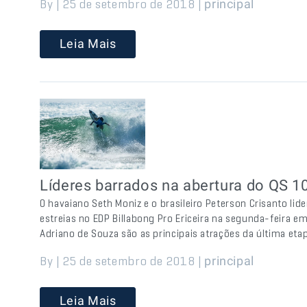
By | 25 de setembro de 2018 |
principal
Leia Mais
Líderes barrados na abertura do QS 1
O havaiano Seth Moniz e o brasileiro Peterson Crisanto li
estreias no EDP Billabong Pro Ericeira na segunda-feira e
Adriano de Souza são as principais atrações da última e
By | 25 de setembro de 2018 |
principal
Leia Mais