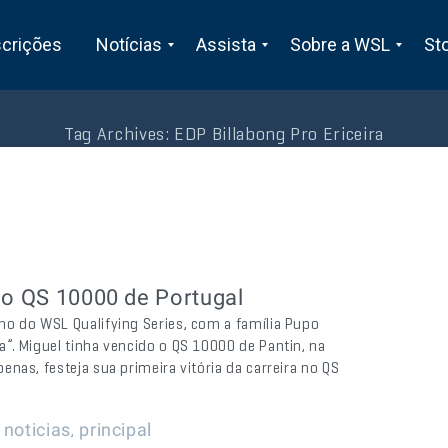
scrições
Notícias
Assista
Sobre a WSL
St
Tag Archives:
EDP Billabong Pro Ericeira
 no QS 10000 de Portugal
o do WSL Qualifying Series, com a família Pupo
”. Miguel tinha vencido o QS 10000 de Pantin, na
nas, festeja sua primeira vitória da carreira no QS
|
,
noticias
principal