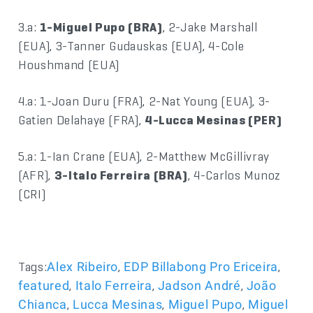
3.a:
1-Miguel Pupo (BRA)
, 2-Jake Marshall
(EUA), 3-Tanner Gudauskas (EUA), 4-Cole
Houshmand (EUA)
4.a: 1-Joan Duru (FRA), 2-Nat Young (EUA), 3-
Gatien Delahaye (FRA),
4-Lucca Mesinas (PER)
5.a: 1-Ian Crane (EUA), 2-Matthew McGillivray
(AFR),
3-Italo Ferreira (BRA)
, 4-Carlos Munoz
(CRI)
Tags:
,
,
Alex Ribeiro
EDP Billabong Pro Ericeira
,
,
,
featured
Italo Ferreira
Jadson André
João
,
,
,
Chianca
Lucca Mesinas
Miguel Pupo
Miguel