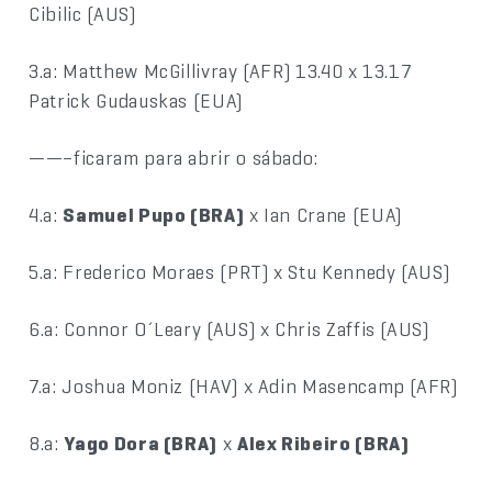
Cibilic (AUS)
3.a: Matthew McGillivray (AFR) 13.40 x 13.17
Patrick Gudauskas (EUA)
——–ficaram para abrir o sábado:
4.a:
Samuel Pupo (BRA)
x Ian Crane (EUA)
5.a: Frederico Moraes (PRT) x Stu Kennedy (AUS)
6.a: Connor O´Leary (AUS) x Chris Zaffis (AUS)
7.a: Joshua Moniz (HAV) x Adin Masencamp (AFR)
8.a:
Yago Dora (BRA)
x
Alex Ribeiro (BRA)