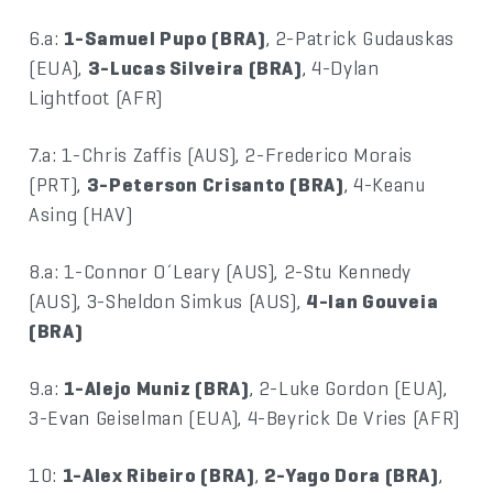
6.a:
1-Samuel Pupo (BRA)
, 2-Patrick Gudauskas
(EUA),
3-Lucas Silveira (BRA)
, 4-Dylan
Lightfoot (AFR)
7.a: 1-Chris Zaffis (AUS), 2-Frederico Morais
(PRT),
3-Peterson Crisanto (BRA)
, 4-Keanu
Asing (HAV)
8.a: 1-Connor O´Leary (AUS), 2-Stu Kennedy
(AUS), 3-Sheldon Simkus (AUS),
4-Ian Gouveia
(BRA)
9.a:
1-Alejo Muniz (BRA)
, 2-Luke Gordon (EUA),
3-Evan Geiselman (EUA), 4-Beyrick De Vries (AFR)
10:
1-Alex Ribeiro (BRA)
,
2-Yago Dora (BRA)
,