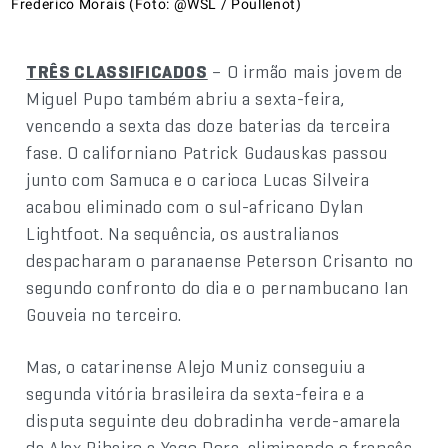
Frederico Morais (Foto: @WSL / Poullenot)
TRÊS CLASSIFICADOS
– O irmão mais jovem de
Miguel Pupo também abriu a sexta-feira,
vencendo a sexta das doze baterias da terceira
fase. O californiano Patrick Gudauskas passou
junto com Samuca e o carioca Lucas Silveira
acabou eliminado com o sul-africano Dylan
Lightfoot. Na sequência, os australianos
despacharam o paranaense Peterson Crisanto no
segundo confronto do dia e o pernambucano Ian
Gouveia no terceiro.
Mas, o catarinense Alejo Muniz conseguiu a
segunda vitória brasileira da sexta-feira e a
disputa seguinte deu dobradinha verde-amarela
de Alex Ribeiro e Yago Dora, eliminando o francês