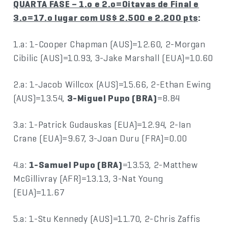
QUARTA FASE – 1.o e 2.o=Oitavas de Final e
3.o=17.o lugar com US$ 2.500 e 2.200 pts
:
1.a: 1-Cooper Chapman (AUS)=12.60, 2-Morgan
Cibilic (AUS)=10.93, 3-Jake Marshall (EUA)=10.60
2.a: 1-Jacob Willcox (AUS)=15.66, 2-Ethan Ewing
(AUS)=13.54,
3-Miguel Pupo (BRA)
=8.84
3.a: 1-Patrick Gudauskas (EUA)=12.94, 2-Ian
Crane (EUA)=9.67, 3-Joan Duru (FRA)=0.00
4.a:
1-Samuel Pupo (BRA)
=13.53, 2-Matthew
McGillivray (AFR)=13.13, 3-Nat Young
(EUA)=11.67
5.a: 1-Stu Kennedy (AUS)=11.70, 2-Chris Zaffis