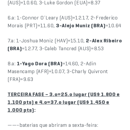
(AUS)=10.60, 3-Luke Gordon (EUA)=8.37
6.a: 1-Connor O´Leary (AUS)=12.17, 2-Frederico
Morais (PRT)=11.60,
3-Alejo Muniz (BRA)
=10.64
7.a: 1-Joshua Moniz (HAV)=15.10,
2-Alex Ribeiro
(BRA)
=12.77, 3-Caleb Tancred (AUS)=8.53
8.a:
1-Yago Dora (BRA)
=14.60, 2-Adin
Masencamp (AFR)=10.07, 3-Charly Quivront
(FRA)=9.63
TERCEIRA FASE – 3.o=25.o lugar (US$ 1.800 e
1.100 pts) e 4.o=37.o lugar (US$ 1.450 e
1.000 pts)
:
——–baterias que abriram a sexta-feira: