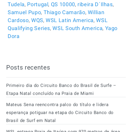
,
,
,
,
Tudela
Portugal
QS 10000
ribeira D´Ilhas
,
,
Samuel Pupo
Thiago Camarão
Willian
,
,
,
Cardoso
WQS
WSL Latin America
WSL
,
,
Qualifying Series
WSL South America
Yago
Dora
Posts recentes
Primeiro dia do Circuito Banco do Brasil de Surfe –
Etapa Natal concluído na Praia de Miami
Mateus Sena reencontra palco do título e lidera
esperança potiguar na etapa do Circuito Banco do
Brasil de Surf em Natal
WSL entrega Praia de Itaúna com 970 metros de área