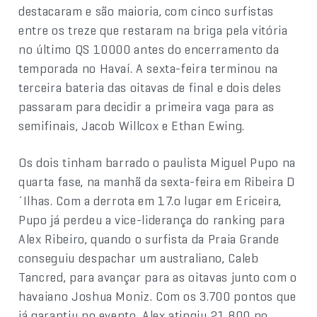
destacaram e são maioria, com cinco surfistas
entre os treze que restaram na briga pela vitória
no último QS 10000 antes do encerramento da
temporada no Havaí. A sexta-feira terminou na
terceira bateria das oitavas de final e dois deles
passaram para decidir a primeira vaga para as
semifinais, Jacob Willcox e Ethan Ewing.
Os dois tinham barrado o paulista Miguel Pupo na
quarta fase, na manhã da sexta-feira em Ribeira D
´Ilhas. Com a derrota em 17.o lugar em Ericeira,
Pupo já perdeu a vice-liderança do ranking para
Alex Ribeiro, quando o surfista da Praia Grande
conseguiu despachar um australiano, Caleb
Tancred, para avançar para as oitavas junto com o
havaiano Joshua Moniz. Com os 3.700 pontos que
já garantiu no evento, Alex atingiu 21.800 no