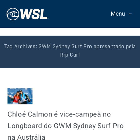
Menu
≡
Tag Archives:
GWM Sydney Surf Pro apresentado pela
Rip Curl
Chloé Calmon é vice-campeã no
Longboard do GWM Sydney Surf Pro
na Austrália