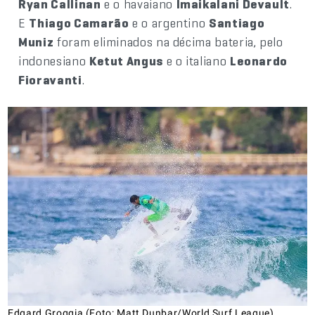
Ryan Callinan
e o havaiano
Imaikalani Devault
.
E
Thiago Camarão
e o argentino
Santiago
Muniz
foram eliminados na décima bateria, pelo
indonesiano
Ketut Angus
e o italiano
Leonardo
Fioravanti
.
Edgard Groggia (Foto: Matt Dunbar/World Surf League)