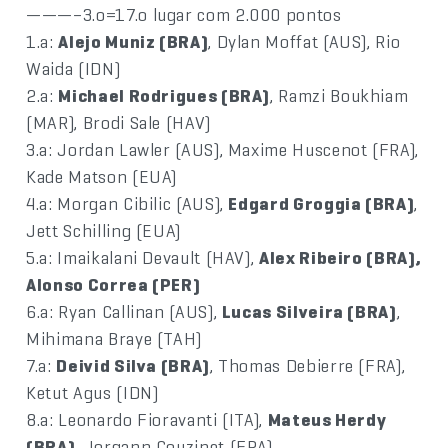
———–3.o=17.o lugar com 2.000 pontos
1.a:
Alejo Muniz (BRA)
, Dylan Moffat (AUS), Rio
Waida (IDN)
2.a:
Michael Rodrigues (BRA)
, Ramzi Boukhiam
(MAR), Brodi Sale (HAV)
3.a: Jordan Lawler (AUS), Maxime Huscenot (FRA),
Kade Matson (EUA)
4.a: Morgan Cibilic (AUS),
Edgard Groggia (BRA)
,
Jett Schilling (EUA)
5.a: Imaikalani Devault (HAV),
Alex Ribeiro (BRA),
Alonso Correa (PER)
6.a: Ryan Callinan (AUS),
Lucas Silveira (BRA)
,
Mihimana Braye (TAH)
7.a:
Deivid Silva (BRA)
, Thomas Debierre (FRA),
Ketut Agus (IDN)
8.a: Leonardo Fioravanti (ITA),
Mateus Herdy
(BRA)
, Jorgann Couzinet (FRA)