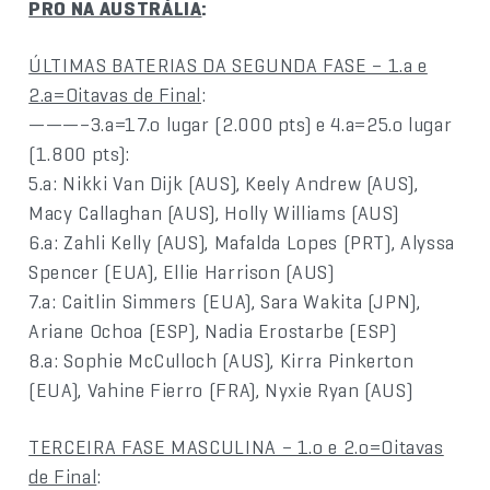
PRO NA AUSTRÁLIA
:
ÚLTIMAS BATERIAS DA SEGUNDA FASE – 1.a e
2.a=Oitavas de Final
:
———–3.a=17.o lugar (2.000 pts) e 4.a=25.o lugar
(1.800 pts):
5.a: Nikki Van Dijk (AUS), Keely Andrew (AUS),
Macy Callaghan (AUS), Holly Williams (AUS)
6.a: Zahli Kelly (AUS), Mafalda Lopes (PRT), Alyssa
Spencer (EUA), Ellie Harrison (AUS)
7.a: Caitlin Simmers (EUA), Sara Wakita (JPN),
Ariane Ochoa (ESP), Nadia Erostarbe (ESP)
8.a: Sophie McCulloch (AUS), Kirra Pinkerton
(EUA), Vahine Fierro (FRA), Nyxie Ryan (AUS)
TERCEIRA FASE MASCULINA – 1.o e 2.o=Oitavas
de Final
: