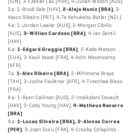
(IDN), 3-Ezekiel Lau (HAV), 4-Julian Wilson (AUS)
3.a: 1-Brodi Sale (HAV),
2-Alejo Muniz (BRA)
, 3-
Vasco Ribeiro (PRT), 4-Te Kehukehu Butler (NZL)
4.a: 1-Jordan Lawler (AUS), 2-Morgan Cibilic
(AUS),
3-Willian Cardoso (BRA)
, 4-Ian Gentil
(HAV)
6.a:
1-Edgard Groggia (BRA)
, 2-Kade Matson
(EUA), 3-Kauli Vaast (FRA), 4-Adin Masencamp
(AFR)
7.a:
1-Alex Ribeiro (BRA)
, 2-Mihimana Braye
(TAH), 3-Joshe Faulkner (AFR), 4-Timothee Bisso
(FRA)
8.a: 1-Ryan Callinan (AUS), 2-Imaikalani Devault
(HAV), 3-Cody Young (HAV),
4-Matheus Navarro
(BRA)
9.a:
1-Lucas Silveira (BRA), 2-Alonso Correa
(PER)
, 3-Joan Duru (FRA), 4-Crosby Colapinto