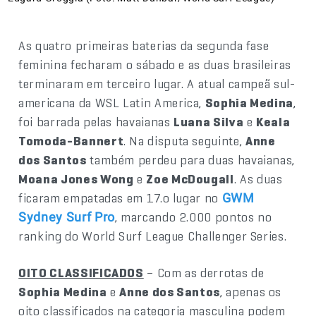
As quatro primeiras baterias da segunda fase
feminina fecharam o sábado e as duas brasileiras
terminaram em terceiro lugar. A atual campeã sul-
americana da WSL Latin America,
Sophia Medina
,
foi barrada pelas havaianas
Luana Silva
e
Keala
Tomoda-Bannert
. Na disputa seguinte,
Anne
dos Santos
também perdeu para duas havaianas,
Moana Jones Wong
e
Zoe McDougall
. As duas
ficaram empatadas em 17.o lugar no
GWM
, marcando 2.000 pontos no
Sydney Surf Pro
ranking do World Surf League Challenger Series.
OITO CLASSIFICADOS
– Com as derrotas de
Sophia Medina
e
Anne dos Santos
, apenas os
oito classificados na categoria masculina podem