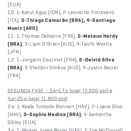
(EUA)
10: 1-Ketut Agus (IDN), 2-Leonardo Fioravanti
(ITA),
3-Thiago Camarão (BRA), 4-Santiago
Muniz (ARG)
11: 1-Thomas Debierre (FRA),
2-Mateus Herdy
(BRA)
, 3-Liam O´Brien (AUS), 4-Taichi Wakita
(JPN)
12: 1-Jorgann Couzinet (FRA),
2-Deivid Silva
(BRA)
, 3-Sheldon Simkus (AUS), 4-Justin Becret
(FRA)
SEGUNDA FASE – 3.a=17.o lugar (2.000 pts) e
4.a=25.o lugar (1.800 pts)
:
2.a: 1-Keala Tomoda-Bannert (HAV), 2-Luana Silva
(HAV),
3-Sophia Medina (BRA)
, 4-Samantha
Sibley (EUA)
3.a: 1-Moana Jones Wong (HAV), 2-Zoe McDougall