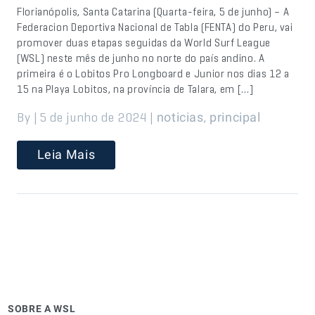
Florianópolis, Santa Catarina (Quarta-feira, 5 de junho) – A
Federacion Deportiva Nacional de Tabla (FENTA) do Peru, vai
promover duas etapas seguidas da World Surf League
(WSL) neste mês de junho no norte do país andino. A
primeira é o Lobitos Pro Longboard e Junior nos dias 12 a
15 na Playa Lobitos, na província de Talara, em […]
By | 5 de junho de 2024 |
,
noticias
principal
Leia Mais
SOBRE A WSL