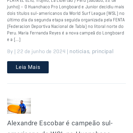
PLAYA EL ELIO, Trujillo, La Libertad / Peru (Sábado, 22 de
junho) – O Huanchaco Pro Longboard e Junior decidiu mais
dois títulos sul-americanos da World Surf League (WSL) no
último dia da segunda etapa seguida organizada pela FENTA
(Federacion Deportiva Nacional de Tabla) no litoral norte do
Peru. Maria Fernanda Reyes é a nova campeã do Longboard
e a […]
By | 22 de junho de 2024 |
,
noticias
principal
Leia Mais
Alexandre Escobar é campeão sul-