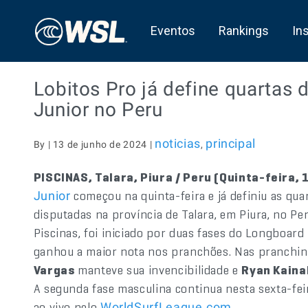
Eventos
Rankings
In
Lobitos Pro já define quartas 
Junior no Peru
noticias
principal
By | 13 de junho de 2024 |
,
PISCINAS, Talara, Piura / Peru (Quinta-feira, 
começou na quinta-feira e já definiu as qua
Junior
disputadas na província de Talara, em Piura, no Pe
Piscinas, foi iniciado por duas fases do Longboard
ganhou a maior nota nos pranchões. Nas pranchin
Vargas
manteve sua invencibilidade e
Ryan Kaina
A segunda fase masculina continua nesta sexta-feir
ao vivo pelo
.
WorldSurfLeague.com