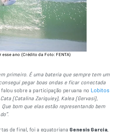
r esse ano (Crédito da Foto: FENTA)
 em primeiro. É uma bateria que sempre tem um
 consegui pegar boas ondas e ficar conectada
e falou sobre a participação peruana no
Lobitos
, Cata (Catalina Zariquiey), Kalea (Gervasi),
o. Que bom que elas estão representando bem
ndo”
.
tas de final, foi a equatoriana
Genesis Garcia
,