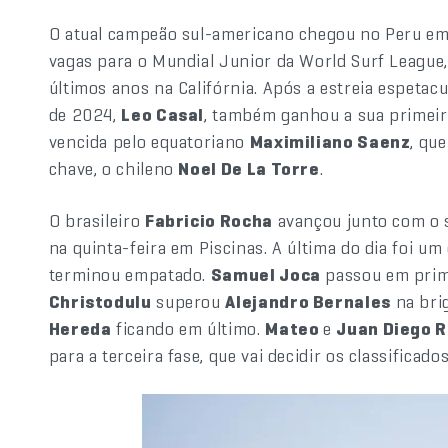
O atual campeão sul-americano chegou no Peru em o
vagas para o Mundial Junior da World Surf League, 
últimos anos na Califórnia. Após a estreia espetac
de 2024,
Leo Casal
, também ganhou a sua primeir
vencida pelo equatoriano
Maximiliano Saenz
, qu
chave, o chileno
Noel De La Torre
.
O brasileiro
Fabricio Rocha
avançou junto com o s
na quinta-feira em Piscinas. A última do dia foi um
terminou empatado.
Samuel Joca
passou em prim
Christodulu
superou
Alejandro Bernales
na brig
Hereda
ficando em último.
Mateo
e
Juan Diego R
para a terceira fase, que vai decidir os classificado