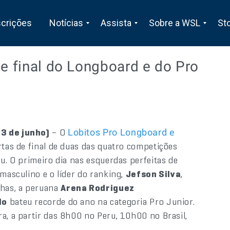
scrições
Notícias
Assista
Sobre a WSL
St
de final do Longboard e do Pro
13 de junho)
– O
Lobitos Pro Longboard e
rtas de final de duas das quatro competições
ru. O primeiro dia nas esquerdas perfeitas de
 masculino e o líder do ranking,
Jefson Silva
,
has, a peruana
Arena Rodriguez
lo
bateu recorde do ano na categoria Pro Junior.
a, a partir das 8h00 no Peru, 10h00 no Brasil,