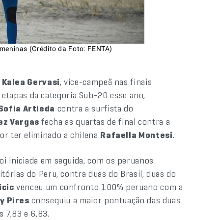
s meninas (Crédito da Foto: FENTA)
,
Kalea Gervasi
, vice-campeã nas finais
 etapas da categoria Sub-20 esse ano,
Sofia Artieda
contra a surfista do
ez Vargas
fecha as quartas de final contra a
por ter eliminado a chilena
Rafaella Montesi
.
oi iniciada em seguida, com os peruanos
tórias do Peru, contra duas do Brasil, duas do
icic
venceu um confronto 100% peruano com a
y Pires
conseguiu a maior pontuação das duas
 7,83 e 6,83.