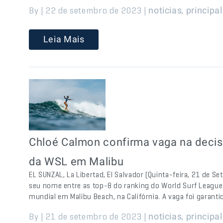
By | 22 de setembro de 2023 |
,
noticias
principal
Leia Mais
Chloé Calmon confirma vaga na decis
da WSL em Malibu
EL SUNZAL, La Libertad, El Salvador (Quinta-feira, 21 de 
seu nome entre as top-8 do ranking do World Surf League 
mundial em Malibu Beach, na Califórnia. A vaga foi garanti
By | 21 de setembro de 2023 |
,
noticias
principal