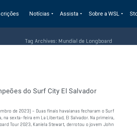
scrições
Notícias
Assista
Sobre a WSL
St
Tag Archives:
Mundial de Longboard
peões do Surf City El Salvador
etembro de 2023) – Duas finais havaianas fecharam o Surf
 na sexta-feira em La Libertad, El Salvador. Na primeira,
ard Tour 2023, Kaniela Stewart, derrotou o jovem John