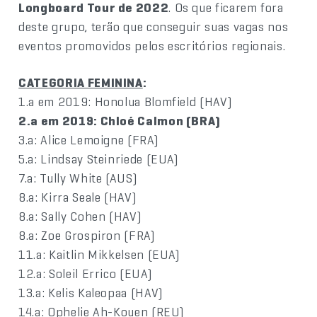
Longboard Tour de 2022
. Os que ficarem fora
deste grupo, terão que conseguir suas vagas nos
eventos promovidos pelos escritórios regionais.
CATEGORIA FEMININA
:
1.a em 2019: Honolua Blomfield (HAV)
2.a em 2019: Chloé Calmon (BRA)
3.a: Alice Lemoigne (FRA)
5.a: Lindsay Steinriede (EUA)
7.a: Tully White (AUS)
8.a: Kirra Seale (HAV)
8.a: Sally Cohen (HAV)
8.a: Zoe Grospiron (FRA)
11.a: Kaitlin Mikkelsen (EUA)
12.a: Soleil Errico (EUA)
13.a: Kelis Kaleopaa (HAV)
14.a: Ophelie Ah-Kouen (REU)