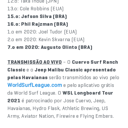
12.o: Taka Inoue (JPN)
13.o: Cole Robbins (EUA)
15.o: Jefson Silva (BRA)
16.o: Phil Rajzman (BRA)
1.o em 2020: Joel Tudor (EUA)
2.o em 2020: Kevin Skvarna (EUA)
7.o em 2020: Augusto Olinto (BRA)
TRANSMISSÃO AO VIVO
– O
Cuervo Surf Ranch
Classic
e o
Jeep Malibu Classic apresentado
pelas Havaianas
serão transmitidos ao vivo pelo
e pelo aplicativo grátis
WorldSurfLeague.com
da World Surf League. O
WSL Longboard Tour
2021
é patrocinado por Jose Cuervo, Jeep,
Havaianas, Hydro Flask, Athletic Brewing, US
Army, Aviator Nation, Firewire e Flying Embers.