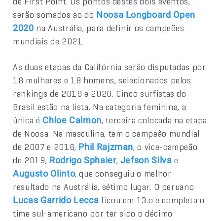
de First Point. Os pontos destes dois eventos,
serão somados ao do
Noosa Longboard Open
na Austrália, para definir os campeões
2020
mundiais de 2021.
As duas etapas da Califórnia serão disputadas por
18 mulheres e 18 homens, selecionados pelos
rankings de 2019 e 2020. Cinco surfistas do
Brasil estão na lista. Na categoria feminina, a
única é
, terceira colocada na etapa
Chloe Calmon
de Noosa. Na masculina, tem o campeão mundial
de 2007 e 2016,
, o vice-campeão
Phil Rajzman
de 2019,
,
e
Rodrigo Sphaier
Jefson Silva
, que conseguiu o melhor
Augusto Olinto
resultado na Austrália, sétimo lugar. O peruano
ficou em 13.o e completa o
Lucas Garrido Lecca
time sul-americano por ter sido o décimo