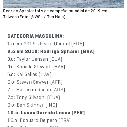
Rodrigo Sphaier foi vice-campeão mundial de 2019 em
Taiwan (Foto: @WSL / Tim Hain)
CATEGORIA MASCULINA
:
1.o em 2019: Justin Quintal (EUA)
2.o em 2019: Rodrigo Sphaier (BRA)
3.o: Taylor Jensen (EUA)
4.o: Kaniela Stewart (HAV)
5.o: Kai Sallas (HAV)
6.o: Steven Sawyer (AFR)
7.o: Harrison Roach (AUS)
7.o: Tony Silvagni (EUA)
9.o: Ben Skinner (ING)
10.o: Lucas Garrido Lecca (PER)
10.o: Edouard Delpero (FRA)