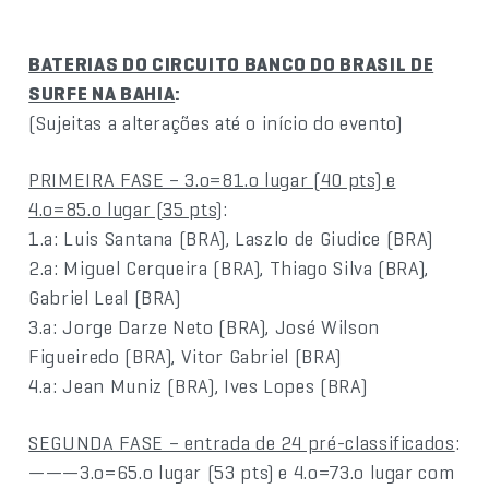
BATERIAS DO CIRCUITO BANCO DO BRASIL DE
SURFE NA BAHIA
:
(Sujeitas a alterações até o início do evento)
PRIMEIRA FASE – 3.o=81.o lugar (40 pts) e
4.o=85.o lugar (35 pts)
:
1.a: Luis Santana (BRA), Laszlo de Giudice (BRA)
2.a: Miguel Cerqueira (BRA), Thiago Silva (BRA),
Gabriel Leal (BRA)
3.a: Jorge Darze Neto (BRA), José Wilson
Figueiredo (BRA), Vitor Gabriel (BRA)
4.a: Jean Muniz (BRA), Ives Lopes (BRA)
SEGUNDA FASE – entrada de 24 pré-classificados
:
———3.o=65.o lugar (53 pts) e 4.o=73.o lugar com