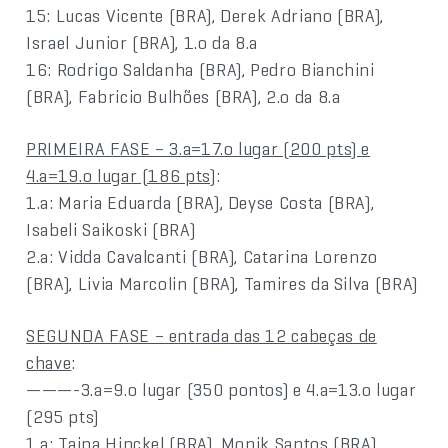
15: Lucas Vicente (BRA), Derek Adriano (BRA),
Israel Junior (BRA), 1.o da 8.a
16: Rodrigo Saldanha (BRA), Pedro Bianchini
(BRA), Fabricio Bulhões (BRA), 2.o da 8.a
PRIMEIRA FASE – 3.a=17.o lugar (200 pts) e
4.a=19.o lugar (186 pts)
:
1.a: Maria Eduarda (BRA), Deyse Costa (BRA),
Isabeli Saikoski (BRA)
2.a: Vidda Cavalcanti (BRA), Catarina Lorenzo
(BRA), Livia Marcolin (BRA), Tamires da Silva (BRA)
SEGUNDA FASE – entrada das 12 cabeças de
chave
:
———-3.a=9.o lugar (350 pontos) e 4.a=13.o lugar
(295 pts)
1.a: Taina Hinckel (BRA), Monik Santos (BRA),