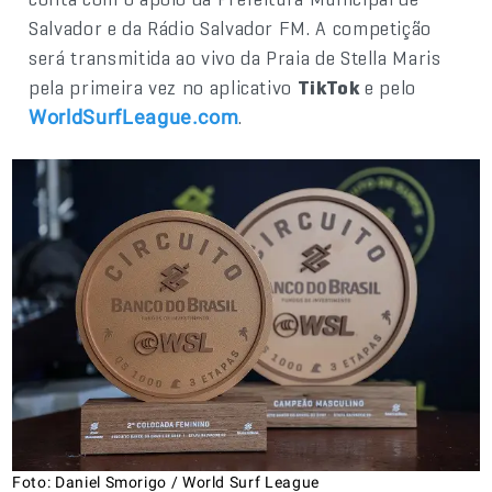
Salvador e da Rádio Salvador FM. A competição
será transmitida ao vivo da Praia de Stella Maris
pela primeira vez no aplicativo
TikTok
e pelo
.
WorldSurfLeague.com
Foto: Daniel Smorigo / World Surf League