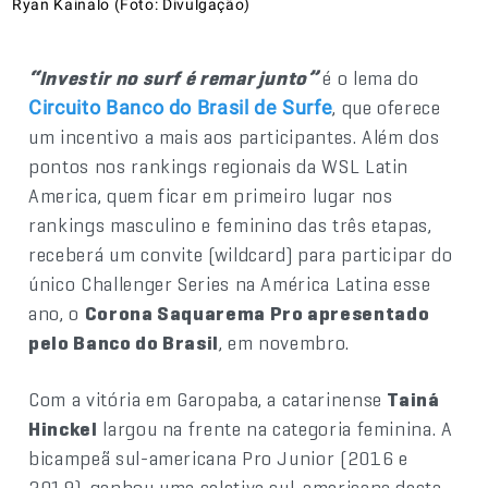
Ryan Kainalo (Foto: Divulgação)
“Investir no surf é remar junto”
é o lema do
, que oferece
Circuito Banco do Brasil de Surfe
um incentivo a mais aos participantes. Além dos
pontos nos rankings regionais da WSL Latin
America, quem ficar em primeiro lugar nos
rankings masculino e feminino das três etapas,
receberá um convite (wildcard) para participar do
único Challenger Series na América Latina esse
ano, o
Corona Saquarema Pro apresentado
pelo Banco do Brasil
, em novembro.
Com a vitória em Garopaba, a catarinense
Tainá
Hinckel
largou na frente na categoria feminina. A
bicampeã sul-americana Pro Junior (2016 e
2019), ganhou uma seletiva sul-americana desta