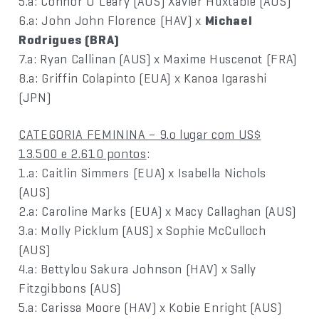
5.a: Connor O´Leary (AUS) Xavier Huxtable (AUS)
6.a: John John Florence (HAV) x
Michael
Rodrigues (BRA)
7.a: Ryan Callinan (AUS) x Maxime Huscenot (FRA)
8.a: Griffin Colapinto (EUA) x Kanoa Igarashi
(JPN)
CATEGORIA FEMININA – 9.o lugar com US$
13.500 e 2.610 pontos
:
1.a: Caitlin Simmers (EUA) x Isabella Nichols
(AUS)
2.a: Caroline Marks (EUA) x Macy Callaghan (AUS)
3.a: Molly Picklum (AUS) x Sophie McCulloch
(AUS)
4.a: Bettylou Sakura Johnson (HAV) x Sally
Fitzgibbons (AUS)
5.a: Carissa Moore (HAV) x Kobie Enright (AUS)