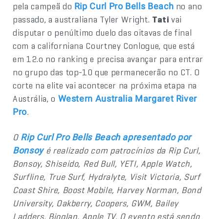
pela campeã do
no ano
Rip Curl Pro Bells Beach
passado, a australiana Tyler Wright.
Tati
vai
disputar o penúltimo duelo das oitavas de final
com a californiana Courtney Conlogue, que está
em 12.o no ranking e precisa avançar para entrar
no grupo das top-10 que permanecerão no CT. O
corte na elite vai acontecer na próxima etapa na
Austrália, o
Western Australia Margaret River
.
Pro
O
Rip Curl Pro Bells Beach apresentado por
é realizado com patrocínios da Rip Curl,
Bonsoy
Bonsoy, Shiseido, Red Bull, YETI, Apple Watch,
Surfline, True Surf, Hydralyte, Visit Victoria, Surf
Coast Shire, Boost Mobile, Harvey Norman, Bond
University, Oakberry, Coopers, GWM, Bailey
Ladders, Bioglan, Apple TV. O evento está sendo