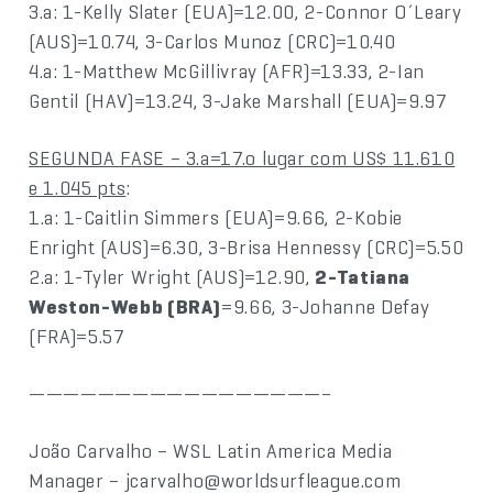
3.a: 1-Kelly Slater (EUA)=12.00, 2-Connor O´Leary
(AUS)=10.74, 3-Carlos Munoz (CRC)=10.40
4.a: 1-Matthew McGillivray (AFR)=13.33, 2-Ian
Gentil (HAV)=13.24, 3-Jake Marshall (EUA)=9.97
SEGUNDA FASE – 3.a=17.o lugar com US$ 11.610
e 1.045 pts
:
1.a: 1-Caitlin Simmers (EUA)=9.66, 2-Kobie
Enright (AUS)=6.30, 3-Brisa Hennessy (CRC)=5.50
2.a: 1-Tyler Wright (AUS)=12.90,
2-Tatiana
Weston-Webb (BRA)
=9.66, 3-Johanne Defay
(FRA)=5.57
—————————————————–
João Carvalho – WSL Latin America Media
Manager – jcarvalho@worldsurfleague.com