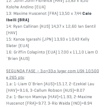
12: John John Florence (HAV) 15,83 x 9,50
Kolohe Andino (EUA)
13: Maxime Huscenot (FRA) 13,50 x 7,44
Caio
Ibelli (BRA)
14: Ryan Callinan (AUS) 14,37 x 12,60 Ian Gentil
(HAV)
15: Kanoa Igarashi (JPN) 13,93 x 10,43 Kelly
Slater (EUA)
16: Griffin Colapinto (EUA) 17,00 x 11,10 Liam O
´Brien (AUS)
SEGUNDA FASE – 3.o=33.o lugar com US$ 10.500
e 265 pts
:
1.a: 1-Liam O´Brien (AUS)=15.17, 2-Ezekiel Lau
(HAV)=9.16, 3-Callum Robson (AUS)=8.07
2.a: 1-Barron Mamiya (HAV)=11.93, 2-Maxime
Huscenot (FRA)=9.77, 3-Rio Waida (IND)=8.94