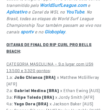
transmitido pelo
e
WorldSurfLeague.com
e Canal da WSL no
. No
Aplicativo
YouTube
Brasil, todas as etapas do World Surf League
Championship Tour também passam ao vivo nos
canais
e no
.
sportv
Globoplay
OITAVAS DE FINAL DO RIP CURL PRO BELLS
BEACH
:
CATEGORIA MASCULINA – 9.o lugar com US$
13.500 e 3.320 pontos
:
1.a:
João Chianca (BRA)
x Matthew McGillivray
(AFR)
2.a:
Gabriel Medina (BRA)
x Ethan Ewing (AUS)
3.a:
Filipe Toledo (BRA)
x Jordy Smith (AFR)
4.a:
Yago Dora (BRA)
x Jackson Baker (AUS)