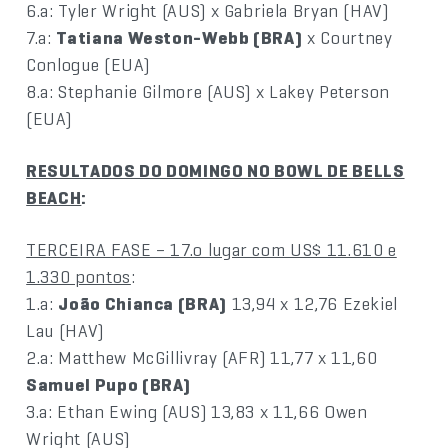
6.a: Tyler Wright (AUS) x Gabriela Bryan (HAV)
7.a:
Tatiana Weston-Webb (BRA)
x Courtney
Conlogue (EUA)
8.a: Stephanie Gilmore (AUS) x Lakey Peterson
(EUA)
RESULTADOS DO DOMINGO NO BOWL DE BELLS
BEACH
:
TERCEIRA FASE – 17.o lugar com US$ 11.610 e
1.330 pontos
:
1.a:
João Chianca (BRA)
13,94 x 12,76 Ezekiel
Lau (HAV)
2.a: Matthew McGillivray (AFR) 11,77 x 11,60
Samuel Pupo (BRA)
3.a: Ethan Ewing (AUS) 13,83 x 11,66 Owen
Wright (AUS)