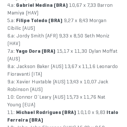
4.a:
Gabriel Medina (BRA)
10,67 x 7,33 Barron
Mamiya (HAV)
5.a:
Filipe Toledo (BRA)
9,27 x 8,43 Morgan
Cibilic (AUS)
6.a: Jordy Smith (AFR) 9,33 x 8,50 Seth Moniz
(HAV)
7.a:
Yago Dora (BRA)
15,17 x 11,30 Dylan Moffat
(AUS)
8.a: Jackson Baker (AUS) 13,67 x 11,16 Leonardo
Fioravanti (ITA)
9.a: Xavier Huxtable (AUS) 13,43 x 10,07 Jack
Robinson (AUS)
10: Connor O´Leary (AUS) 15,73 x 11,76 Nat
Young (EUA)
11:
Michael Rodrigues (BRA)
10,10 x 9,83
Italo
Ferreira (BRA)