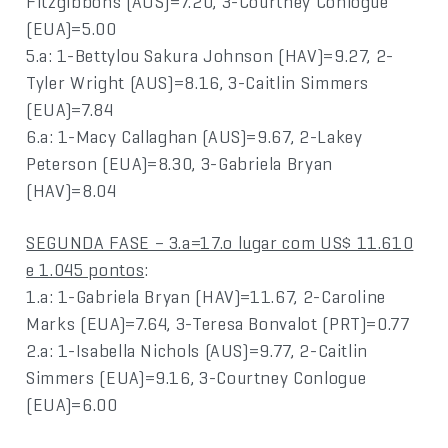
Fitzgibbons (AUS)=7.20, 3-Courtney Conlogue
(EUA)=5.00
5.a: 1-Bettylou Sakura Johnson (HAV)=9.27, 2-
Tyler Wright (AUS)=8.16, 3-Caitlin Simmers
(EUA)=7.84
6.a: 1-Macy Callaghan (AUS)=9.67, 2-Lakey
Peterson (EUA)=8.30, 3-Gabriela Bryan
(HAV)=8.04
SEGUNDA FASE – 3.a=17.o lugar com US$ 11.610
e 1.045 pontos
:
1.a: 1-Gabriela Bryan (HAV)=11.67, 2-Caroline
Marks (EUA)=7.64, 3-Teresa Bonvalot (PRT)=0.77
2.a: 1-Isabella Nichols (AUS)=9.77, 2-Caitlin
Simmers (EUA)=9.16, 3-Courtney Conlogue
(EUA)=6.00