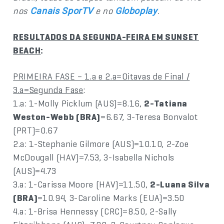
nos
e no
.
Canais SporTV
Globoplay
RESULTADOS DA SEGUNDA-FEIRA EM SUNSET
BEACH
:
PRIMEIRA FASE – 1.a e 2.a=Oitavas de Final /
3.a=Segunda Fase
:
1.a: 1-Molly Picklum (AUS)=8.16,
2-Tatiana
Weston-Webb (BRA)
=6.67, 3-Teresa Bonvalot
(PRT)=0.67
2.a: 1-Stephanie Gilmore (AUS)=10.10, 2-Zoe
McDougall (HAV)=7.53, 3-Isabella Nichols
(AUS)=4.73
3.a: 1-Carissa Moore (HAV)=11.50,
2-Luana Silva
(BRA)
=10.94, 3-Caroline Marks (EUA)=3.50
4.a: 1-Brisa Hennessy (CRC)=8.50, 2-Sally