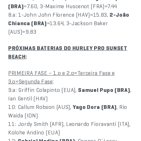
(BRA)
=7.60, 3-Maxime Huscenot (FRA)=7.44
8.a: 1-John John Florence (HAV)=15.83,
2-João
Chianca (BRA)
=13.64, 3-Jackson Baker
(AUS)=9.83
PRÓXIMAS BATERIAS DO HURLEY PRO SUNSET
BEACH
:
PRIMEIRA FASE – 1.o e 2.o=Terceira Fase e
3.o=Segunda Fase
:
9.a: Griffin Colapinto (EUA),
Samuel Pupo (BRA)
,
Ian Gentil (HAV)
10: Callum Robson (AUS),
Yago Dora (BRA)
, Rio
Waida (IDN)
11: Jordy Smith (AFR), Leonardo Fioravanti (ITA),
Kolohe Andino (EUA)
12:
Gabriel Medina (BRA)
, Connor O´Leary