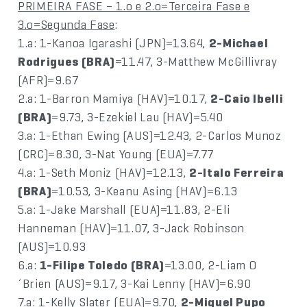
PRIMEIRA FASE – 1.o e 2.o=Terceira Fase e
3.o=Segunda Fase
:
1.a: 1-Kanoa Igarashi (JPN)=13.64,
2-Michael
Rodrigues (BRA)
=11.47, 3-Matthew McGillivray
(AFR)=9.67
2.a: 1-Barron Mamiya (HAV)=10.17,
2-Caio Ibelli
(BRA)
=9.73, 3-Ezekiel Lau (HAV)=5.40
3.a: 1-Ethan Ewing (AUS)=12.43, 2-Carlos Munoz
(CRC)=8.30, 3-Nat Young (EUA)=7.77
4.a: 1-Seth Moniz (HAV)=12.13,
2-Italo Ferreira
(BRA)
=10.53, 3-Keanu Asing (HAV)=6.13
5.a: 1-Jake Marshall (EUA)=11.83, 2-Eli
Hanneman (HAV)=11.07, 3-Jack Robinson
(AUS)=10.93
6.a:
1-Filipe Toledo (BRA)
=13.00, 2-Liam O
´Brien (AUS)=9.17, 3-Kai Lenny (HAV)=6.90
7.a: 1-Kelly Slater (EUA)=9.70,
2-Miguel Pupo