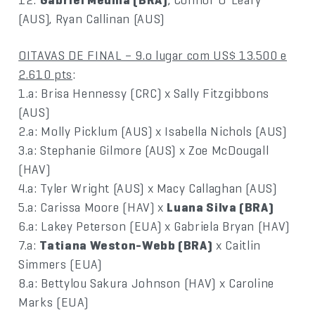
(AUS), Ryan Callinan (AUS)
OITAVAS DE FINAL – 9.o lugar com US$ 13.500 e
2.610 pts
:
1.a: Brisa Hennessy (CRC) x Sally Fitzgibbons
(AUS)
2.a: Molly Picklum (AUS) x Isabella Nichols (AUS)
3.a: Stephanie Gilmore (AUS) x Zoe McDougall
(HAV)
4.a: Tyler Wright (AUS) x Macy Callaghan (AUS)
5.a: Carissa Moore (HAV) x
Luana Silva (BRA)
6.a: Lakey Peterson (EUA) x Gabriela Bryan (HAV)
7.a:
Tatiana Weston-Webb (BRA)
x Caitlin
Simmers (EUA)
8.a: Bettylou Sakura Johnson (HAV) x Caroline
Marks (EUA)