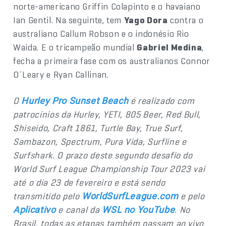
norte-americano Griffin Colapinto e o havaiano
Ian Gentil. Na seguinte, tem
Yago Dora
contra o
australiano Callum Robson e o indonésio Rio
Waida. E o tricampeão mundial
Gabriel Medina
,
fecha a primeira fase com os australianos Connor
O´Leary e Ryan Callinan.
O
é realizado com
Hurley Pro Sunset Beach
patrocínios da Hurley, YETI, 805 Beer, Red Bull,
Shiseido, Craft 1861, Turtle Bay, True Surf,
Sambazon, Spectrum, Pura Vida, Surfline e
Surfshark. O prazo deste segundo desafio do
World Surf League Championship Tour 2023 vai
até o dia 23 de fevereiro e está sendo
transmitido pelo
e pelo
WorldSurfLeague.com
e canal da
. No
Aplicativo
WSL no YouTube
Brasil, todas as etapas também passam ao vivo