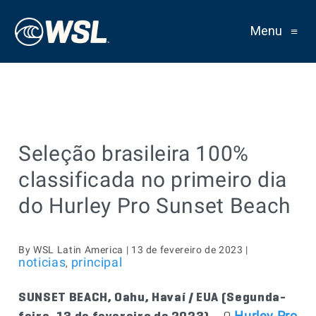
Menu
≡
Seleção brasileira 100%
classificada no primeiro dia
do Hurley Pro Sunset Beach
By WSL Latin America | 13 de fevereiro de 2023 |
noticias
principal
,
SUNSET BEACH, Oahu, Havaí / EUA (Segunda-
feira, 13 de fevereiro de 2023)
– O
Hurley Pro