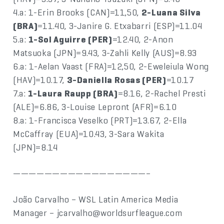
4.a: 1-Erin Brooks (CAN)=11,50,
2-Luana Silva
(BRA)
=11.40, 3-Janire G. Etxabarri (ESP)=11.04
5.a:
1-Sol Aguirre (PER)
=12.40, 2-Anon
Matsuoka (JPN)=9.43, 3-Zahli Kelly (AUS)=8.93
6.a: 1-Aelan Vaast (FRA)=12,50, 2-Eweleiula Wong
(HAV)=10.17,
3-Daniella Rosas (PER)
=10.17
7.a:
1-Laura Raupp (BRA)
=8.16, 2-Rachel Presti
(ALE)=6.86, 3-Louise Lepront (AFR)=6.10
8.a: 1-Francisca Veselko (PRT)=13.67, 2-Ella
McCaffray (EUA)=10.43, 3-Sara Wakita
(JPN)=8.14
—————————————————–
João Carvalho – WSL Latin America Media
Manager – jcarvalho@worldsurfleague.com