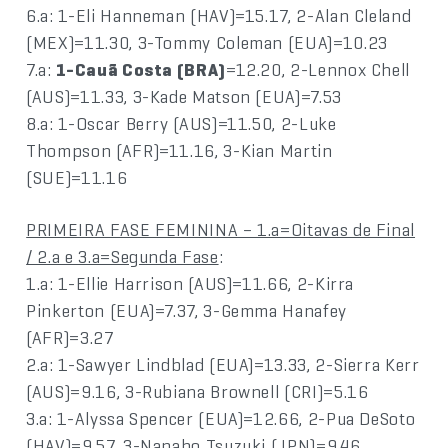
6.a: 1-Eli Hanneman (HAV)=15.17, 2-Alan Cleland
(MEX)=11.30, 3-Tommy Coleman (EUA)=10.23
7.a:
1-Cauã Costa (BRA)
=12.20, 2-Lennox Chell
(AUS)=11.33, 3-Kade Matson (EUA)=7.53
8.a: 1-Oscar Berry (AUS)=11.50, 2-Luke
Thompson (AFR)=11.16, 3-Kian Martin
(SUE)=11.16
PRIMEIRA FASE FEMININA – 1.a=Oitavas de Final
/ 2.a e 3.a=Segunda Fase
:
1.a: 1-Ellie Harrison (AUS)=11.66, 2-Kirra
Pinkerton (EUA)=7.37, 3-Gemma Hanafey
(AFR)=3.27
2.a: 1-Sawyer Lindblad (EUA)=13.33, 2-Sierra Kerr
(AUS)=9.16, 3-Rubiana Brownell (CRI)=5.16
3.a: 1-Alyssa Spencer (EUA)=12.66, 2-Pua DeSoto
(HAV)=9.57, 3-Nanaho Tsuzuki (JPN)=9.46