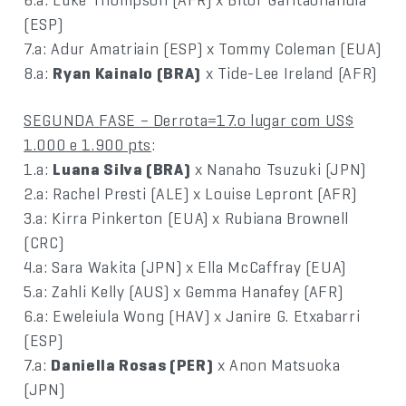
(ESP)
7.a: Adur Amatriain (ESP) x Tommy Coleman (EUA)
8.a:
Ryan Kainalo (BRA)
x Tide-Lee Ireland (AFR)
SEGUNDA FASE – Derrota=17.o lugar com US$
1.000 e 1.900 pts
:
1.a:
Luana Silva (BRA)
x Nanaho Tsuzuki (JPN)
2.a: Rachel Presti (ALE) x Louise Lepront (AFR)
3.a: Kirra Pinkerton (EUA) x Rubiana Brownell
(CRC)
4.a: Sara Wakita (JPN) x Ella McCaffray (EUA)
5.a: Zahli Kelly (AUS) x Gemma Hanafey (AFR)
6.a: Eweleiula Wong (HAV) x Janire G. Etxabarri
(ESP)
7.a:
Daniella Rosas (PER)
x Anon Matsuoka
(JPN)