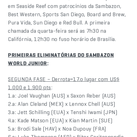
em Seaside Reef com patrocínios da Sambazon,
Best Western, Sports San Diego, Board and Brew,
Pura Vida, Sun Diego e Red Bull. A primeira
chamada da quarta-feira será as 7h30 na
Califórnia, 12h30 no fuso horário de Brasília.
PRIMEIRAS ELIMINATÓRIAS DO SAMBAZON
WORLD JUNIOR
:
SEGUNDA FASE – Derrota=17.o lugar com US$
1.000 e 1.900 pts
:
1.a: Joel Vaughan (AUS) x Saxon Reber (AUS)
2.a: Alan Cleland (MEX) x Lennox Chell (AUS)
3.a: Jett Schilling (EUA) x Tenshi Iwami (JPN)
4.a: Kade Matson (EUA) x Kian Martin (SUE)
5.a: Brodi Sale (HAV) x Noa Dupouy (FRA)
6.a: Luke Thompson (AFR) x Bitor Garitaonandia