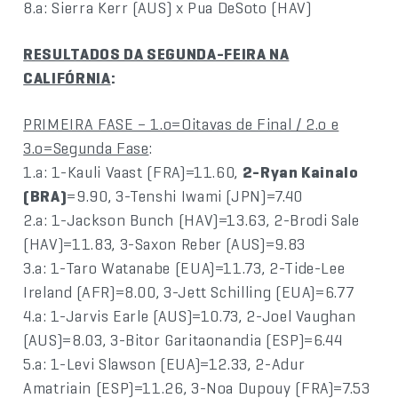
8.a: Sierra Kerr (AUS) x Pua DeSoto (HAV)
RESULTADOS DA SEGUNDA-FEIRA NA
CALIFÓRNIA
:
PRIMEIRA FASE – 1.o=Oitavas de Final / 2.o e
3.o=Segunda Fase
:
1.a: 1-Kauli Vaast (FRA)=11.60,
2-Ryan Kainalo
(BRA)
=9.90, 3-Tenshi Iwami (JPN)=7.40
2.a: 1-Jackson Bunch (HAV)=13.63, 2-Brodi Sale
(HAV)=11.83, 3-Saxon Reber (AUS)=9.83
3.a: 1-Taro Watanabe (EUA)=11.73, 2-Tide-Lee
Ireland (AFR)=8.00, 3-Jett Schilling (EUA)=6.77
4.a: 1-Jarvis Earle (AUS)=10.73, 2-Joel Vaughan
(AUS)=8.03, 3-Bitor Garitaonandia (ESP)=6.44
5.a: 1-Levi Slawson (EUA)=12.33, 2-Adur
Amatriain (ESP)=11.26, 3-Noa Dupouy (FRA)=7.53