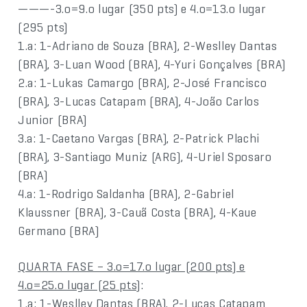
———-3.o=9.o lugar (350 pts) e 4.o=13.o lugar
(295 pts)
1.a: 1-Adriano de Souza (BRA), 2-Weslley Dantas
(BRA), 3-Luan Wood (BRA), 4-Yuri Gonçalves (BRA)
2.a: 1-Lukas Camargo (BRA), 2-José Francisco
(BRA), 3-Lucas Catapam (BRA), 4-João Carlos
Junior (BRA)
3.a: 1-Caetano Vargas (BRA), 2-Patrick Plachi
(BRA), 3-Santiago Muniz (ARG), 4-Uriel Sposaro
(BRA)
4.a: 1-Rodrigo Saldanha (BRA), 2-Gabriel
Klaussner (BRA), 3-Cauã Costa (BRA), 4-Kaue
Germano (BRA)
QUARTA FASE – 3.o=17.o lugar (200 pts) e
4.o=25.o lugar (25 pts)
:
1.a: 1-Weslley Dantas (BRA), 2-Lucas Catapam