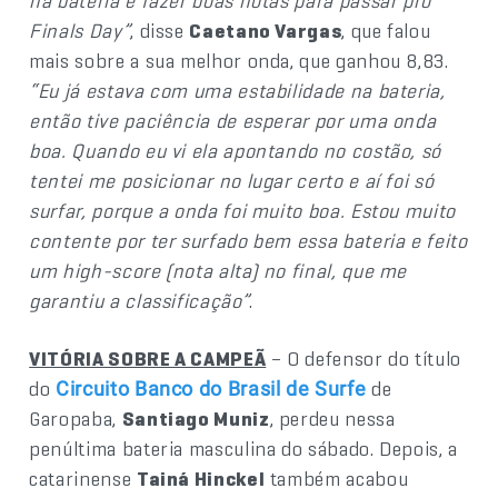
na bateria e fazer boas notas para passar pro
Finals Day”
, disse
Caetano Vargas
, que falou
mais sobre a sua melhor onda, que ganhou 8,83.
“Eu já estava com uma estabilidade na bateria,
então tive paciência de esperar por uma onda
boa. Quando eu vi ela apontando no costão, só
tentei me posicionar no lugar certo e aí foi só
surfar, porque a onda foi muito boa. Estou muito
contente por ter surfado bem essa bateria e feito
um high-score (nota alta) no final, que me
garantiu a classificação”
.
VITÓRIA SOBRE A CAMPEÃ
– O defensor do título
do
de
Circuito Banco do Brasil de Surfe
Garopaba,
Santiago Muniz
, perdeu nessa
penúltima bateria masculina do sábado. Depois, a
catarinense
Tainá Hinckel
também acabou