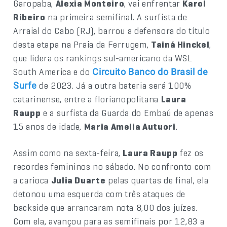
Garopaba,
Alexia Monteiro
, vai enfrentar
Karol
Ribeiro
na primeira semifinal. A surfista de
Arraial do Cabo (RJ), barrou a defensora do título
desta etapa na Praia da Ferrugem,
Tainá Hinckel
,
que lidera os rankings sul-americano da WSL
South America e do
Circuito Banco do Brasil de
de 2023. Já a outra bateria será 100%
Surfe
catarinense, entre a florianopolitana
Laura
Raupp
e a surfista da Guarda do Embaú de apenas
15 anos de idade,
Maria Amelia Autuori
.
Assim como na sexta-feira,
Laura Raupp
fez os
recordes femininos no sábado. No confronto com
a carioca
Julia Duarte
pelas quartas de final, ela
detonou uma esquerda com três ataques de
backside que arrancaram nota 8,00 dos juízes.
Com ela, avançou para as semifinais por 12,83 a