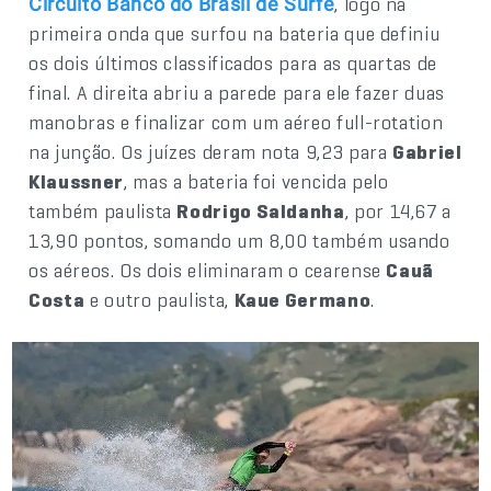
, logo na
Circu
ito Banco do Brasil de Surfe
primeira onda que surfou na bateria que definiu
os dois últimos classificados para as quartas de
final. A direita abriu a parede para ele fazer duas
manobras e finalizar com um aéreo full-rotation
na junção. Os juízes deram nota 9,23 para
Gabriel
Klaussner
, mas a bateria foi vencida pelo
também paulista
Rodrigo Saldanha
, por 14,67 a
13,90 pontos, somando um 8,00 também usando
os aéreos. Os dois eliminaram o cearense
Cauã
Costa
e outro paulista,
Kaue Germano
.