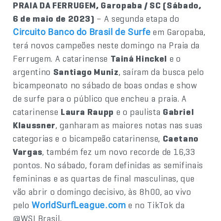
PRAIA DA FERRUGEM, Garopaba / SC (Sábado,
6 de maio de 2023)
– A segunda etapa do
em Garopaba,
Circuito Banco do Brasil de Surfe
terá novos campeões neste domingo na Praia da
Ferrugem. A catarinense
Tainá Hinckel
e o
argentino
Santiago Muniz
, saíram da busca pelo
bicampeonato no sábado de boas ondas e show
de surfe para o público que encheu a praia. A
catarinense
Laura Raupp
e o paulista
Gabriel
Klaussner
, ganharam as maiores notas nas suas
categorias e o bicampeão catarinense,
Caetano
Vargas
, também fez um novo recorde de 16,33
pontos. No sábado, foram definidas as semifinais
femininas e as quartas de final masculinas, que
vão abrir o domingo decisivo, às 8h00, ao vivo
pelo
e no TikTok da
WorldSurfLeague.com
@WSLBrasil.