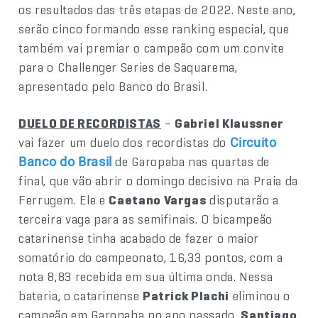
os resultados das três etapas de 2022. Neste ano,
serão cinco formando esse ranking especial, que
também vai premiar o campeão com um convite
para o Challenger Series de Saquarema,
apresentado pelo Banco do Brasil.
DUELO DE RECORDISTAS
–
Gabriel Klaussner
vai fazer um duelo dos recordistas do
Circuito
de Garopaba nas quartas de
Banco do Brasil
final, que vão abrir o domingo decisivo na Praia da
Ferrugem. Ele e
Caetano Vargas
disputarão a
terceira vaga para as semifinais. O bicampeão
catarinense tinha acabado de fazer o maior
somatório do campeonato, 16,33 pontos, com a
nota 8,83 recebida em sua última onda. Nessa
bateria, o catarinense
Patrick Plachi
eliminou o
campeão em Garopaba no ano passado,
Santiago