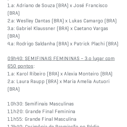
1.a: Adriano de Souza (BRA) x José Francisco
(BRA)
2.a: Weslley Dantas (BRA) x Lukas Camargo (BRA)
3.a: Gabriel Klaussner (BRA) x Caetano Vargas
(BRA)
4.a: Rodrigo Saldanha (BRA) x Patrick Plachi (BRA)
09h40: SEMIFINAIS FEMININAS – 3.o lugar com
650 pontos
:
1.a: Karol Ribeiro (BRA) x Alexia Monteiro (BRA)
2.a: Laura Raupp (BRA) x Maria Amelia Autuori
(BRA)
10h30: Semifinais Masculinas
11h20: Grande Final Feminina
11h55: Grande Final Masculina
12h40: Cerimônia de Premiação no Pódio