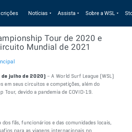
scrições
Notícias
Assista
Sobre a WSL
St
ampionship Tour de 2020 e
ircuito Mundial de 2021
incipal
 de julho de 2020)
– A World Surf League (WSL)
ões em seus circuitos e competições, além do
 Tour, devido a pandemia de COVID-19.
 dos fãs, funcionários e das comunidades locais,
safios para as viagens internacionais no