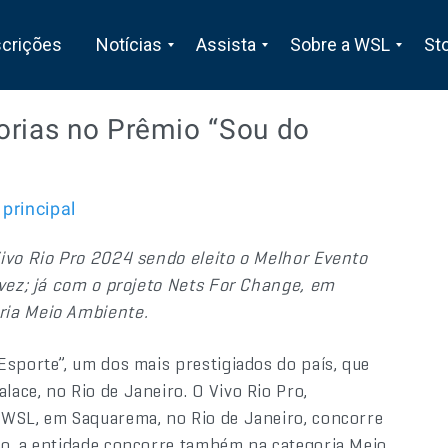
scrições
Notícias
Assista
Sobre a WSL
St
orias no Prêmio “Sou do
principal
,
Vivo Rio Pro 2024 sendo eleito o Melhor Evento
 vez; já com o projeto Nets For Change, em
ria Meio Ambiente.
Esporte”, um dos mais prestigiados do país, que
ace, no Rio de Janeiro. O Vivo Rio Pro,
 WSL, em Saquarema, no Rio de Janeiro, concorre
so, a entidade concorre também na categoria Meio