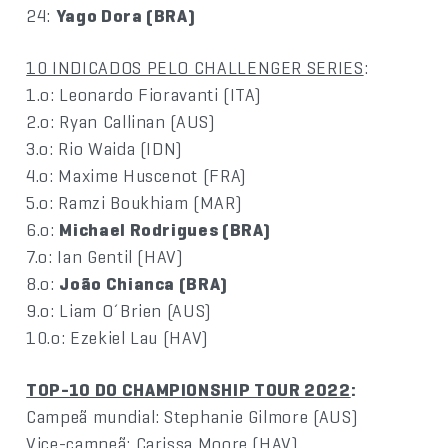
24:
Yago Dora (BRA)
10 INDICADOS PELO CHALLENGER SERIES
:
1.o: Leonardo Fioravanti (ITA)
2.o: Ryan Callinan (AUS)
3.o: Rio Waida (IDN)
4.o: Maxime Huscenot (FRA)
5.o: Ramzi Boukhiam (MAR)
6.o:
Michael Rodrigues (BRA)
7.o: Ian Gentil (HAV)
8.o:
João Chianca (BRA)
9.o: Liam O´Brien (AUS)
10.o: Ezekiel Lau (HAV)
TOP-10 DO CHAMPIONSHIP TOUR 2022
:
Campeã mundial: Stephanie Gilmore (AUS)
Vice-campeã: Carissa Moore (HAV)