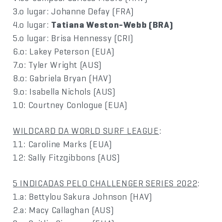
3.o lugar: Johanne Defay (FRA)
4.o lugar:
Tatiana Weston-Webb (BRA)
5.o lugar: Brisa Hennessy (CRI)
6.o: Lakey Peterson (EUA)
7.o: Tyler Wright (AUS)
8.o: Gabriela Bryan (HAV)
9.o: Isabella Nichols (AUS)
10: Courtney Conlogue (EUA)
WILDCARD DA WORLD SURF LEAGUE
:
11: Caroline Marks (EUA)
12: Sally Fitzgibbons (AUS)
5 INDICADAS PELO CHALLENGER SERIES 2022
:
1.a: Bettylou Sakura Johnson (HAV)
2.a: Macy Callaghan (AUS)