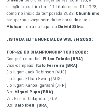
seleção brasileira terá 11 titulares no CT 2023,
como no início da temporada 2022.
Chumbinho
recuperou a vaga perdida no corte da elite e
Michael
entra no lugar do
Deivid Silva
.
LISTA DA ELITE MUNDIAL DA WSL EM 2023
:
TOP-22 DO CHAMPIONSHIP TOUR 2022
:
Campeão mundial:
Filipe Toledo (BRA)
Vice-campeão:
Italo Ferreira (BRA)
3.o lugar: Jack Robinson (AUS)
4.o lugar: Ethan Ewing (AUS)
5.o lugar: Kanoa Igarashi (JPN)
6.o:
Miguel Pupo (BRA)
7.o: Griffin Colapinto (EUA)
8.o:
Caio Ibelli (BRA)