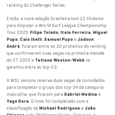
ranking do Challenger Series.
Então, a nova seleção brasileira tem 11 titulares
para disputar o World Surf League Championship
Tour 2023.
Filipe Toledo
,
Italo Ferreira
,
Miguel
Pupo
,
Caio Ibelli
,
Samuel Pupo
e
Jadson
André
, ficaram entre os 22 primeiros do ranking
que confirmaram suas vagas na primeira metade
do CT 2022 e
Tatiana Weston-Webb
se
garantiu entre as top-10.
A WSL sempre reserva duas vagas de convidados
para completar o grupo dos top-34 da categoria
masculina, que ficaram para
Gabriel Medina
e
Yago Dora
. O time foi completado com a
classificação de
Michael Rodrigues
e
João
Chianca
pelo Challenger Series. Com isso, a